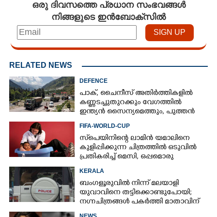
ഒരു ദിവസത്തെ പ്രധാന സംഭവങ്ങൾ
നിങ്ങളുടെ ഇൻബോക്സിൽ
RELATED NEWS
DEFENCE
പാക്, ചൈനീസ് അതിർത്തികളിൽ
കണ്ണടച്ചുതുറക്കും വേഗത്തിൽ
ഇന്ത്യൻ സൈന്യമെത്തും, പുത്തൻ
പദ്ധതിയുമായി കേന്ദ്രസർക്കാർ
FIFA-WORLD-CUP
സ്‌പെയിനിന്റെ ലാമിൻ യമാലിനെ
കുളിപ്പിക്കുന്ന ചിത്രത്തിൽ ഒടുവിൽ
പ്രതികരിച്ച് മെസി, ഒപ്പമൊരു
മുന്നറിയിപ്പും
KERALA
ബംഗളൂരുവിൽ നിന്ന് മലയാളി
യുവാവിനെ തട്ടിക്കൊണ്ടുപോയി;
നഗ്നചിത്രങ്ങൾ പകർത്തി മാതാവിന്
അയച്ചു
NEWS