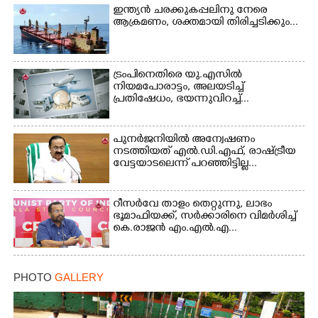
ഇന്ത്യൻ ചരക്കുകപ്പലിനു നേരെ
ആക്രമണം, ശക്തമായി തിരിച്ചടിക്കും...
×
Share this link
ട്രംപിനെതിരെ യു.എസിൽ
നിയമപോരാട്ടം, അലയടിച്ച്
പ്രതിഷേധം, ഭയന്നുവിറച്ച്...
പുനർജനിയിൽ അന്വേഷണം
നടത്തിയത് എൽ.ഡി.എഫ്, രാഷ്ട്രീയ
Copy Link
വേട്ടയാടലെന്ന് പറഞ്ഞിട്ടില്ല...
റീസർവേ താളം തെറ്റുന്നു, ലാഭം
ഭൂമാഫിയക്ക്, സർക്കാരിനെ വിമർശിച്ച്
കെ.രാജൻ എം.എൽ.എ...
PHOTO
GALLERY