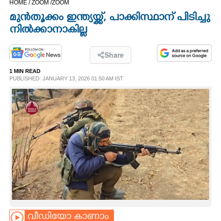
HOME /
ZOOM /
ZOOM
CINEMA
മുൻതൂക്കം ഇന്ത്യയ്ക്ക്, പാക്കിസ്ഥാന് പിടിച്ചു
നിൽക്കാനാകില്ല
OPINION
Share
PHOTOS
1 MIN READ
PUBLISHED: JANUARY 13, 2026 01:50 AM IST
LIFESTYLE
SPIRITUAL
INFO+
ART
ASTRO
വീഡിയോ കാണാം