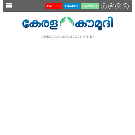
SECTIONS
ENGLISH
E-PAPER
KĀZHCHA
HOME
LATEST
THURSDAY, 06 AUGUST 2026 1.46 PM IST
AUDIO
NOTIFIED NEWS
POLL
KERALA
LOCAL
NEWS 360
CASE DIARY