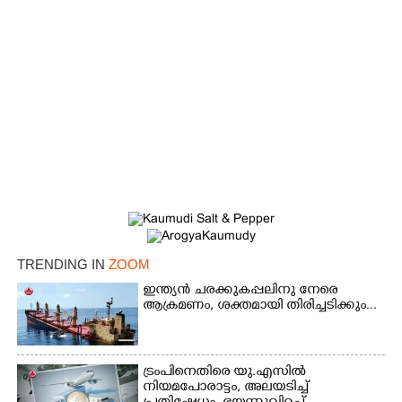
×
Share this link
TRENDING IN
ZOOM
ഇന്ത്യൻ ചരക്കുകപ്പലിനു നേരെ
ആക്രമണം, ശക്തമായി തിരിച്ചടിക്കും...
ട്രംപിനെതിരെ യു.എസിൽ
Copy Link
നിയമപോരാട്ടം, അലയടിച്ച്