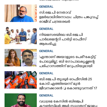
GENERAL
സി.ജെ.പി നേതാവ്
ഉമർഖാലിദിനൊപ്പം: ചിത്രം പങ്കുവച്ച്
രാജീവ് ചന്ദ്രശേഖർ
GENERAL
നിയമസഭയിലെ ബി.ജെ.പി
പാർലമെന്ററി പാർട്ടി ഓഫീസ്
ആരംഭിച്ചു
GENERAL
'എന്താണ് അയാളുടെ പേര്? കേട്ടിട്ട്
പോലുമില്ല'; ബി ഗോപാലകൃഷ്ണന്റെ
പരിഹാസത്തിന് മറുപടിയുമായി
രഞ്ജിനി ഹരിദാസ്
GENERAL
ബി.ജെ.പി തൃശൂർ ഓഫീസിൽ 25
കോടി എത്തിയെന്ന് മുൻ
ജീവനക്കാരൻ  കൊണ്ടുവന്നത് 17
ചാക്കുകളിൽ
GENERAL
വധശ്രമ കേസിൽ ബിജെപി
കൗൺസിലർ ആർ സുഗതന് ജാമ്യം;