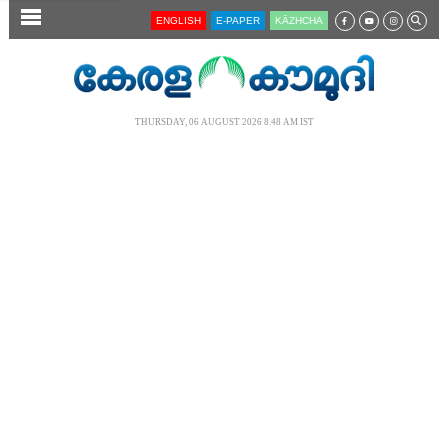
SECTIONS
ENGLISH
E-PAPER
KĀZHCHA
HOME
LATEST
THURSDAY, 06 AUGUST 2026 8.48 AM IST
AUDIO
NOTIFIED NEWS
POLL
KERALA
LOCAL
NEWS 360
CASE DIARY