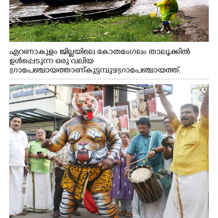
എറണാകുളം ജില്ലയിലെ കോതമംഗലം താലൂക്കിൽ
ഉൾപ്പെടുന്ന ഒരു വലിയ
ഗ്രാമപഞ്ചായത്താണ് കുട്ടമ്പുഴ ഗ്രാമ പഞ്ചായത്ത്.
ആദിവാസി ഊരുകളായ വെള്ളാരംകുത്ത്, കത്തിപ്പാറ,
ഉറിയംപെട്ടി, തേക്കല്ല്, വെട്ടിക്കല്ല്, മഞ്ചപ്പാറ എന്നീ ആറു
സ്ഥലങ്ങളിലേക്കുള്ള പ്രധാന സഞ്ചാര മാർഗമാണ് ഈ
കാണുന്ന കടത്ത് വള്ളം