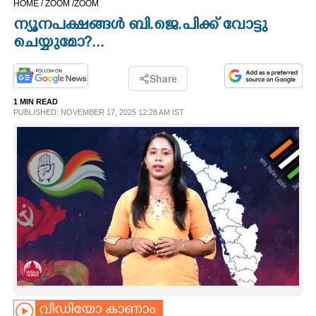
HOME /
ZOOM /
ZOOM
CINEMA
ന്യൂനപക്ഷങ്ങൾ ബി.ജെ.പിക്ക് വോട്ടു
ചെയ്യുമോ?...
OPINION
Share
PHOTOS
1 MIN READ
PUBLISHED: NOVEMBER 17, 2025 12:28 AM IST
LIFESTYLE
SPIRITUAL
INFO+
ART
ASTRO
വീഡിയോ കാണാം