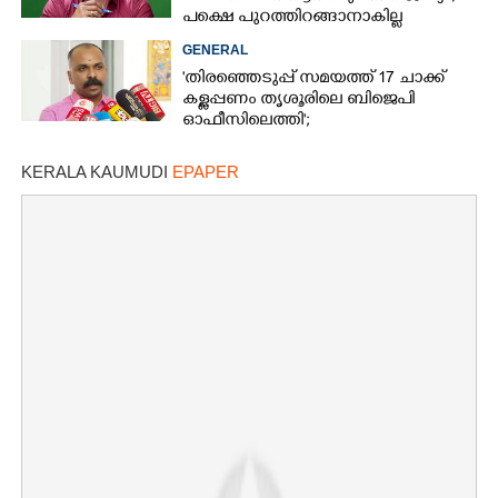
പക്ഷെ പുറത്തിറങ്ങാനാകില്ല
GENERAL
'തിരഞ്ഞെടുപ്പ് സമയത്ത് 17 ചാക്ക്
കള്ളപ്പണം തൃശൂരിലെ ബിജെപി
ഓഫീസിലെത്തി';
വെളിപ്പെടുത്തലുമായി മുൻ ഓഫീസ്
സെക്രട്ടറി
KERALA KAUMUDI
EPAPER