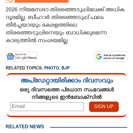
2026 നിയമസഭാ തിരഞ്ഞെടുപ്പിലേക്ക് അധിക
CARTOONS
ദൂരമില്ല. ബീഹാർ തിരഞ്ഞെടുപ്പ് ഫലം
തീർച്ചയായും കേരളത്തിലെ
LITERATURE
തിരഞ്ഞെടുപ്പിനെയും ബാധിക്കുമെന്ന
കാര്യത്തിൽ സംശയമില്ല
ZOOM
CONTACT US
RELATED TOPICS:
PHOTO
,
BJP
അപ്ഡേറ്റായിരിക്കാം ദിവസവും
ഒരു ദിവസത്തെ പ്രധാന സംഭവങ്ങൾ
നിങ്ങളുടെ ഇൻബോക്സിൽ
RELATED NEWS