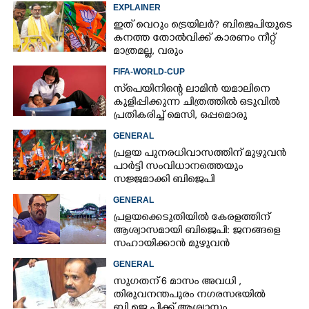
EXPLAINER
ഇത് വെറും ട്രെയിലർ? ബിജെപിയുടെ
കനത്ത തോൽവിക്ക് കാരണം നീറ്റ്
മാത്രമല്ല, വരും
തിരഞ്ഞെടുപ്പുകളെയും
FIFA-WORLD-CUP
ബാധിച്ചേക്കാം
സ്‌പെയിനിന്റെ ലാമിൻ യമാലിനെ
കുളിപ്പിക്കുന്ന ചിത്രത്തിൽ ഒടുവിൽ
പ്രതികരിച്ച് മെസി, ഒപ്പമൊരു
മുന്നറിയിപ്പും
GENERAL
പ്രളയ പുനരധിവാസത്തിന് മുഴുവൻ
പാർട്ടി സംവിധാനത്തെയും
സജ്ജമാക്കി ബിജെപി
GENERAL
പ്രളയക്കെടുതിയിൽ കേരളത്തിന്
ആശ്വാസമായി ബിജെപി: ജനങ്ങളെ
സഹായിക്കാൻ മുഴുവൻ
പ്രവർത്തകരെയും രംഗത്തിറക്കാൻ
GENERAL
പാർട്ടി
സുഗതന് 6 മാസം അവധി ,​
തിരുവനന്തപുരം നഗരസഭയിൽ
ബി.ജെ.പിക്ക് ആശ്വാസം