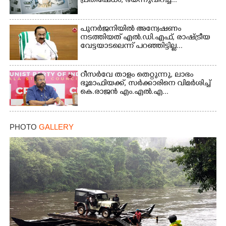
പ്രതിഷേധം, ഭയന്നുവിറച്ച്...
പുനർജനിയിൽ അന്വേഷണം
നടത്തിയത് എൽ.ഡി.എഫ്, രാഷ്ട്രീയ
വേട്ടയാടലെന്ന് പറഞ്ഞിട്ടില്ല...
റീസർവേ താളം തെറ്റുന്നു, ലാഭം
ഭൂമാഫിയക്ക്, സർക്കാരിനെ വിമർശിച്ച്
കെ.രാജൻ എം.എൽ.എ...
PHOTO
GALLERY