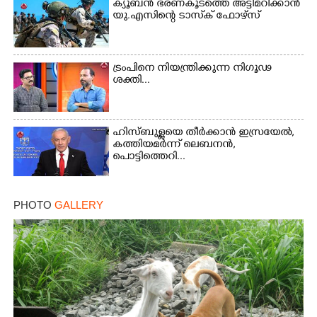
ക്യൂബൻ ഭരണകൂടത്തെ അട്ടിമറിക്കാൻ
യു.എസിന്റെ ടാസ്‌ക് ഫോഴ്സ്
ട്രംപിനെ നിയന്ത്രിക്കുന്ന നിഗൂഢ
ശക്തി...
ഹിസ്ബുള്ളയെ തീർക്കാൻ ഇസ്രയേൽ,
കത്തിയമർന്ന് ലെബനൻ,
പൊട്ടിത്തെറി...
PHOTO
GALLERY