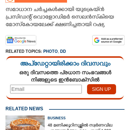
സമാധാന ചർച്ചകൾക്കായി യുക്രെയ്ൻ
CARTOONS
പ്രസിഡന്റ് വൊളോഡിമർ സെലൻസ്‌കിയെ
മോസ്‌കോയലേക്ക് ക്ഷണിച്ചതായി റഷ്യ
LITERATURE
ZOOM
RELATED TOPICS:
PHOTO
,
DD
CONTACT US
അപ്ഡേറ്റായിരിക്കാം ദിവസവും
ഒരു ദിവസത്തെ പ്രധാന സംഭവങ്ങൾ
നിങ്ങളുടെ ഇൻബോക്സിൽ
RELATED NEWS
BUSINESS
48 മണിക്കൂറിനുള്ളിൽ സ്വർണവില