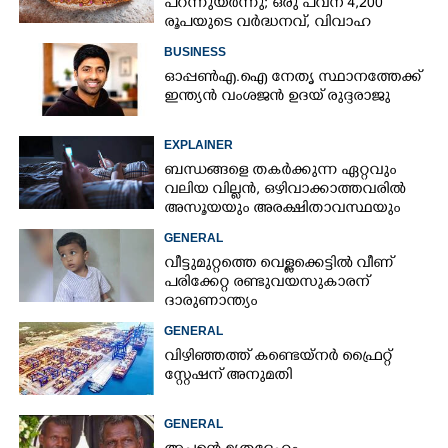
പറന്നുയർന്നു; ഒരു പവന് 4,200
രൂപയുടെ വർദ്ധനവ്, വിവാഹ
സീസണിൽ കനത്ത തിരിച്ചടി
BUSINESS
ഓപ്പൺഎ.ഐ നേതൃ സ്ഥാനത്തേക്ക്
ഇന്ത്യൻ വംശജൻ ഉദയ് രുദ്ദരാജു
EXPLAINER
ബന്ധങ്ങളെ തകർക്കുന്ന ഏറ്റവും
വലിയ വില്ലൻ, ഒഴിവാക്കാത്തവരിൽ
അസൂയയും അരക്ഷിതാവസ്ഥയും
കൂടും
GENERAL
വീട്ടുമുറ്റത്തെ വെള്ളക്കെട്ടിൽ വീണ്
പരിക്കേറ്റ രണ്ടുവയസുകാരന്
ദാരുണാന്ത്യം
GENERAL
വിഴിഞ്ഞത്ത് കണ്ടെയ്നർ ഫ്രൈറ്റ്
സ്റ്റേഷന് അനുമതി
GENERAL