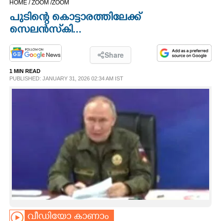
HOME /
ZOOM /
ZOOM
CINEMA
പുടിന്റെ കൊട്ടാരത്തിലേക്ക്
സെലൻസ്‌കി...
OPINION
Share
PHOTOS
1 MIN READ
PUBLISHED: JANUARY 31, 2026 02:34 AM IST
LIFESTYLE
SPIRITUAL
INFO+
ART
ASTRO
വീഡിയോ കാണാം