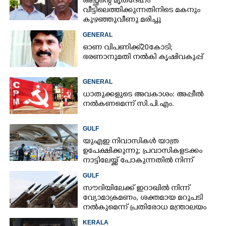
അച്ഛന്റെ മൃതദേഹം
വീട്ടിലെത്തിക്കുന്നതിനിടെ മകനും
കുഴഞ്ഞുവീണു മരിച്ചു
GENERAL
ഓണ വിപണിക്ക് 20കോടി;
ഭരണാനുമതി നൽകി കൃഷിവകുപ്പ്
GENERAL
ധാതുക്കളുടെ അവകാശം: അപ്പീൽ
നൽകണമെന്ന് സി.പി.എം.
GULF
യുഎഇ നിവാസികൾ യാത്ര
ഉപേക്ഷിക്കുന്നു; പ്രവാസികളടക്കം
നാട്ടിലേയ്ക്ക് പോകുന്നതിൽ നിന്ന്
പിന്തിരിയാൻ കാരണം
GULF
സൗദിയിലേക്ക് ഇറാഖിൽ നിന്ന്
വ്യോമാക്രമണം,​ ശക്തമായ മറുപടി
നൽകുമെന്ന് പ്രതിരോധ മന്ത്രാലയം
KERALA