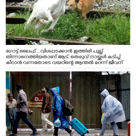
ഗോട്ട് ലൈഫ് ...വിശപ്പടക്കാൻ ഇത്തിരി പുല്ല്
തിന്നാനെത്തിയതാണ് ആട്. തെരുവ് നായ്ക്കൾ കടിച്ച്
കീറാൻ വന്നതോടെ വയറിന്റെ ആന്തൽ മറന്ന് ജീവന്
വേണ്ടിയായി ഓട്ടം. എറണാകുളം വാത്തുരുത്തിയിൽ
നിന്നുള്ള കാഴ്ച