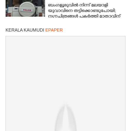
ബംഗളൂരുവിൽ നിന്ന് മലയാളി
യുവാവിനെ തട്ടിക്കൊണ്ടുപോയി;
നഗ്നചിത്രങ്ങൾ പകർത്തി മാതാവിന്
അയച്ചു
KERALA KAUMUDI
EPAPER