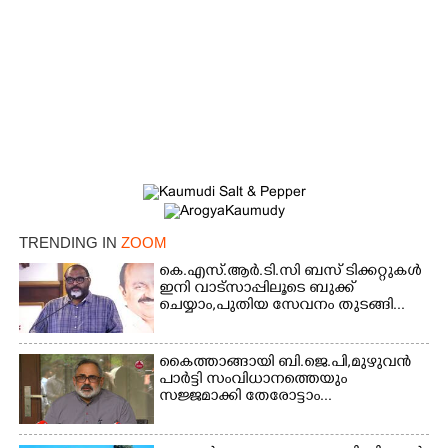
TRENDING IN
ZOOM
കെ.എസ്.ആർ.ടി.സി ബസ് ടിക്കറ്റുകൾ
×
ഇനി വാട്സാപ്പിലൂടെ ബുക്ക്
Share this link
ചെയ്യാം,പുതിയ സേവനം തുടങ്ങി...
കൈത്താങ്ങായി ബി.ജെ.പി,മുഴുവൻ
പാർട്ടി സംവിധാനത്തെയും
സജ്ജമാക്കി തേരോട്ടാം...
Copy Link