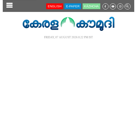
SECTIONS
ENGLISH
E-PAPER
KĀZHCHA
HOME
LATEST
FRIDAY, 07 AUGUST 2026 8.22 PM IST
AUDIO
NOTIFIED NEWS
POLL
KERALA
LOCAL
NEWS 360
CASE DIARY