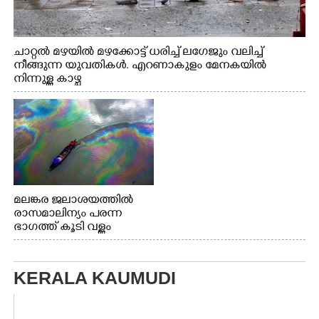
ചാറ്റൽ മഴയിൽ മഴക്കോട്ട് ധരിച്ച് ലഗേജും വലിച്ച്
നീങ്ങുന്ന യുവതികൾ. എറണാകുളം മേനകയിൽ
നിന്നുള്ള കാഴ്ച
മലങ്കര ജലാശയത്തിൽ
രാസമാലിന്യം പരന്ന
ഭാഗത്ത് കൂടി വള്ളം
തുഴഞ്ഞു പോകുന്ന
പ്രദേശവാസികൾ
KERALA KAUMUDI