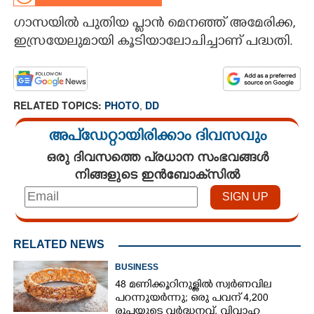
ഗാസയിൽ പുതിയ പ്ലാൻ മെനഞ്ഞ് അമേരിക്ക,
CARTOONS
ഇസ്രയേലുമായി കൂടിയാലോചിച്ചാണ് പദ്ധതി.
LITERATURE
RELATED TOPICS:
PHOTO
,
DD
ZOOM
അപ്ഡേറ്റായിരിക്കാം ദിവസവും
CONTACT US
ഒരു ദിവസത്തെ പ്രധാന സംഭവങ്ങൾ
നിങ്ങളുടെ ഇൻബോക്സിൽ
RELATED NEWS
BUSINESS
48 മണിക്കൂറിനുള്ളിൽ സ്വർണവില
പറന്നുയർന്നു; ഒരു പവന് 4,200
രൂപയുടെ വർദ്ധനവ്, വിവാഹ