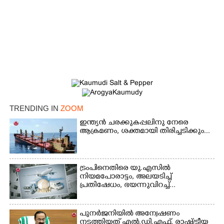
×
Share this link
TRENDING IN
ZOOM
ഇന്ത്യൻ ചരക്കുകപ്പലിനു നേരെ
ആക്രമണം, ശക്തമായി തിരിച്ചടിക്കും...
ട്രംപിനെതിരെ യു.എസിൽ
Copy Link
നിയമപോരാട്ടം, അലയടിച്ച്
പ്രതിഷേധം, ഭയന്നുവിറച്ച്...
പുനർജനിയിൽ അന്വേഷണം
നടത്തിയത് എൽ.ഡി.എഫ്, രാഷ്ട്രീയ