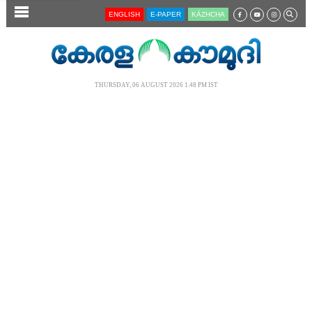
SECTIONS
ENGLISH
E-PAPER
KĀZHCHA
HOME
LATEST
THURSDAY, 06 AUGUST 2026 1.48 PM IST
AUDIO
NOTIFIED NEWS
POLL
KERALA
LOCAL
NEWS 360
CASE DIARY