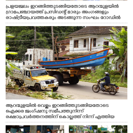
പ്രളയജലം ഇറങ്ങിത്തുടങ്ങിയതോടെ ആറന്മുളയിൽ
ഗ്രാമപഞ്ചായത്ത് പ്രസിഡന്റ് മാരും അംഗങ്ങളും
രാഷ്ട്രീയപ്രവത്തകരും അടങ്ങുന്ന സംഘം റോഡിൽ
അടിഞ്ഞ് കൂടിയ ചെളിയും മണ്ണും മറ്റ് മാലിന്യങ്ങളും
നീക്കം ചെയ്യുന്നു.
ആറന്മുളയിൽ വെള്ളം ഇറങ്ങിത്തുടങ്ങിയതോടെ
ഐക്കര ജംഗ്ഷനു സമീപത്തുനിന്ന്
രക്ഷാപ്രവർത്തനത്തിന് കൊല്ലത്ത് നിന്ന് എത്തിയ
ബോട്ടുകൾ തിരികെക്കൊണ്ടുപോകുന്നു.