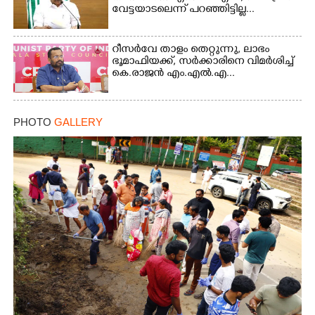
വേട്ടയാടലെന്ന് പറഞ്ഞിട്ടില്ല...
റീസർവേ താളം തെറ്റുന്നു, ലാഭം
ഭൂമാഫിയക്ക്, സർക്കാരിനെ വിമർശിച്ച്
കെ.രാജൻ എം.എൽ.എ...
PHOTO
GALLERY