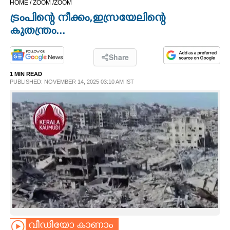
HOME /
ZOOM /
ZOOM
CINEMA
ട്രംപിന്റെ നീക്കം,​ഇസ്രയേലിന്റെ
കുതന്ത്രം...
OPINION
Share
PHOTOS
1 MIN READ
PUBLISHED: NOVEMBER 14, 2025 03:10 AM IST
LIFESTYLE
SPIRITUAL
INFO+
ART
ASTRO
വീഡിയോ കാണാം