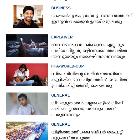
സീസണിൽ കനത്ത തിരിച്ചടി
BUSINESS
ഓപ്പൺഎ.ഐ നേതൃ സ്ഥാനത്തേക്ക്
ഇന്ത്യൻ വംശജൻ ഉദയ് രുദ്ദരാജു
EXPLAINER
ബന്ധങ്ങളെ തകർക്കുന്ന ഏറ്റവും
വലിയ വില്ലൻ, ഒഴിവാക്കാത്തവരിൽ
അസൂയയും അരക്ഷിതാവസ്ഥയും
കൂടും
FIFA-WORLD-CUP
സ്‌പെയിനിന്റെ ലാമിൻ യമാലിനെ
കുളിപ്പിക്കുന്ന ചിത്രത്തിൽ ഒടുവിൽ
പ്രതികരിച്ച് മെസി, ഒപ്പമൊരു
മുന്നറിയിപ്പും
GENERAL
വീട്ടുമുറ്റത്തെ വെള്ളക്കെട്ടിൽ വീണ്
പരിക്കേറ്റ രണ്ടുവയസുകാരന്
ദാരുണാന്ത്യം
GENERAL
വിഴിഞ്ഞത്ത് കണ്ടെയ്നർ ഫ്രൈറ്റ്
സ്റ്റേഷന് അനുമതി