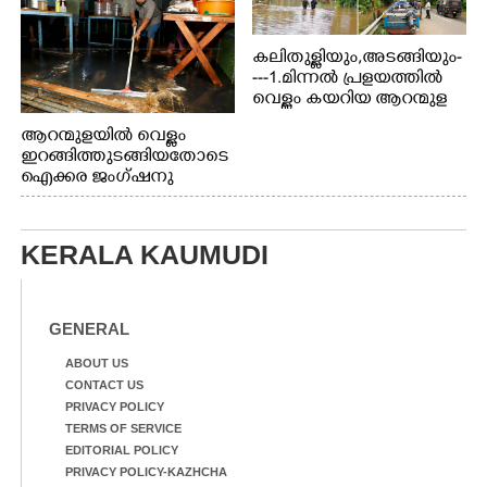
കലിതുള്ളിയും,അടങ്ങിയും-
---1.മിന്നൽ പ്രളയത്തിൽ
വെള്ളം കയറിയ ആറന്മുള
പെട്രോൾ പമ്പിന്
ആറന്മുളയിൽ വെള്ളം
സമീപത്തെ റോ‌ഡ് രണ്ടാം
ഇറങ്ങിത്തുടങ്ങിയതോടെ
തീയതിയിലെ
ഐക്കര ജംഗ്ഷനു
കാഴ്ച.2.വെള്ളം
സമീപം ആറന്മുള
ഇറങ്ങിപ്പോൾ
കിടങ്ങന്നൂർ റോഡിന്
ഇന്നലെത്തെ
സമീപം പ്രവർത്തിക്കു
കാഴ്ച.രക്ഷാപ്രവർത്തന
KERALA KAUMUDI
ആറന്മുള തട്ടുകട കഴുകി
ത്തിന് ഓച്ചിറ അഴിക്കലിൽ
വൃത്തിയാക്കുന്നു.
നിന്ന്എത്തിച്ച ബോട്ടും.
GENERAL
ABOUT US
CONTACT US
PRIVACY POLICY
TERMS OF SERVICE
EDITORIAL POLICY
PRIVACY POLICY-KAZHCHA