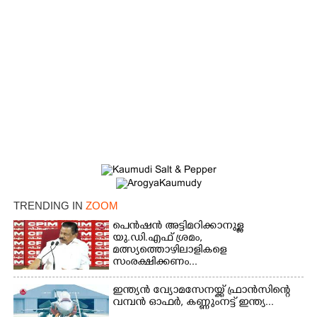
×
Share this link
TRENDING IN
ZOOM
പെൻഷൻ അട്ടിമറിക്കാനുള്ള
യു.ഡി.എഫ് ശ്രമം,
Copy Link
മത്സ്യത്തൊഴിലാളികളെ
സംരക്ഷിക്കണം...
ഇന്ത്യൻ വ്യോമസേനയ്ക്ക് ഫ്രാൻസിന്റെ
വമ്പൻ ഓഫർ, കണ്ണുംനട്ട് ഇന്ത്യ...