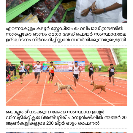
എറണാകുളം കലൂർ സ്റ്റേഡിയം ഹെലിപാഡ് ഗ്രൗണ്ടിൽ
സപ്ളൈകോ ഓണം മെഗാ ട്രേഡ് ഫെയർ സംസ്ഥാനതല
ഉദ്ഘാടനം നിർവഹിച്ച് സ്റ്റാൾ സന്ദർശിക്കുന്ന മുഖ്യമന്ത്രി
വി.ഡി. സതീശൻ. മന്ത്രി അനൂപ് ജേക്കബ് സമീപം
കൊല്ലത്ത് നടക്കുന്ന കേരള സംസ്ഥാന ഇന്റർ
ഡിസ്ട്രിക്റ്റ് ക്ലബ് അത്‌ലറ്റിക് ചാമ്പ്യൻഷിപ്പിൽ അണ്ടർ 20
ആൺകുട്ടികളുടെ 200 മീറ്റർ ഓട്ടം ഫൈനൽ
മത്സരത്തിനിടെ സിന്തറ്റിക് ട്രാക്കിന് കുറുകെ ഓടുന്ന