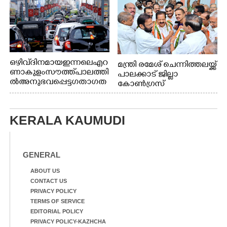
നായകൾ.
ഒഴിവ് ദിനമായ ഇന്നലെ എറ
മന്ത്രി രമേശ് ചെന്നിത്തലയ്ക്ക്
ണാകുളം സൗത്ത് പാലത്തി
പാലക്കാട് ജില്ലാ
ൽ അനുഭവപ്പെട്ട ഗതാഗത
കോൺഗ്രസ്
ക്കുരുക്ക്
KERALA KAUMUDI
GENERAL
ABOUT US
CONTACT US
PRIVACY POLICY
TERMS OF SERVICE
EDITORIAL POLICY
PRIVACY POLICY-KAZHCHA