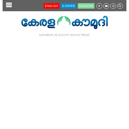
SECTIONS
ENGLISH
E-PAPER
KĀZHCHA
HOME
LATEST
SATURDAY, 08 AUGUST 2026 9.07 PM IST
AUDIO
NOTIFIED NEWS
POLL
KERALA
LOCAL
NEWS 360
CASE DIARY