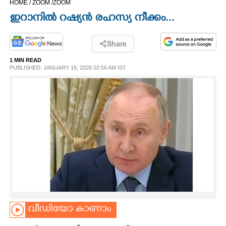
HOME /
ZOOM /
ZOOM
CINEMA
ഇറാനിൽ റഷ്യൻ രഹസ്യ നീക്കം...
OPINION
Share
1 MIN READ
PHOTOS
PUBLISHED: JANUARY 18, 2026 02:56 AM IST
LIFESTYLE
SPIRITUAL
INFO+
ART
വീഡിയോ കാണാം
ASTRO