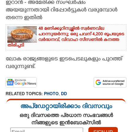
ഇറാൻ - അമേരിക്ക സംഘർഷം
അയയുന്നതായി റിപ്പോർട്ടുകൾ വരുമ്പോൾ
CARTOONS
തന്നെ ഇതിൽ
LITERATURE
48 മണിക്കൂറിനുള്ളിൽ സ്വർണവില
പറന്നുയർന്നു; ഒരു പവന് 4,200 രൂപയുടെ
വർദ്ധനവ്, വിവാഹ സീസണിൽ കനത്ത
ZOOM
തിരിച്ചടി
ലോക രാജ്യങ്ങളുടെ ഇടപെടലുകളും പുറത്ത്
CONTACT US
വരുന്നുണ്ട്.
RELATED TOPICS:
PHOTO
,
DD
അപ്ഡേറ്റായിരിക്കാം ദിവസവും
ഒരു ദിവസത്തെ പ്രധാന സംഭവങ്ങൾ
നിങ്ങളുടെ ഇൻബോക്സിൽ