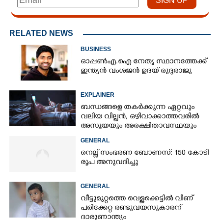
RELATED NEWS
BUSINESS
ഓപ്പൺഎ.ഐ നേതൃ സ്ഥാനത്തേക്ക്
ഇന്ത്യൻ വംശജൻ ഉദയ് രുദ്ദരാജു
EXPLAINER
ബന്ധങ്ങളെ തകർക്കുന്ന ഏറ്റവും
വലിയ വില്ലൻ, ഒഴിവാക്കാത്തവരിൽ
അസൂയയും അരക്ഷിതാവസ്ഥയും
കൂടും
GENERAL
നെല്ല് സംഭരണ ബോണസ്: 150 കോടി
രൂപ അനുവദിച്ചു
GENERAL
വീട്ടുമുറ്റത്തെ വെള്ളക്കെട്ടിൽ വീണ്
പരിക്കേറ്റ രണ്ടുവയസുകാരന്
ദാരുണാന്ത്യം