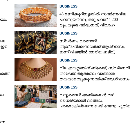
BUSINESS
48 മണിക്കൂറിനുള്ളിൽ സ്വർണവില
യാം
പറന്നുയർന്നു; ഒരു പവന് 4,200
രൂപയുടെ വർദ്ധനവ്, വിവാഹ
സീസണിൽ കനത്ത തിരിച്ചടി
BUSINESS
ലെ
സ്വർണം വാങ്ങാൻ
, ഈ
ആഗ്രഹിക്കുന്നവർക്ക് ആശ്വാസം;
്
ഇന്ന് വിലയിൽ നേരിയ ഇടിവ്,
നിരക്കറിയാം
BUSINESS
വിലക്കയറ്റത്തിന് ബ്രേക്ക്, സ്വർണവ
നത്തെ
താഴേക്ക്: ആഭരണം വാങ്ങാൻ
തയ്യാറെടുക്കുന്നവർക്ക് ആശ്വാസം
ഇന്നത്തെ നിരക്കറിയാം
BUSINESS
ില
വസ്ത്രങ്ങൾ ഓൺലൈൻ വഴി
ധൈര്യമായി വാങ്ങാം,​
പാകമാകില്ലെന്ന പേടി വേണ്ട; പുതി
മാനദണ്ഡവുമായി സർക്കാർ
Share this link
്ന്