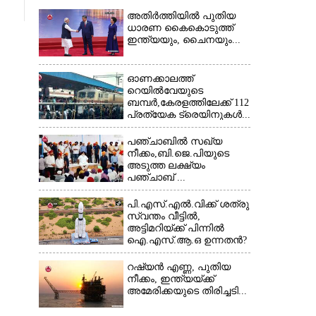
അതിർത്തിയിൽ പുതിയ
ധാരണ കൈകൊടുത്ത്
ഇന്ത്യയും, ചൈനയും...
ഓണക്കാലത്ത്
റെയിൽവേയുടെ
ബമ്പർ,കേരളത്തിലേക്ക് 112
പ്രത്യേക ട്രെയിനുകൾ...
പഞ്ചാബില്‍ സഖ്യ
നീക്കം,ബി.ജെ.പിയുടെ
അടുത്ത ലക്ഷ്യം
പഞ്ചാബ് ...
പി.എസ്.എൽ.വിക്ക് ശത്രു
സ്വന്തം വീട്ടിൽ,
അട്ടിമറിയ്ക്ക് പിന്നിൽ
ഐ.എസ്.ആ.ഒ ഉന്നതൻ?
റഷ്യൻ എണ്ണ, പുതിയ
നീക്കം, ഇന്ത്യയ്ക്ക്
അമേരിക്കയുടെ തിരിച്ചടി...