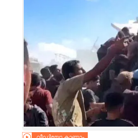
CINEMA
OPINION
PHOTOS
LIFESTYLE
SPIRITUAL
INFO+
ART
ASTRO
വീഡിയോ കാണാം