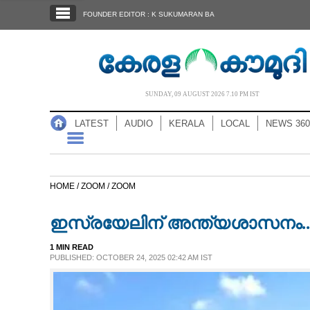
SECTIONS
FOUNDER EDITOR : K SUKUMARAN BA
HOME
LATEST
AUDIO
SUNDAY, 09 AUGUST 2026 7.10 PM IST
NOTIFIED NEWS
LATEST
AUDIO
KERALA
LOCAL
NEWS 360
POLL
KERALA
HOME /
ZOOM /
ZOOM
LOCAL
ഇസ്രയേലിന് അന്ത്യശാസനം..
NEWS 360
1 MIN READ
PUBLISHED: OCTOBER 24, 2025 02:42 AM IST
CASE DIARY