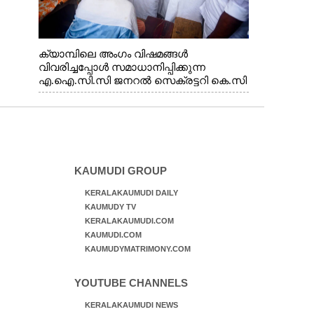
ക്യാമ്പിലെ അംഗം വിഷമങ്ങൾ
വിവരിച്ചപ്പോൾ സമാധാനിപ്പിക്കുന്ന
എ.ഐ.സി.സി ജനറൽ സെക്രട്ടറി കെ.സി
വേണുഗോപാൽ എം.പി. സഹകരണ-
എക്സൈസ് വകുപ്പ് മന്ത്രി എം. ലിജു,
എന്നിവർ
KAUMUDI GROUP
KERALAKAUMUDI DAILY
KAUMUDY TV
KERALAKAUMUDI.COM
KAUMUDI.COM
KAUMUDYMATRIMONY.COM
YOUTUBE CHANNELS
KERALAKAUMUDI NEWS