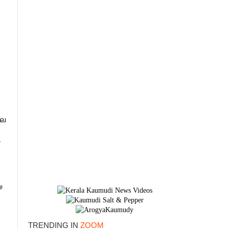
ില
,
×
യ
TRENDING IN
ZOOM