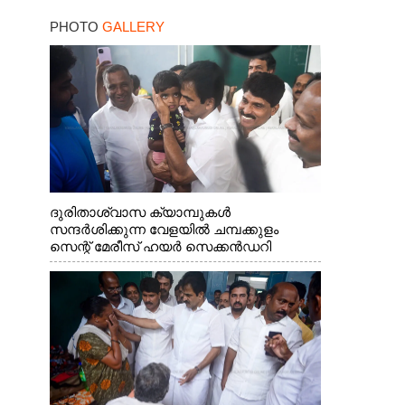
PHOTO
GALLERY
ദുരിതാശ്വാസ ക്യാമ്പുകൾ
സന്ദർശിക്കുന്ന വേളയിൽ ചമ്പക്കുളം
സെന്റ് മേരീസ് ഹയർ സെക്കൻഡറി
സ്കൂളിലെ ക്യാമ്പിലെത്തിയ എ.ഐ.സി.സി
ജനറൽ സെക്രട്ടറി കെ.സി
വേണുഗോപാൽ എം.പി കുരുന്നിനെ
എടുത്ത് ലാളിച്ചപ്പോൾ. സഹകരണ-
എക്സൈസ് വകുപ്പ് മന്ത്രി എം. ലിജു,
കൃഷിവകുപ്പ് മന്ത്രി ടി. സിദ്ദിഖ്, റെജി
ചെറിയാൻ എം. എൽ. എ എന്നിവർ സമീപം