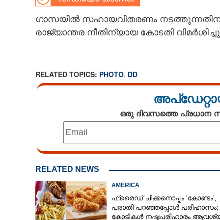
CARTOONS
ഗാസയിൽ സഹായവിതരണം നടത്തുന്നതിന് 
രാജ്യാന്തര നീതിന്യായ കോടതി വിമർശിച്ചു
LITERATURE
RELATED TOPICS:
PHOTO
,
DD
ZOOM
അപ്ഡേറ്റാ
CONTACT US
ഒരു ദിവസത്തെ പ്രധാന
RELATED NEWS
AMERICA
ഫ്രൈഡ് ചിക്കനൊപ്പം 'കോണ്ടം',​
പരാതി പറഞ്ഞപ്പോൾ പരിഹാസം;
കോടികൾ നഷ്ടപരിഹാരം ആവശ്യപ്പ