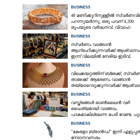
BUSINESS
48 മണിക്കൂറിനുള്ളിൽ സ്വർണവി
പറന്നുയർന്നു; ഒരു പവന് 4,200
രൂപയുടെ വർദ്ധനവ്, വിവാഹ
സീസണിൽ കനത്ത തിരിച്ചടി
BUSINESS
സ്വർണം വാങ്ങാൻ
ആഗ്രഹിക്കുന്നവർക്ക് ആശ്വാസം
ഇന്ന് വിലയിൽ നേരിയ ഇടിവ്,
നിരക്കറിയാം
BUSINESS
വിലക്കയറ്റത്തിന് ബ്രേക്ക്, സ്വ
താഴേക്ക്: ആഭരണം വാങ്ങാൻ
തയ്യാറെടുക്കുന്നവർക്ക് ആശ്വാ
ഇന്നത്തെ നിരക്കറിയാം
BUSINESS
വസ്ത്രങ്ങൾ ഓൺലൈൻ വഴി
ധൈര്യമായി വാങ്ങാം,​
പാകമാകില്ലെന്ന പേടി വേണ്ട; പ
മാനദണ്ഡവുമായി സർക്കാർ
BUSINESS
"കേരളാ ബ്രാൻഡ്" ഇനി എളുപ്പത
നേടാനവസരം