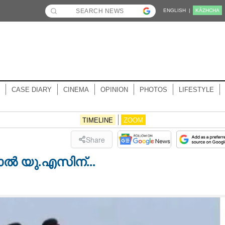
ENGLISH |
KĀZHCHA
CASE DIARY
CINEMA
OPINION
PHOTOS
LIFESTYLE
TIMELINE
ZOOM
Share
ോൽ യു.എസിന്...