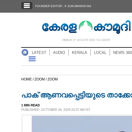
SECTIONS
FOUNDER EDITOR : K SUKUMARAN BA
HOME
LATEST
AUDIO
FRIDAY, 07 AUGUST 2026 7.55 AM IST
NOTIFIED NEWS
LATEST
AUDIO
KERALA
LOCAL
NEWS 360
POLL
KERALA
HOME /
ZOOM /
ZOOM
LOCAL
പാക് ആണവപ്പെട്ടിയുടെ താക്ക
NEWS 360
1 MIN READ
PUBLISHED: OCTOBER 26, 2025 02:07 AM IST
CASE DIARY