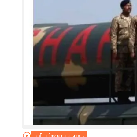
CINEMA
OPINION
PHOTOS
LIFESTYLE
SPIRITUAL
INFO+
ART
ASTRO
വീഡിയോ കാണാം