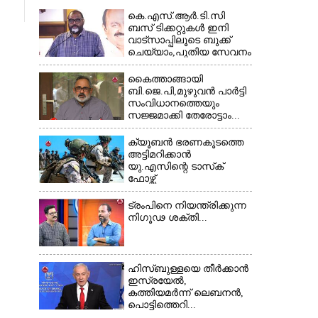
കെ.എസ്.ആർ.ടി.സി
ബസ് ടിക്കറ്റുകൾ ഇനി
വാട്സാപ്പിലൂടെ ബുക്ക്
ചെയ്യാം,പുതിയ സേവനം
തുടങ്ങി...
കൈത്താങ്ങായി
ബി.ജെ.പി,മുഴുവൻ പാർട്ടി
സംവിധാനത്തെയും
സജ്ജമാക്കി തേരോട്ടാം...
ക്യൂബൻ ഭരണകൂടത്തെ
അട്ടിമറിക്കാൻ
യു.എസിന്റെ ടാസ്‌ക്
ഫോഴ്സ്
ട്രംപിനെ നിയന്ത്രിക്കുന്ന
നിഗൂഢ ശക്തി...
ഹിസ്ബുള്ളയെ തീർക്കാൻ
ഇസ്രയേൽ,
കത്തിയമർന്ന് ലെബനൻ,
പൊട്ടിത്തെറി...