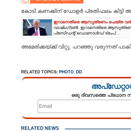
CARTOONS
കോടി കണക്കിന് ഡോളർ പ്രതിഫലം കിട്
ഇറാനെതിരെ ആസൂത്രണം ചെയ്‌ത വൻസൈ
LITERATURE
വാഷിംഗ്‌ടൺ: ഇറാനെതിരെ ആസൂത്രണം 
പ്രസിഡന്റ് ഡൊണാൾഡ് ട്രംപ്....
ZOOM
അമേരിക്കയ്ക്ക് വിറ്റു. പറഞ്ഞു വരുന്നത് പാക
CONTACT US
RELATED TOPICS:
PHOTO
,
DD
അപ്ഡേറ്റാ
ഒരു ദിവസത്തെ പ്രധാന
RELATED NEWS