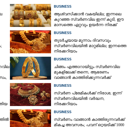
BUSINESS
ല
ആശ്വസിക്കാൻ വകയില്ല; ഇന്നലെ
കുറഞ്ഞ സ്വർണവില ഇന്ന് കൂടി, ഈ
മാസത്തെ ഏറ്റവും ഉയർന്ന നിരക്ക്
BUSINESS
തുടർച്ചയായ മൂന്നാം ദിവസവും
;
സ്വർണവിലയിൽ മാറ്റമില്ല; ഇന്നത്തെ
നിരക്കറിയാം
BUSINESS
ർണവില
ചിങ്ങം എത്താറായിട്ടും സ്വർണവില
മുകളിലേക്ക് തന്നെ,​ ആഭരണം
സം,
വാങ്ങാൻ കാത്തിരിക്കുന്നവർക്ക്
തിരിച്ചടി: ഇന്നത്തെ നിരക്കറിയാം
BUSINESS
സ്വർണ പ്രേമികൾക്ക് നിരാശ; ഇന്ന്
സ്വർണവിലയിൽ വർദ്ധന,
ുതിയ
നിരക്കറിയാം
BUSINESS
്തിൽ
സ്വർണം വാങ്ങാൻ കാത്തിരുന്നവർക്ക്
Share this link
മികച്ച അവസരം; പവന് ഒറ്റയടിക്ക് 1000