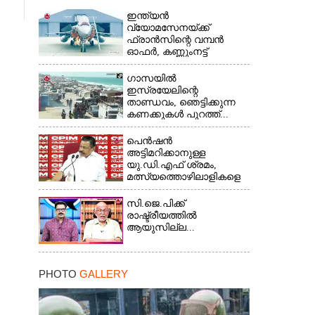
ഇന്ത്യൻ
വ്യോമസേനയ്ക്ക്
ഫ്രാൻസിന്റെ വമ്പൻ
ഓഫർ, കണ്ണുംനട്ട്
ഇന്ത്യ...
ഗാസയിൽ
ഇസ്രയേലിന്റെ
താണ്ഡവം, ഞെട്ടിക്കുന്ന
കണക്കുകൾ പുറത്ത്...
പെൻഷൻ
അട്ടിമറിക്കാനുള്ള
യു.ഡി.എഫ് ശ്രമം,
മത്സ്യത്തൊഴിലാളികളെ
സംരക്ഷിക്കണം...
സി.ജെ.പിക്ക്
രാഷ്ട്രീയത്തിൽ
ആയുസില്ല...
PHOTO
GALLERY