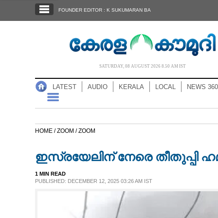
SECTIONS
FOUNDER EDITOR : K SUKUMARAN BA
HOME
LATEST
AUDIO
SATURDAY, 08 AUGUST 2026 8.50 AM IST
NOTIFIED NEWS
LATEST
AUDIO
KERALA
LOCAL
NEWS 360
POLL
KERALA
HOME /
ZOOM /
ZOOM
LOCAL
ഇസ്രയേലിന് നേരെ തീതുപ്പി ഹമ
NEWS 360
1 MIN READ
PUBLISHED: DECEMBER 12, 2025 03:26 AM IST
CASE DIARY