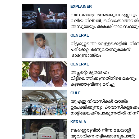
സീസണിൽ കനത്ത തിരിച്ചടി
EXPLAINER
ബന്ധങ്ങളെ തകർക്കുന്ന ഏറ്റവും
വലിയ വില്ലൻ, ഒഴിവാക്കാത്തവര
അസൂയയും അരക്ഷിതാവസ്ഥയു
കൂടും
GENERAL
വീട്ടുമുറ്റത്തെ വെള്ളക്കെട്ടിൽ വീണ
പരിക്കേറ്റ രണ്ടുവയസുകാരന്
ദാരുണാന്ത്യം
GENERAL
അച്ഛന്റെ മൃതദേഹം
വീട്ടിലെത്തിക്കുന്നതിനിടെ മകനും
കുഴഞ്ഞുവീണു മരിച്ചു
GULF
യുഎഇ നിവാസികൾ യാത്ര
ഉപേക്ഷിക്കുന്നു; പ്രവാസികളടക്ക
നാട്ടിലേയ്ക്ക് പോകുന്നതിൽ നിന്ന്
പിന്തിരിയാൻ കാരണം
KERALA
ബംഗളൂരുവിൽ നിന്ന് മലയാളി
യുവാവിനെ തട്ടിക്കൊണ്ടുപോയി;