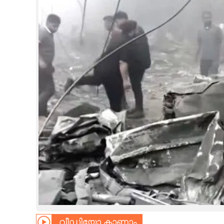
CINEMA
OPINION
PHOTOS
LIFESTYLE
SPIRITUAL
INFO+
ART
ASTRO
വീഡിയോ കാണാം