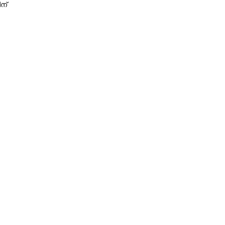
ന്
Share this link
Copy Link
രെ തീതുപ്പി ഹമാസ്...