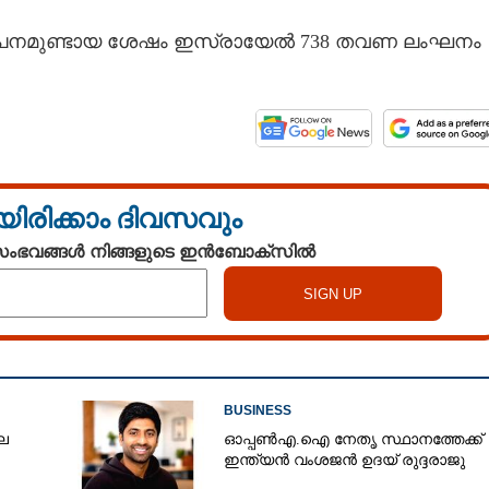
്യാപനമുണ്ടായ ശേഷം ഇസ്രായേൽ 738 തവണ ലംഘനം
യിരിക്കാം ദിവസവും
 സംഭവങ്ങൾ നിങ്ങളുടെ ഇൻബോക്സിൽ
BUSINESS
ല
ഓപ്പൺഎ.ഐ നേതൃ സ്ഥാനത്തേക്ക്
ഇന്ത്യൻ വംശജൻ ഉദയ് രുദ്ദരാജു