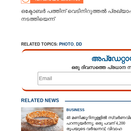
CARTOONS
ഒക്ടോബർ പത്തിന് വെടിനിറുത്തൽ പ്രഖ
നടത്തിയെന്ന്
LITERATURE
RELATED TOPICS:
PHOTO
,
DD
ZOOM
അപ്ഡേറ്റാ
CONTACT US
ഒരു ദിവസത്തെ പ്രധാന
RELATED NEWS
BUSINESS
48 മണിക്കൂറിനുള്ളിൽ സ്വർണവി
പറന്നുയർന്നു; ഒരു പവന് 4,200
രൂപയുടെ വർദ്ധനവ്, വിവാഹ