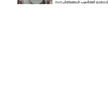
നഗ്നചിത്രങ്ങൾ പകർത്തി മാതാവി
അയച്ചു
ഇസ്രയേലിന് നേ