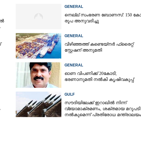
GENERAL
നെല്ല് സംഭരണ ബോണസ്: 150 കോ
ിൽ
രൂപ അനുവദിച്ചു
ം
GENERAL
്
വിഴിഞ്ഞത്ത് കണ്ടെയ്നർ ഫ്രൈറ്റ്
സ്റ്റേഷന് അനുമതി
GENERAL
ഓണ വിപണിക്ക് 20കോടി;
ഭരണാനുമതി നൽകി കൃഷിവകുപ്പ്
GULF
സൗദിയിലേക്ക് ഇറാഖിൽ നിന്ന്
ം
വ്യോമാക്രമണം,​ ശക്തമായ മറുപടി
നൽകുമെന്ന് പ്രതിരോധ മന്ത്രാലയം