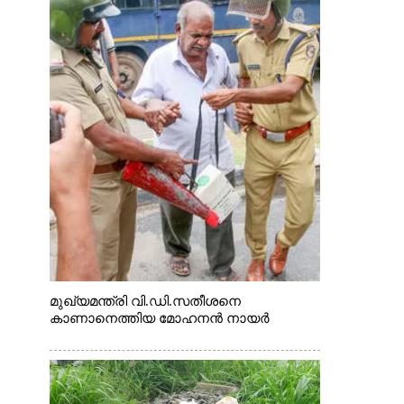
മുഖ്യമന്ത്രി വി.ഡി.സതീശനെ
കാണാനെത്തിയ മോഹനൻ നായർ