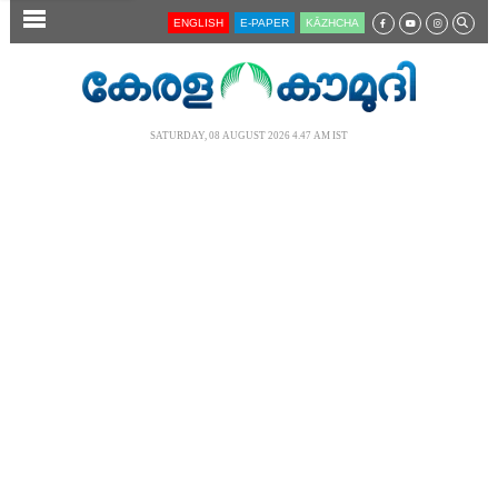
SECTIONS
ENGLISH
E-PAPER
KĀZHCHA
HOME
LATEST
SATURDAY, 08 AUGUST 2026 4.47 AM IST
AUDIO
NOTIFIED NEWS
POLL
KERALA
LOCAL
NEWS 360
CASE DIARY