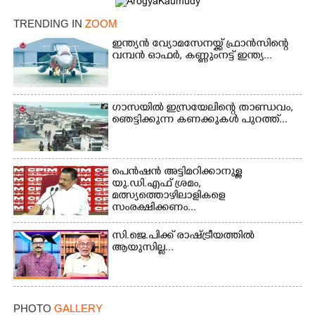
TRENDING IN
ZOOM
ഇന്ത്യൻ വ്യോമസേനയ്ക്ക് ഫ്രാൻസിന്റെ
വമ്പൻ ഓഫർ, കണ്ണുംനട്ട് ഇന്ത്യ...
ഗാസയിൽ ഇസ്രയേലിന്റെ താണ്ഡവം,
ഞെട്ടിക്കുന്ന കണക്കുകൾ പുറത്ത്...
×
Share this link
പെൻഷൻ അട്ടിമറിക്കാനുള്ള
യു.ഡി.എഫ് ശ്രമം,
മത്സ്യത്തൊഴിലാളികളെ
സംരക്ഷിക്കണം...
സി.ജെ.പിക്ക് രാഷ്ട്രീയത്തിൽ
ആയുസില്ല...
Copy Link
PHOTO
GALLERY