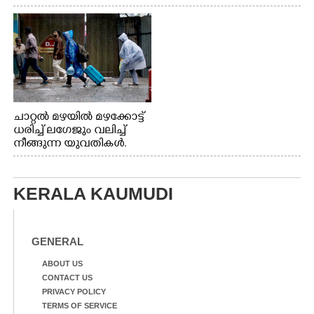
വേണ്ടിയായി ഓട്ടം. എറണാകുളം വാത്തുരുത്തിയിൽ
നിന്നുള്ള കാഴ്ച
ചാറ്റൽ മഴയിൽ മഴക്കോട്ട്
ധരിച്ച് ലഗേജും വലിച്ച്
നീങ്ങുന്ന യുവതികൾ.
എറണാകുളം മേനകയിൽ
നിന്നുള്ള കാഴ്ച
KERALA KAUMUDI
GENERAL
ABOUT US
CONTACT US
PRIVACY POLICY
TERMS OF SERVICE