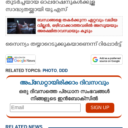
തുടർച്ചയായ ഓപ്പറേഷനുകൾക്കുള്ള
സാദ്ധ്യതയ്ക്കായി യു.എസ്
CARTOONS
ബന്ധങ്ങളെ തകർക്കുന്ന ഏറ്റവും വലിയ
വില്ലൻ, ഒഴിവാക്കാത്തവരിൽ അസൂയയും
LITERATURE
അരക്ഷിതാവസ്ഥയും കൂടും
ZOOM
സൈന്യം തയ്യാറെടുക്കുകയാണെന്ന് റിപ്പോർട്ട്
CONTACT US
RELATED TOPICS:
PHOTO
,
DDD
അപ്ഡേറ്റായിരിക്കാം ദിവസവും
ഒരു ദിവസത്തെ പ്രധാന സംഭവങ്ങൾ
നിങ്ങളുടെ ഇൻബോക്സിൽ
RELATED NEWS