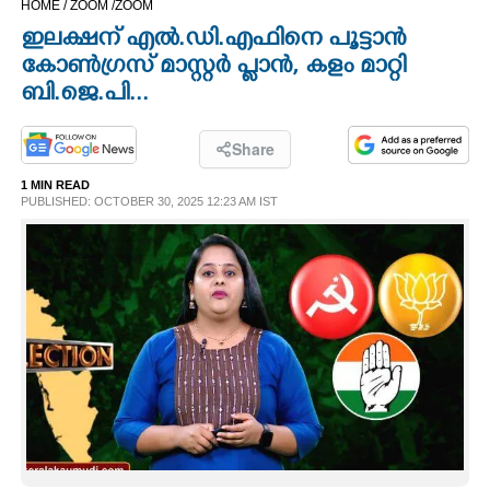
HOME /
ZOOM /
ZOOM
CINEMA
ഇലക്ഷന് എൽ.ഡി.എഫിനെ പൂട്ടാൻ
കോൺഗ്രസ് മാസ്റ്റർ പ്ലാൻ, കളം മാറ്റി
OPINION
ബി.ജെ.പി...
PHOTOS
Share
1 MIN READ
PUBLISHED: OCTOBER 30, 2025 12:23 AM IST
LIFESTYLE
SPIRITUAL
INFO+
ART
ASTRO