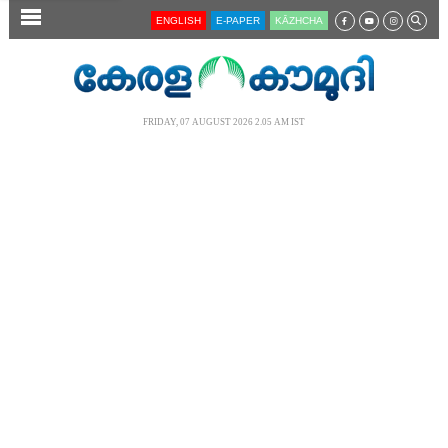
SECTIONS
ENGLISH
E-PAPER
KĀZHCHA
HOME
LATEST
FRIDAY, 07 AUGUST 2026 2.05 AM IST
AUDIO
NOTIFIED NEWS
POLL
KERALA
LOCAL
NEWS 360
CASE DIARY