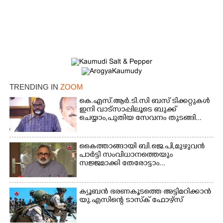
TRENDING IN
ZOOM
കെ.എസ്.ആർ.ടി.സി ബസ് ടിക്കറ്റുകൾ
ഇനി വാട്സാപ്പിലൂടെ ബുക്ക്
ചെയ്യാം,പുതിയ സേവനം തുടങ്ങി...
×
Share this link
കൈത്താങ്ങായി ബി.ജെ.പി,മുഴുവൻ
പാർട്ടി സംവിധാനത്തെയും
സജ്ജമാക്കി തേരോട്ടാം...
Copy Link
ക്യൂബൻ ഭരണകൂടത്തെ അട്ടിമറിക്കാൻ
യു.എസിന്റെ ടാസ്‌ക് ഫോഴ്സ്