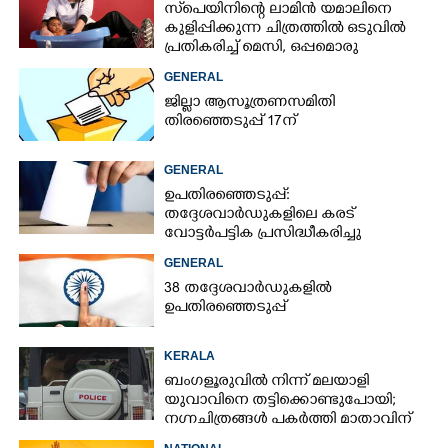
സ്‌പെയിനിന്റെ ലാമിൻ യമാലിനെ
കുളിപ്പിക്കുന്ന ചിത്രത്തിൽ ഒടുവിൽ
പ്രതികരിച്ച് മെസി, ഒപ്പമൊരു
മുന്നറിയിപ്പും
GENERAL
ജില്ലാ ആസൂത്രണസമിതി
തിരഞ്ഞെടുപ്പ് 17ന്
GENERAL
ഉപതിരഞ്ഞെടുപ്പ്:
തദ്ദേശവാർഡുകളിലെ കരട്
വോട്ടർപട്ടിക പ്രസിദ്ധീകരിച്ചു
GENERAL
38 തദ്ദേശവാർഡുകളിൽ
ഉപതിരഞ്ഞെടുപ്പ്
KERALA
ബംഗളൂരുവിൽ നിന്ന് മലയാളി
യുവാവിനെ തട്ടിക്കൊണ്ടുപോയി;
നഗ്നചിത്രങ്ങൾ പകർത്തി മാതാവിന്
അയച്ചു