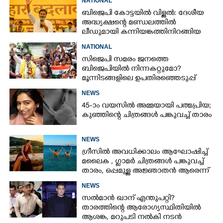
NATIONAL
ബിജെപി കോട്ടയിൽ വിള്ളൽ: ദേശീയ
അദ്ധ്യക്ഷന്റെ മണ്ഡലത്തിൽ
ലീഡുമായി കന്നിയങ്കത്തിനിറങ്ങിയ
പ്രശാന്ത് കിഷോർ
NATIONAL
സിജെപി സമരം ജനത്തെ
ബിജെപിയിൽ നിന്നകറ്റുമോ?
മൂന്നിടങ്ങളിലെ ഉപതിരഞ്ഞെടുപ്പ്
ഫലം ഇന്ന്
NEWS
45-ാം വയസിൽ അമ്മയായി പത്മപ്രിയ;
കുഞ്ഞിന്റെ ചിത്രങ്ങൾ പങ്കുവച്ച് താരം
NEWS
ഗ്രീസിൽ അവധിക്കാലം ആഘോഷിച്ച്
മലൈക ,​ ഗ്ലാമർ ചിത്രങ്ങൾ പങ്കുവച്ച്
താരം,​ ഒപ്പമുള്ള അജ്ഞാതൻ ആരെന്ന്
ആരാധകർ
NEWS
സൽമാൻ ഖാന് എന്തുപറ്റി?
താരത്തിന്റെ ആരോഗ്യസ്ഥിതിയിൽ
ആശങ്ക, മറുപടി നൽകി നടൻ