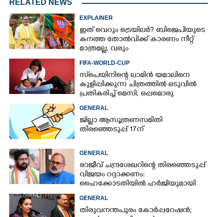
RELATED NEWS
EXPLAINER
ഇത് വെറും ട്രെയിലർ? ബിജെപിയുടെ
കനത്ത തോൽവിക്ക് കാരണം നീറ്റ്
മാത്രമല്ല, വരും
തിരഞ്ഞെടുപ്പുകളെയും
FIFA-WORLD-CUP
ബാധിച്ചേക്കാം
സ്‌പെയിനിന്റെ ലാമിൻ യമാലിനെ
കുളിപ്പിക്കുന്ന ചിത്രത്തിൽ ഒടുവിൽ
പ്രതികരിച്ച് മെസി, ഒപ്പമൊരു
മുന്നറിയിപ്പും
GENERAL
ജില്ലാ ആസൂത്രണസമിതി
തിരഞ്ഞെടുപ്പ് 17ന്
GENERAL
രാജീവ് ചന്ദ്രശേഖറിന്റെ തിരഞ്ഞെടുപ്പ്
വിജയം റദ്ദാക്കണം:
ഹൈക്കോടതിയിൽ ഹർജിയുമായി
കെഎസ് ശബരീനാഥൻ
GENERAL
തിരുവനന്തപുരം കോർപ്പറേഷൻ;