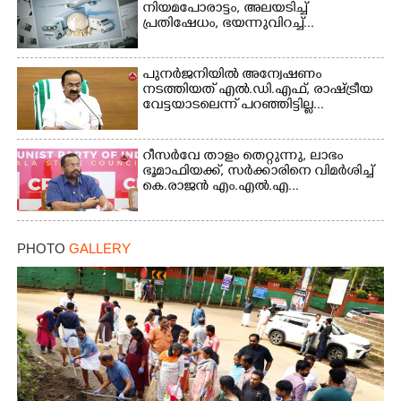
നിയമപോരാട്ടം, അലയടിച്ച്
പ്രതിഷേധം, ഭയന്നുവിറച്ച്...
പുനർജനിയിൽ അന്വേഷണം
നടത്തിയത് എൽ.ഡി.എഫ്, രാഷ്ട്രീയ
വേട്ടയാടലെന്ന് പറഞ്ഞിട്ടില്ല...
റീസർവേ താളം തെറ്റുന്നു, ലാഭം
ഭൂമാഫിയക്ക്, സർക്കാരിനെ വിമർശിച്ച്
കെ.രാജൻ എം.എൽ.എ...
PHOTO
GALLERY