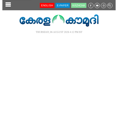
SECTIONS
ENGLISH
E-PAPER
KĀZHCHA
HOME
LATEST
THURSDAY, 06 AUGUST 2026 4.12 PM IST
AUDIO
NOTIFIED NEWS
POLL
KERALA
LOCAL
NEWS 360
CASE DIARY