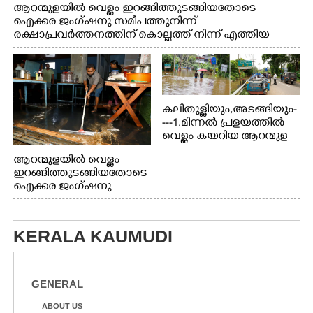
ആറന്മുളയിൽ വെള്ളം ഇറങ്ങിത്തുടങ്ങിയതോടെ
ഐക്കര ജംഗ്ഷനു സമീപത്തുനിന്ന്
രക്ഷാപ്രവർത്തനത്തിന് കൊല്ലത്ത് നിന്ന് എത്തിയ
ബോട്ടുകൾ തിരികെക്കൊണ്ടുപോകുന്നു.
കലിതുള്ളിയും,അടങ്ങിയും-
---1.മിന്നൽ പ്രളയത്തിൽ
വെള്ളം കയറിയ ആറന്മുള
പെട്രോൾ പമ്പിന്
ആറന്മുളയിൽ വെള്ളം
സമീപത്തെ റോ‌ഡ് രണ്ടാം
ഇറങ്ങിത്തുടങ്ങിയതോടെ
തീയതിയിലെ
ഐക്കര ജംഗ്ഷനു
കാഴ്ച.2.വെള്ളം
സമീപം ആറന്മുള
ഇറങ്ങിപ്പോൾ
കിടങ്ങന്നൂർ റോഡിന്
ഇന്നലെത്തെ
സമീപം പ്രവർത്തിക്കു
കാഴ്ച.രക്ഷാപ്രവർത്തന
KERALA KAUMUDI
ആറന്മുള തട്ടുകട കഴുകി
ത്തിന് ഓച്ചിറ അഴിക്കലിൽ
വൃത്തിയാക്കുന്നു.
നിന്ന്എത്തിച്ച ബോട്ടും.
GENERAL
ABOUT US