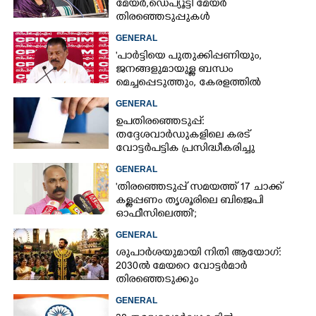
മേയർ, ഡെപ്യൂട്ടി മേയർ
തിരഞ്ഞെടുപ്പുകൾ
റദ്ദാക്കണമെന്നാവശ്യപ്പെട്ട് സിപിഎം
GENERAL
'പാർട്ടിയെ പുതുക്കിപ്പണിയും,​
ജനങ്ങളുമായുള്ള ബന്ധം
മെച്ചപ്പെടുത്തും, കേരളത്തിൽ
അതിവേഗം മുന്നേറ്റം
GENERAL
ശക്തിപ്പെടുത്തും'
ഉപതിരഞ്ഞെടുപ്പ്:
തദ്ദേശവാർഡുകളിലെ കരട്
വോട്ടർപട്ടിക പ്രസിദ്ധീകരിച്ചു
GENERAL
'തിരഞ്ഞെടുപ്പ് സമയത്ത് 17 ചാക്ക്
കള്ളപ്പണം തൃശൂരിലെ ബിജെപി
ഓഫീസിലെത്തി';
വെളിപ്പെടുത്തലുമായി മുൻ ഓഫീസ്
GENERAL
സെക്രട്ടറി
ശുപാർശയുമായി നിതി ആയോഗ്:
2030ൽ മേയറെ വോട്ടർമാർ
തിരഞ്ഞെടുക്കും
GENERAL