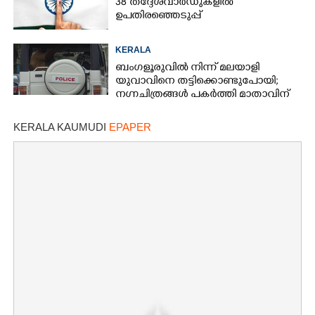
38 തദ്ദേശവാർഡുകളിൽ
ഉപതിരഞ്ഞെടുപ്പ്
KERALA
ബംഗളൂരുവിൽ നിന്ന് മലയാളി
യുവാവിനെ തട്ടിക്കൊണ്ടുപോയി;
നഗ്നചിത്രങ്ങൾ പകർത്തി മാതാവിന്
അയച്ചു
KERALA KAUMUDI
EPAPER