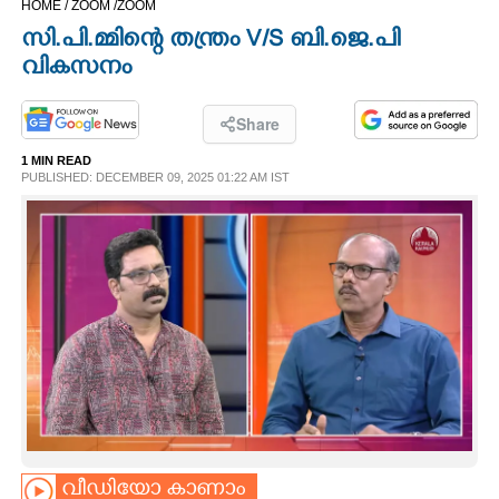
HOME /
ZOOM /
ZOOM
CINEMA
സി.പി.മ്മിന്റെ തന്ത്രം V/S ബി.ജെ.പി
വികസനം
OPINION
Share
PHOTOS
1 MIN READ
PUBLISHED: DECEMBER 09, 2025 01:22 AM IST
LIFESTYLE
SPIRITUAL
INFO+
ART
ASTRO
വീഡിയോ കാണാം