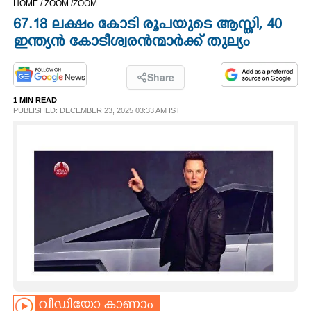
HOME /
ZOOM /
ZOOM
CINEMA
67.18 ലക്ഷം കോടി രൂപയുടെ ആസ്തി, 40
ഇന്ത്യൻ കോടീശ്വരൻന്മാർക്ക് തുല്യം
OPINION
Share
PHOTOS
1 MIN READ
PUBLISHED: DECEMBER 23, 2025 03:33 AM IST
LIFESTYLE
SPIRITUAL
INFO+
ART
ASTRO
വീഡിയോ കാണാം