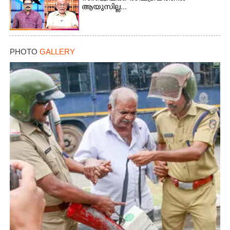
ആയുസില്ല...
×
Share this link
PHOTO
GALLERY
Copy Link