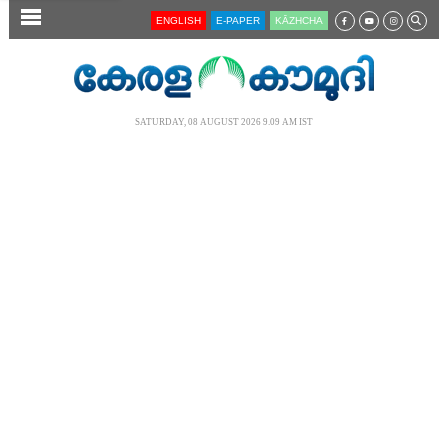
SECTIONS
ENGLISH
E-PAPER
KĀZHCHA
HOME
LATEST
SATURDAY, 08 AUGUST 2026 9.09 AM IST
AUDIO
NOTIFIED NEWS
POLL
KERALA
LOCAL
NEWS 360
CASE DIARY