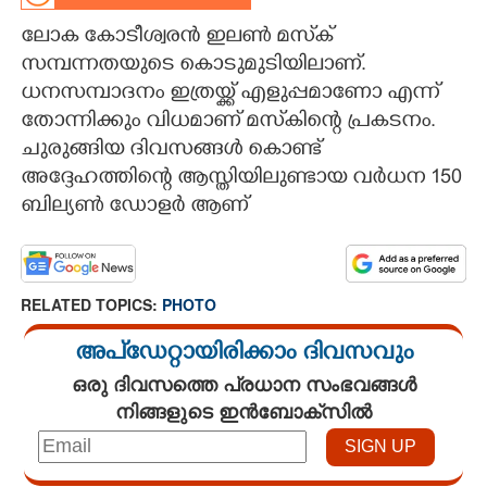
ലോക കോടീശ്വരൻ ഇലൺ മസ്‌ക്
CARTOONS
സമ്പന്നതയുടെ കൊടുമുടിയിലാണ്.
ധനസമ്പാദനം ഇത്രയ്ക്ക് എളുപ്പമാണോ എന്ന്
LITERATURE
തോന്നിക്കും വിധമാണ് മസ്‌കിന്റെ പ്രകടനം.
ചുരുങ്ങിയ ദിവസങ്ങൾ കൊണ്ട്
ZOOM
അദ്ദേഹത്തിന്റെ ആസ്തിയിലുണ്ടായ വർധന 150
ബില്യൺ ഡോളർ ആണ്‌
CONTACT US
RELATED TOPICS:
PHOTO
അപ്ഡേറ്റായിരിക്കാം ദിവസവും
ഒരു ദിവസത്തെ പ്രധാന സംഭവങ്ങൾ
നിങ്ങളുടെ ഇൻബോക്സിൽ