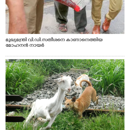
മുഖ്യമന്ത്രി വി.ഡി.സതീശനെ കാണാനെത്തിയ
മോഹനൻ നായർ