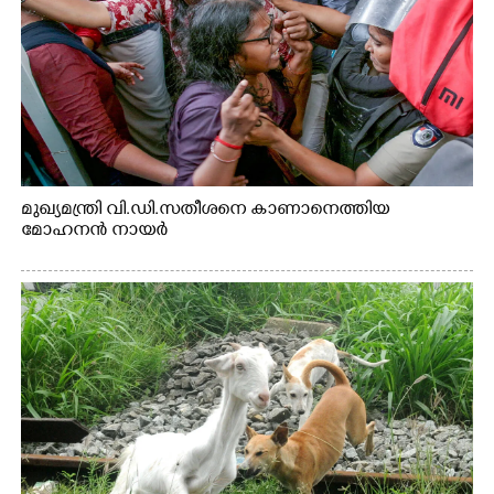
മുഖ്യമന്ത്രി വി.ഡി.സതീശനെ കാണാനെത്തിയ
മോഹനൻ നായർ