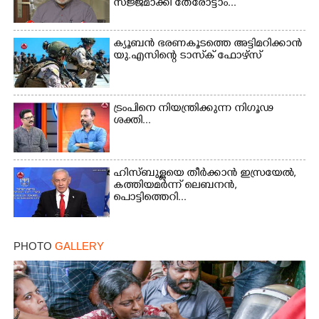
സജ്ജമാക്കി തേരോട്ടാം...
ക്യൂബൻ ഭരണകൂടത്തെ അട്ടിമറിക്കാൻ
യു.എസിന്റെ ടാസ്‌ക് ഫോഴ്സ്
×
Share this link
ട്രംപിനെ നിയന്ത്രിക്കുന്ന നിഗൂഢ
ശക്തി...
Copy Link
ഹിസ്ബുള്ളയെ തീർക്കാൻ ഇസ്രയേൽ,
കത്തിയമർന്ന് ലെബനൻ,
പൊട്ടിത്തെറി...
PHOTO
GALLERY