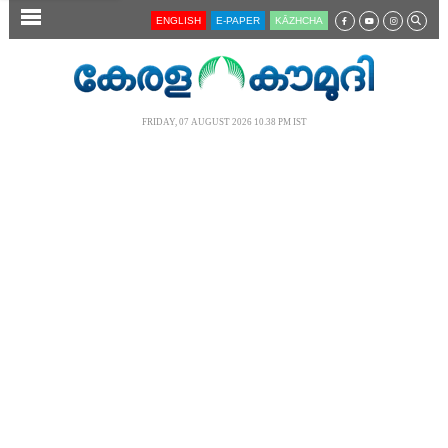
SECTIONS
ENGLISH
E-PAPER
KĀZHCHA
HOME
LATEST
FRIDAY, 07 AUGUST 2026 10.38 PM IST
AUDIO
NOTIFIED NEWS
POLL
KERALA
LOCAL
NEWS 360
CASE DIARY