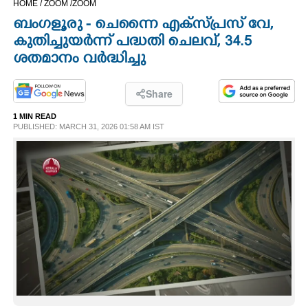
HOME /
ZOOM /
ZOOM
CINEMA
ബംഗളൂരു - ചെന്നൈ എക്സ്പ്രസ് വേ,
കുതിച്ചുയർന്ന് പദ്ധതി ചെലവ്, 34.5
OPINION
ശതമാനം വർദ്ധിച്ചു
PHOTOS
Share
1 MIN READ
PUBLISHED: MARCH 31, 2026 01:58 AM IST
LIFESTYLE
SPIRITUAL
INFO+
ART
ASTRO