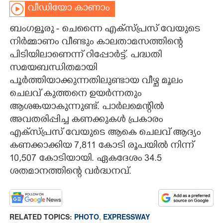
വീഡിയോ കാണാം
CARTOONS
ബംഗളൂരു - ചെന്നൈ എക്സ്പ്രസ് വേയുടെ
നിർമ്മാണം വീണ്ടും കാലതാമസത്തിന്റെ
LITERATURE
പിടിയിലാണെന്ന് റിപ്പോർട്ട്. പദ്ധതി
സമയബന്ധിതമായി
ZOOM
പൂർത്തിയാക്കുന്നതിലുണ്ടായ വീഴ്ച മൂലം
ചെലവ് കുത്തനെ ഉയർന്നതും
CONTACT US
ആശങ്കയാകുന്നുണ്ട്. പാർലമെന്റിൽ
അവതരിപ്പിച്ച കണക്കുകൾ പ്രകാരം
എക്സ്പ്രസ് വേയുടെ ആകെ ചെലവ് ആദ്യം
കണക്കാക്കിയ 7,811 കോടി രൂപയിൽ നിന്ന്
10,507 കോടിയായി. ഏകദേശം 34.5
ശതമാനത്തിന്റെ വർദ്ധനവ്.
RELATED TOPICS:
PHOTO
,
EXPRESSWAY