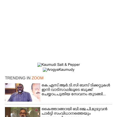
TRENDING IN
ZOOM
കെ.എസ്.ആർ.ടി.സി ബസ് ടിക്കറ്റുകൾ
ഇനി വാട്സാപ്പിലൂടെ ബുക്ക്
ചെയ്യാം,പുതിയ സേവനം തുടങ്ങി...
കൈത്താങ്ങായി ബി.ജെ.പി,മുഴുവൻ
പാർട്ടി സംവിധാനത്തെയും