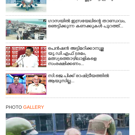
ഗാസയിൽ ഇസ്രയേലിന്റെ താണ്ഡവം,
ഞെട്ടിക്കുന്ന കണക്കുകൾ പുറത്ത്...
Copy Link
പെൻഷൻ അട്ടിമറിക്കാനുള്ള
യു.ഡി.എഫ് ശ്രമം,
മത്സ്യത്തൊഴിലാളികളെ
സംരക്ഷിക്കണം...
സി.ജെ.പിക്ക് രാഷ്ട്രീയത്തിൽ
ആയുസില്ല...
PHOTO
GALLERY