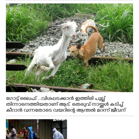
ഗോട്ട് ലൈഫ് ...വിശപ്പടക്കാൻ ഇത്തിരി പുല്ല്
തിന്നാനെത്തിയതാണ് ആട്. തെരുവ് നായ്ക്കൾ കടിച്ച്
കീറാൻ വന്നതോടെ വയറിന്റെ ആന്തൽ മറന്ന് ജീവന്
വേണ്ടിയായി ഓട്ടം. എറണാകുളം വാത്തുരുത്തിയിൽ
നിന്നുള്ള കാഴ്ച