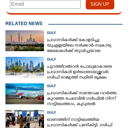
RELATED NEWS
GULF
പ്രവാസികൾക്ക് കോളടിച്ചു:
യുഎഇയിലെ സർക്കാർ-സ്വകാര്യ
മേഖലകൾക്ക് തുടർച്ചയായ
മൂന്നുദിവസം അവധി
GULF
പുറത്തിറങ്ങാൻ പോലുമാകാതെ
പ്രവാസികൾ ഉൾപ്പെടെയുള്ളവർ;
ഗൾഫ് രാജ്യത്ത് സ്ഥിതി രൂക്ഷം
GULF
പ്രവാസികൾക്ക് സന്തോഷ വാർത്ത;
കുറഞ്ഞ ചെലവിൽ ഗൾഫിൽ നിന്ന്
നാട്ടിലെത്താം,​ കൂടുതൽ
സർവീസുകളുമായി എയർഇന്ത്യ
GULF
എക്സ്പ്രസ്
ഓണത്തിന് നാട്ടിലെത്തിയ
പ്രവാസികൾക്ക് പണികിട്ടി; ഗൾഫ്