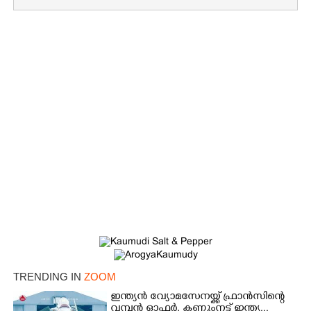
TRENDING IN
ZOOM
×
Share this link
ഇന്ത്യൻ വ്യോമസേനയ്ക്ക് ഫ്രാൻസിന്റെ
വമ്പൻ ഓഫർ, കണ്ണുംനട്ട് ഇന്ത്യ...