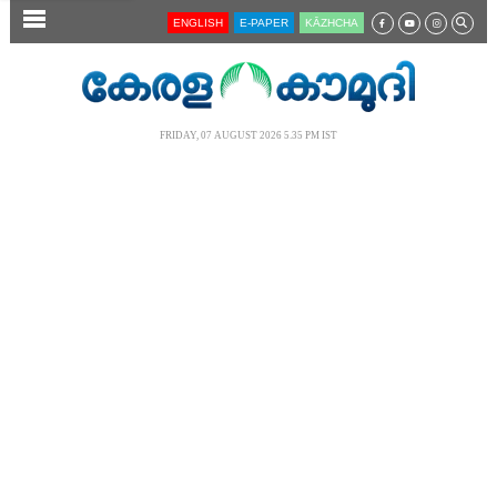
SECTIONS
ENGLISH
E-PAPER
KĀZHCHA
HOME
LATEST
FRIDAY, 07 AUGUST 2026 5.35 PM IST
AUDIO
NOTIFIED NEWS
POLL
KERALA
LOCAL
NEWS 360
CASE DIARY