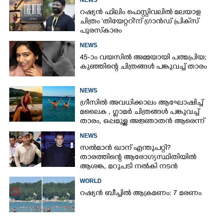
NEWS
റഷ്യൻ ഫിലിം ഫെസ്റ്റിവലിൽ മലയാള
ചിത്രം 'തിയേറ്ററി'ന് ഗ്രാൻഡ് പ്രിക്‌സ്
പുരസ്‌കാരം
NEWS
45-ാം വയസിൽ അമ്മയായി പത്മപ്രിയ;
കുഞ്ഞിന്റെ ചിത്രങ്ങൾ പങ്കുവച്ച് താരം
NEWS
ഗ്രീസിൽ അവധിക്കാലം ആഘോഷിച്ച്
മലൈക ,​ ഗ്ലാമർ ചിത്രങ്ങൾ പങ്കുവച്ച്
താരം,​ ഒപ്പമുള്ള അജ്ഞാതൻ ആരെന്ന്
ആരാധകർ
NEWS
സൽമാൻ ഖാന് എന്തുപറ്റി?
താരത്തിന്റെ ആരോഗ്യസ്ഥിതിയിൽ
ആശങ്ക, മറുപടി നൽകി നടൻ
WORLD
റഷ്യൻ ബീച്ചിൽ ആക്രമണം: 7 മരണം