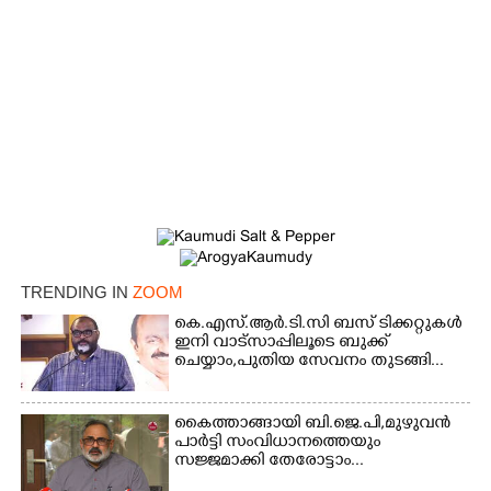
TRENDING IN
ZOOM
×
Share this link
കെ.എസ്.ആർ.ടി.സി ബസ് ടിക്കറ്റുകൾ
ഇനി വാട്സാപ്പിലൂടെ ബുക്ക്
ചെയ്യാം,പുതിയ സേവനം തുടങ്ങി...
കൈത്താങ്ങായി ബി.ജെ.പി,മുഴുവൻ
പാർട്ടി സംവിധാനത്തെയും
സജ്ജമാക്കി തേരോട്ടാം...
Copy Link