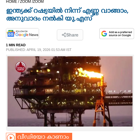
HOME /
ZOOM /
ZOOM
CINEMA
ഇന്ത്യക്ക് റഷ്യയിൽ നിന്ന് എണ്ണ വാങ്ങാം,
അനുവാദം നൽകി യു.എസ്
OPINION
Share
PHOTOS
1 MIN READ
PUBLISHED: APRIL 19, 2026 01:53 AM IST
LIFESTYLE
SPIRITUAL
INFO+
ART
ASTRO
വീഡിയോ കാണാം