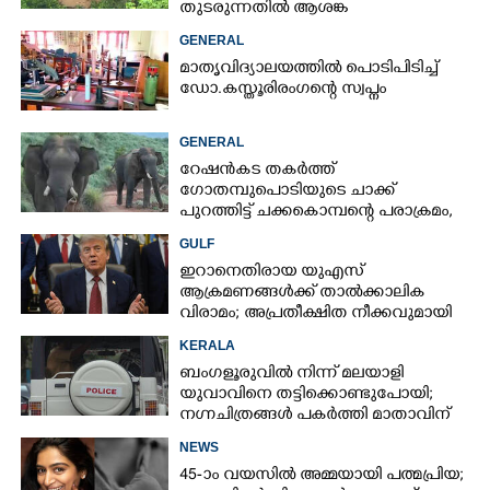
തുടരുന്നതിൽ ആശങ്ക
GENERAL
മാതൃവിദ്യാലയത്തിൽ പൊടിപിടിച്ച്
ഡോ.കസ്തൂരിരംഗന്റെ സ്വപ്നം
GENERAL
റേഷൻകട തകർത്ത്
ഗോതമ്പുപൊടിയുടെ ചാക്ക്
പുറത്തിട്ട് ചക്കകൊമ്പന്റെ പരാക്രമം,
കാട്ടാനയെ തുരത്തി ആളുകൾ
GULF
ഇറാനെതിരായ യുഎസ്
ആക്രമണങ്ങൾക്ക് താൽക്കാലിക
വിരാമം; അപ്രതീക്ഷിത നീക്കവുമായി
ട്രംപ്
KERALA
ബംഗളൂരുവിൽ നിന്ന് മലയാളി
യുവാവിനെ തട്ടിക്കൊണ്ടുപോയി;
നഗ്നചിത്രങ്ങൾ പകർത്തി മാതാവിന്
അയച്ചു
NEWS
45-ാം വയസിൽ അമ്മയായി പത്മപ്രിയ;