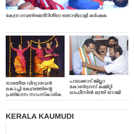
കേന്ദ്ര ഗവൺമെൻ്റിൻ്റെ തൊഴിലാളി കർഷക
പാലക്കാട് ജില്ലാ
ഭാരതീയ വിദ്യാഭവൻ
കോൺഗ്രസ് കമ്മിറ്റി
കൊച്ചി കേന്ദ്രത്തിന്റെ
ഓഫീസിൽ മന്ത്രി റോജി
പ്രതിമാസ സാംസ്കാരിക
എം ജോണിന്
പരിപാടിയുടെ ഭാഗമായി
ടി.ഡി റോഡിലെ ഭാരതീയ
വിദ്യാഭവൻ സർദാർ
KERALA KAUMUDI
പട്ടേൽ സഭാഗൃഹത്തിൽ
എം. അക്ഷതയുടെ
നേതൃത്വത്തിൽ