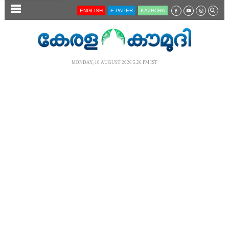
SECTIONS
ENGLISH
E-PAPER
KĀZHCHA
HOME
LATEST
MONDAY, 10 AUGUST 2026 5.26 PM IST
AUDIO
NOTIFIED NEWS
POLL
KERALA
LOCAL
NEWS 360
CASE DIARY