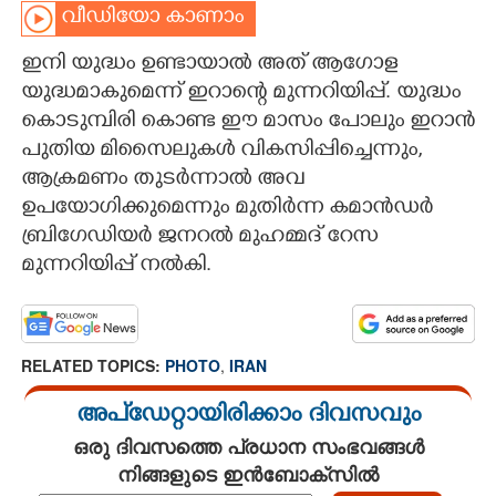
വീഡിയോ കാണാം
CARTOONS
ഇനി യുദ്ധം ഉണ്ടായാൽ അത് ആഗോള
യുദ്ധമാകുമെന്ന് ഇറാന്റെ മുന്നറിയിപ്പ്. യുദ്ധം
LITERATURE
കൊടുമ്പിരി കൊണ്ട ഈ മാസം പോലും ഇറാന്‍
പുതിയ മിസൈലുകൾ വികസിപ്പിച്ചെന്നും,
ZOOM
ആക്രമണം തുടർന്നാൽ അവ
ഉപയോഗിക്കുമെന്നും മുതിർന്ന കമാൻഡർ
CONTACT US
ബ്രിഗേഡിയർ ജനറൽ മുഹമ്മദ് റേസ
മുന്നറിയിപ്പ് നൽകി.
RELATED TOPICS:
PHOTO
,
IRAN
അപ്ഡേറ്റായിരിക്കാം ദിവസവും
ഒരു ദിവസത്തെ പ്രധാന സംഭവങ്ങൾ
നിങ്ങളുടെ ഇൻബോക്സിൽ