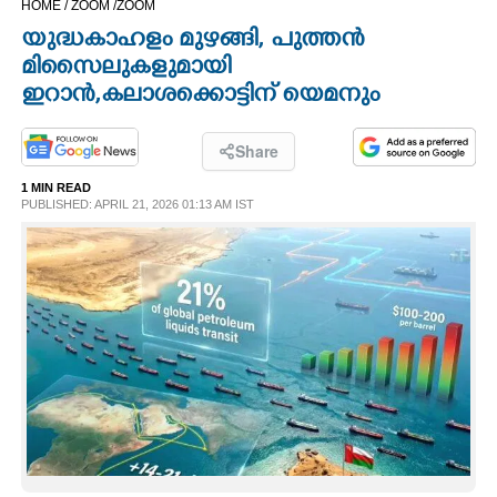
HOME /
ZOOM /
ZOOM
CINEMA
യുദ്ധകാഹളം മുഴങ്ങി, പുത്തന്‍
മിസൈലുകളുമായി
OPINION
ഇറാന്‍,കലാശക്കൊട്ടിന് യെമനും
PHOTOS
Share
1 MIN READ
PUBLISHED: APRIL 21, 2026 01:13 AM IST
LIFESTYLE
SPIRITUAL
INFO+
ART
ASTRO