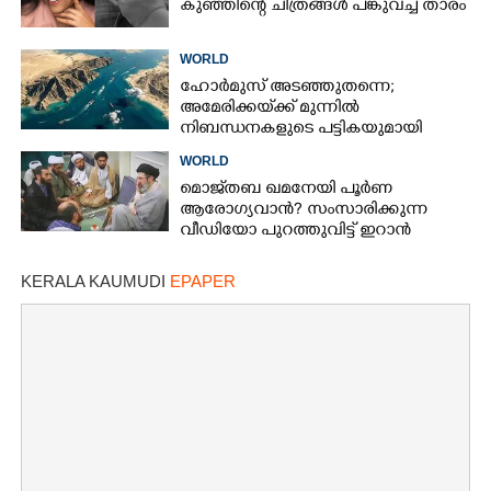
കുഞ്ഞിന്റെ ചിത്രങ്ങൾ പങ്കുവച്ച് താരം
WORLD
ഹോർമുസ് അടഞ്ഞുതന്നെ;
അമേരിക്കയ്‌ക്ക് മുന്നിൽ
നിബന്ധനകളുടെ പട്ടികയുമായി
ഇറാൻ
WORLD
മൊജ്‌തബ ഖമനേയി പൂർണ
ആരോഗ്യവാൻ? സംസാരിക്കുന്ന
വീഡിയോ പുറത്തുവിട്ട് ഇറാൻ
വാർത്താ ഏജൻസി
KERALA KAUMUDI
EPAPER