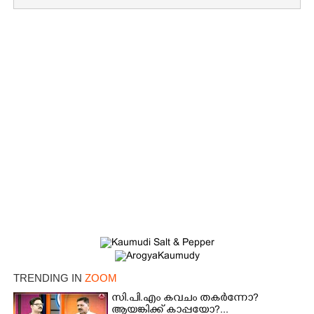
×
Share this link
TRENDING IN
ZOOM
Copy Link
സി.പി.എം കവചം തകർന്നോ?
ആയങ്കിക്ക് കാപ്പയോ?...