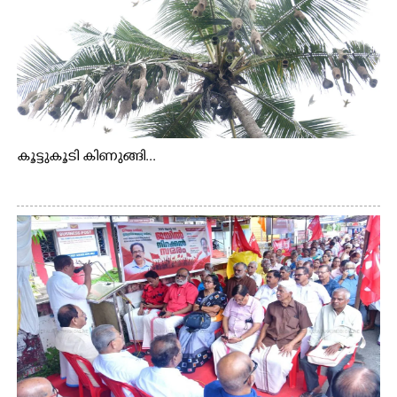
കൂട്ടുകൂടി കിണുങ്ങി...