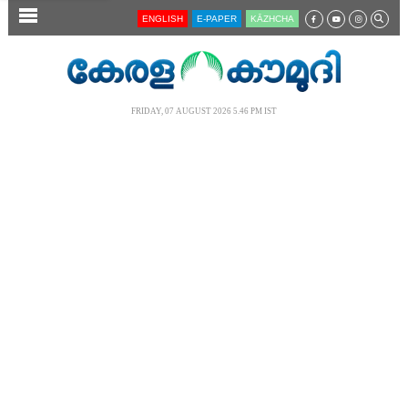
SECTIONS
ENGLISH
E-PAPER
KĀZHCHA
HOME
LATEST
FRIDAY, 07 AUGUST 2026 5.46 PM IST
AUDIO
NOTIFIED NEWS
POLL
KERALA
LOCAL
NEWS 360
CASE DIARY