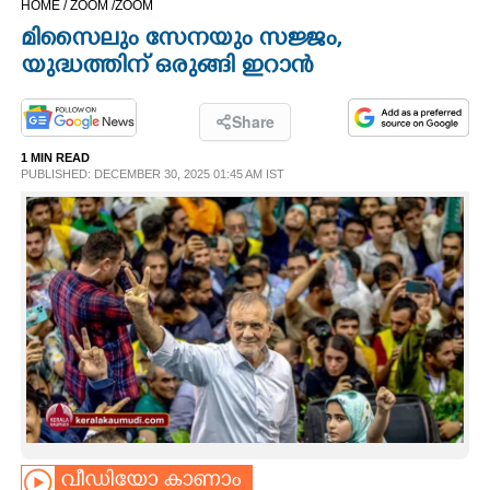
HOME /
ZOOM /
ZOOM
CINEMA
മിസൈലും സേനയും സജ്ജം,
യുദ്ധത്തിന് ഒരുങ്ങി ഇറാൻ
OPINION
Share
PHOTOS
1 MIN READ
PUBLISHED: DECEMBER 30, 2025 01:45 AM IST
LIFESTYLE
SPIRITUAL
INFO+
ART
ASTRO
വീഡിയോ കാണാം