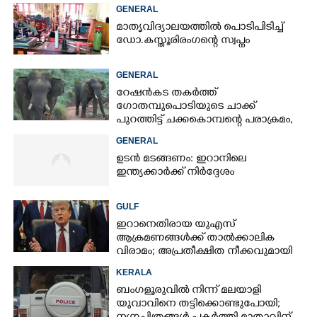
GENERAL
മാതൃവിദ്യാലയത്തിൽ പൊടിപിടിച്ച്
ഡോ.കസ്തൂരിരംഗന്റെ സ്വപ്നം
GENERAL
റേഷൻകട തകർത്ത്
ഗോതമ്പുപൊടിയുടെ ചാക്ക്
പുറത്തിട്ട് ചക്കകൊമ്പന്റെ പരാക്രമം,
കാട്ടാനയെ തുരത്തി ആളുകൾ
GENERAL
ഉടൻ മടങ്ങണം: ഇറാനിലെ
ഇന്ത്യക്കാർക്ക് നിർദ്ദേശം
GULF
ഇറാനെതിരായ യുഎസ്
ആക്രമണങ്ങൾക്ക് താൽക്കാലിക
വിരാമം; അപ്രതീക്ഷിത നീക്കവുമായി
ട്രംപ്
KERALA
ബംഗളൂരുവിൽ നിന്ന് മലയാളി
യുവാവിനെ തട്ടിക്കൊണ്ടുപോയി;