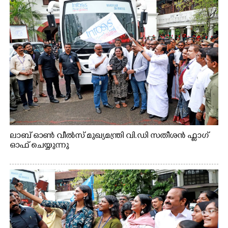
ലാബ് ഓൺ വീൽസ് മുഖ്യമന്ത്രി വി.ഡി സതീശൻ ഫ്ലാഗ്
ഓഫ് ചെയ്യുന്നു