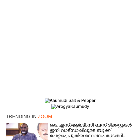
×
Share this link
TRENDING IN
ZOOM
കെ.എസ്.ആർ.ടി.സി ബസ് ടിക്കറ്റുകൾ
ഇനി വാട്സാപ്പിലൂടെ ബുക്ക്
Copy Link
ചെയ്യാം,പുതിയ സേവനം തുടങ്ങി...