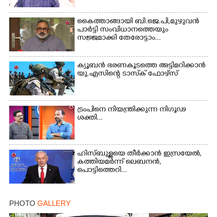
കൈത്താങ്ങായി ബി.ജെ.പി,മുഴുവൻ
പാർട്ടി സംവിധാനത്തെയും
സജ്ജമാക്കി തേരോട്ടാം...
ക്യൂബൻ ഭരണകൂടത്തെ അട്ടിമറിക്കാൻ
യു.എസിന്റെ ടാസ്‌ക് ഫോഴ്സ്
ട്രംപിനെ നിയന്ത്രിക്കുന്ന നിഗൂഢ
ശക്തി...
ഹിസ്ബുള്ളയെ തീർക്കാൻ ഇസ്രയേൽ,
കത്തിയമർന്ന് ലെബനൻ,
പൊട്ടിത്തെറി...
PHOTO
GALLERY