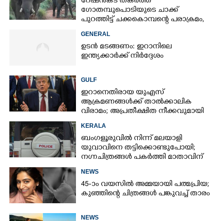
റേഷൻകട തകർത്ത്
ഗോതമ്പുപൊടിയുടെ ചാക്ക്
പുറത്തിട്ട് ചക്കകൊമ്പന്റെ പരാക്രമം,
കാട്ടാനയെ തുരത്തി ആളുകൾ
GENERAL
ഉടൻ മടങ്ങണം: ഇറാനിലെ
ഇന്ത്യക്കാർക്ക് നിർദ്ദേശം
GULF
ഇറാനെതിരായ യുഎസ്
ആക്രമണങ്ങൾക്ക് താൽക്കാലിക
വിരാമം; അപ്രതീക്ഷിത നീക്കവുമായി
ട്രംപ്
KERALA
ബംഗളൂരുവിൽ നിന്ന് മലയാളി
യുവാവിനെ തട്ടിക്കൊണ്ടുപോയി;
നഗ്നചിത്രങ്ങൾ പകർത്തി മാതാവിന്
അയച്ചു
NEWS
45-ാം വയസിൽ അമ്മയായി പത്മപ്രിയ;
കുഞ്ഞിന്റെ ചിത്രങ്ങൾ പങ്കുവച്ച് താരം
NEWS