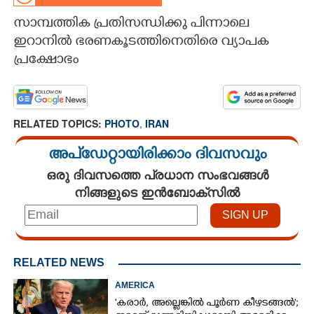
സാമ്പത്തിക പ്രതിസന്ധിക്കു പിന്നാലെ
CARTOONS
ഇറാനിൽ ഭരണകൂടത്തിനെതിരെ വ്യാപക
പ്രക്ഷോഭം
LITERATURE
ZOOM
RELATED TOPICS:
PHOTO
,
IRAN
CONTACT US
അപ്ഡേറ്റായിരിക്കാം ദിവസവും
ഒരു ദിവസത്തെ പ്രധാന സംഭവങ്ങൾ
നിങ്ങളുടെ ഇൻബോക്സിൽ
RELATED NEWS
AMERICA
'കരാർ, അല്ലെങ്കിൽ പൂർണ കീഴടങ്ങൽ';