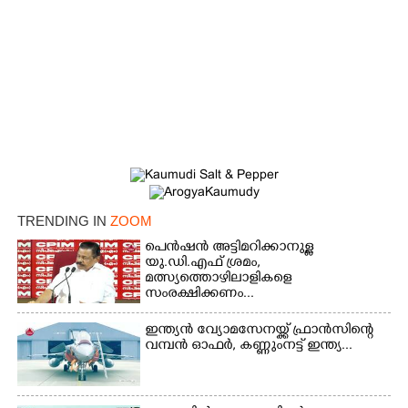
×
TRENDING IN
ZOOM
Share this link
പെൻഷൻ അട്ടിമറിക്കാനുള്ള
യു.ഡി.എഫ് ശ്രമം,
മത്സ്യത്തൊഴിലാളികളെ
സംരക്ഷിക്കണം...
ഇന്ത്യൻ വ്യോമസേനയ്ക്ക് ഫ്രാൻസിന്റെ
Copy Link
വമ്പൻ ഓഫർ, കണ്ണുംനട്ട് ഇന്ത്യ...