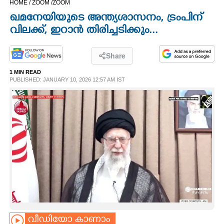
HOME /
ZOOM /
ZOOM
CINEMA
ഖമനേയിയുടെ അന്ത്യശാസനം, ട്രംപിന്
വിലക്ക്, ഇറാൻ തിരിച്ചടിക്കും...
OPINION
Share
PHOTOS
1 MIN READ
PUBLISHED: JANUARY 10, 2026 12:57 AM IST
LIFESTYLE
SPIRITUAL
INFO+
ART
ASTRO
വീഡിയോ കാണാം