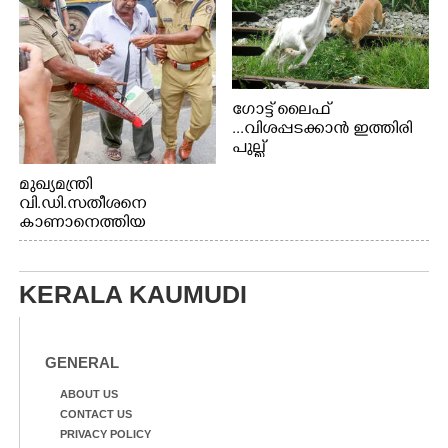
ഗോട്ട് ലൈഫ്
...വിശപ്പടക്കാൻ ഇത്തിരി
പുല്ല്
തിന്നാനെത്തിയതാണ്
മുഖ്യമന്ത്രി
ആട്. തെരുവ് നായ്ക്കൾ
വി.ഡി.സതീശനെ
കടിച്ച് കീറാൻ വന്നതോടെ
കാണാനെത്തിയ
വയറിന്റെ ആന്തൽ മറന്ന്
മോഹനൻ നായർ
ജീവന് വേണ്ടിയായി ഓട്ടം.
എറണാകുളം
വാത്തുരുത്തിയിൽ
KERALA KAUMUDI
നിന്നുള്ള കാഴ്ച
GENERAL
ABOUT US
CONTACT US
PRIVACY POLICY