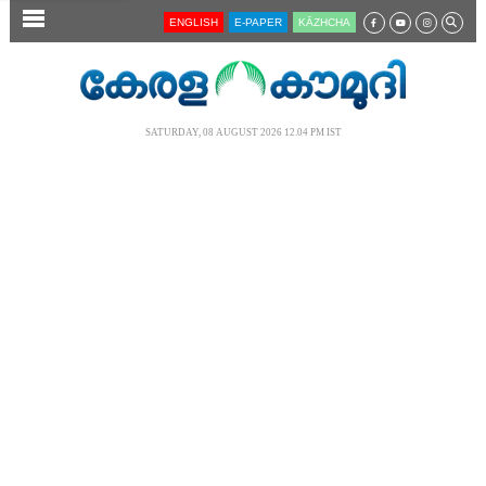
SECTIONS
ENGLISH
E-PAPER
KĀZHCHA
HOME
LATEST
SATURDAY, 08 AUGUST 2026 12.04 PM IST
AUDIO
NOTIFIED NEWS
POLL
KERALA
LOCAL
NEWS 360
CASE DIARY