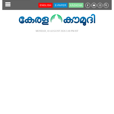
SECTIONS
ENGLISH
E-PAPER
KĀZHCHA
HOME
LATEST
MONDAY, 10 AUGUST 2026 3.40 PM IST
AUDIO
NOTIFIED NEWS
POLL
KERALA
LOCAL
NEWS 360
CASE DIARY