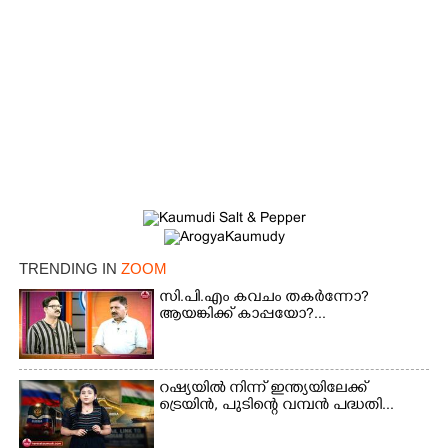
×
Share this link
TRENDING IN
ZOOM
സി.പി.എം കവചം തകർന്നോ?
ആയങ്കിക്ക് കാപ്പയോ?...
Copy Link
റഷ്യയിൽ നിന്ന് ഇന്ത്യയിലേക്ക്
ട്രെയിൻ, പുടിന്റെ വമ്പൻ പദ്ധതി...