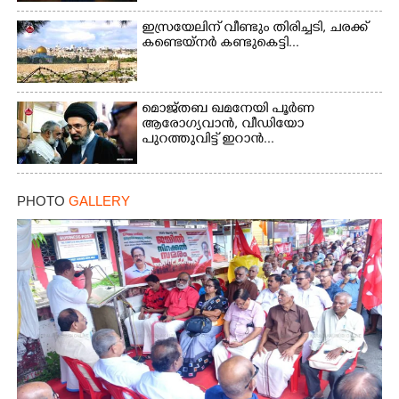
ഇസ്രയേലിന് വീണ്ടും തിരിച്ചടി, ചരക്ക്
കണ്ടെയ്നർ കണ്ടുകെട്ടി...
മൊജ്തബ ഖമനേയി പൂർണ
ആരോഗ്യവാൻ, വീഡിയോ
പുറത്തുവിട്ട് ഇറാൻ...
PHOTO
GALLERY