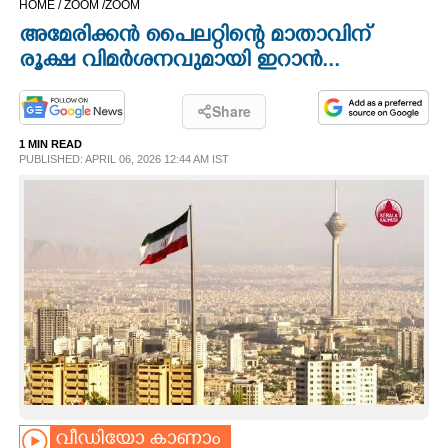
HOME /
ZOOM /
ZOOM
CINEMA
അമേരിക്കൻ പൈലറ്റിന്റെ മാതാവിന്
രൂക്ഷ വിമർശനവുമായി ഇറാൻ...
OPINION
Share
PHOTOS
1 MIN READ
PUBLISHED: APRIL 06, 2026 12:44 AM IST
LIFESTYLE
SPIRITUAL
INFO+
ART
ASTRO
വീഡിയോ കാണാം