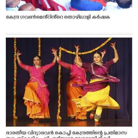
കേന്ദ്ര ഗവൺമെൻ്റിൻ്റെ തൊഴിലാളി കർഷക
ഭാരതീയ വിദ്യാഭവൻ കൊച്ചി കേന്ദ്രത്തിന്റെ പ്രതിമാസ