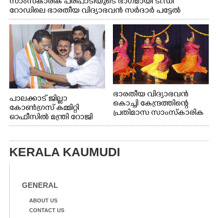
സാംസ്കാരിക പരിപാടിയുടെ ഭാഗമായി ടി.ഡി
റോഡിലെ ഭാരതീയ വിദ്യാഭവൻ സർദാർ പട്ടേൽ
സഭാഗൃഹത്തിൽ എം. അക്ഷതയുടെ നേതൃത്വത്തിൽ
അവതരിപ്പിച്ച ലയ നമൻ കഥക് നൃത്തത്തിൽ നിന്ന്
ഭാരതീയ വിദ്യാഭവൻ
പാലക്കാട് ജില്ലാ
കൊച്ചി കേന്ദ്രത്തിന്റെ
കോൺഗ്രസ് കമ്മിറ്റി
പ്രതിമാസ സാംസ്കാരിക
ഓഫീസിൽ മന്ത്രി റോജി
പരിപാടിയുടെ ഭാഗമായി
എം ജോണിന്
ടി.ഡി റോഡിലെ ഭാരതീയ
വിദ്യാഭവൻ സർദാർ
KERALA KAUMUDI
പട്ടേൽ സഭാഗൃഹത്തിൽ
എം. അക്ഷതയുടെ
നേതൃത്വത്തിൽ
അവതരിപ്പിച്ച ലയ നമൻ
GENERAL
കഥക് നൃത്തത്തിൽ നിന്ന്
ABOUT US
CONTACT US