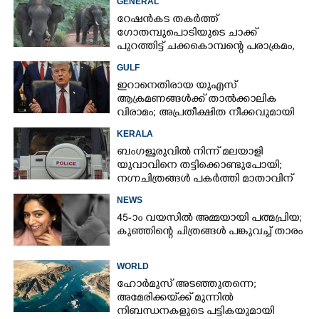
GENERAL
റേഷൻകട തകർത്ത്
ഗോതമ്പുപൊടിയുടെ ചാക്ക്
പുറത്തിട്ട് ചക്കകൊമ്പന്റെ പരാക്രമം,
കാട്ടാനയെ തുരത്തി ആളുകൾ
GULF
ഇറാനെതിരായ യുഎസ്
ആക്രമണങ്ങൾക്ക് താൽക്കാലിക
വിരാമം; അപ്രതീക്ഷിത നീക്കവുമായി
ട്രംപ്
KERALA
ബംഗളൂരുവിൽ നിന്ന് മലയാളി
യുവാവിനെ തട്ടിക്കൊണ്ടുപോയി;
നഗ്നചിത്രങ്ങൾ പകർത്തി മാതാവിന്
അയച്ചു
NEWS
45-ാം വയസിൽ അമ്മയായി പത്മപ്രിയ;
കുഞ്ഞിന്റെ ചിത്രങ്ങൾ പങ്കുവച്ച് താരം
WORLD
ഹോർമുസ് അടഞ്ഞുതന്നെ;
അമേരിക്കയ്‌ക്ക് മുന്നിൽ
നിബന്ധനകളുടെ പട്ടികയുമായി