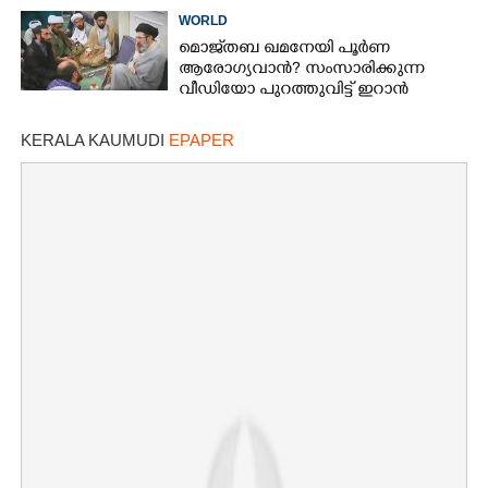
ഇറാൻ
WORLD
മൊജ്‌തബ ഖമനേയി പൂർണ
ആരോഗ്യവാൻ? സംസാരിക്കുന്ന
വീഡിയോ പുറത്തുവിട്ട് ഇറാൻ
വാർത്താ ഏജൻസി
KERALA KAUMUDI
EPAPER