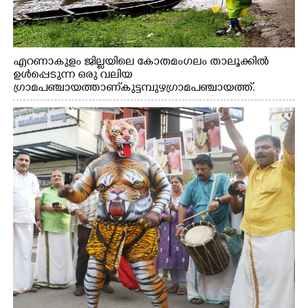
എറണാകുളം ജില്ലയിലെ കോതമംഗലം താലൂക്കിൽ
ഉൾപ്പെടുന്ന ഒരു വലിയ
ഗ്രാമപഞ്ചായത്താണ് കുട്ടമ്പുഴ ഗ്രാമ പഞ്ചായത്ത്.
ആദിവാസി ഊരുകളായ വെള്ളാരംകുത്ത്, കത്തിപ്പാറ,
ഉറിയംപെട്ടി, തേക്കല്ല്, വെട്ടിക്കല്ല്, മഞ്ചപ്പാറ എന്നീ ആറു
സ്ഥലങ്ങളിലേക്കുള്ള പ്രധാന സഞ്ചാര മാർഗമാണ് ഈ
കാണുന്ന കടത്ത് വള്ളം