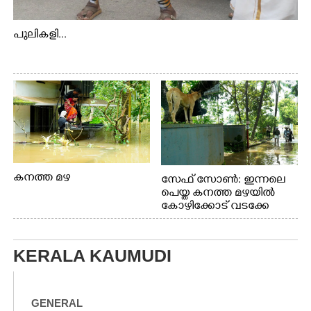
പുലികളി...
കനത്ത മഴ
സേഫ് സോൺ: ഇന്നലെ
പെയ്ത കനത്ത മഴയിൽ
കോഴിക്കോട് വടക്കേ
വയലിൽ വെള്ളം
കയറിയതിനെ തുടർന്ന്
വീട്ടുസാധനങ്ങളുമായി
KERALA KAUMUDI
വെള്ളത്തിലൂടെ
നടന്നുവരുന്നവരെ
മതിലിനു മുകളിൽ നോക്കി
നിൽക്കുന്ന
GENERAL