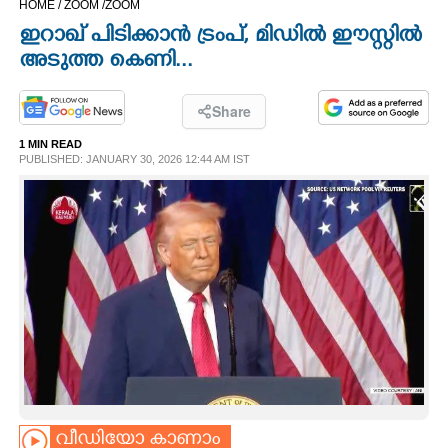
HOME /
ZOOM /
ZOOM
CINEMA
ഇറാഖ് പിടിക്കാൻ ട്രംപ്, മിഡിൽ ഈസ്റ്റിൽ
അടുത്ത കെണി...
OPINION
Share
PHOTOS
1 MIN READ
PUBLISHED: JANUARY 30, 2026 12:44 AM IST
LIFESTYLE
SPIRITUAL
INFO+
ART
ASTRO
വീഡിയോ കാണാം