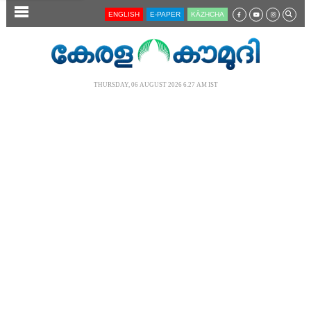
SECTIONS
ENGLISH
E-PAPER
KĀZHCHA
HOME
LATEST
THURSDAY, 06 AUGUST 2026 6.27 AM IST
AUDIO
NOTIFIED NEWS
POLL
KERALA
LOCAL
NEWS 360
CASE DIARY