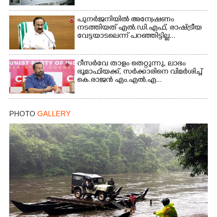
പുനർജനിയിൽ അന്വേഷണം
×
Share this link
നടത്തിയത് എൽ.ഡി.എഫ്, രാഷ്ട്രീയ
വേട്ടയാടലെന്ന് പറഞ്ഞിട്ടില്ല...
റീസർവേ താളം തെറ്റുന്നു, ലാഭം
ഭൂമാഫിയക്ക്, സർക്കാരിനെ വിമർശിച്ച്
കെ.രാജൻ എം.എൽ.എ...
Copy Link
PHOTO
GALLERY