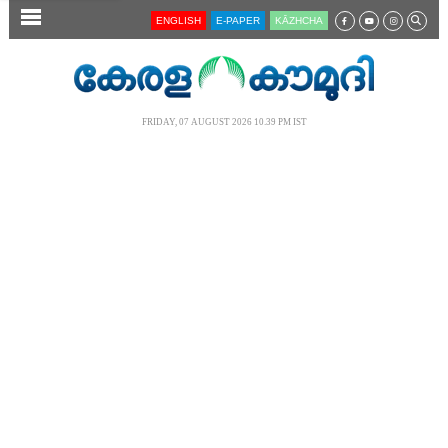
SECTIONS
ENGLISH
E-PAPER
KĀZHCHA
HOME
LATEST
FRIDAY, 07 AUGUST 2026 10.39 PM IST
AUDIO
NOTIFIED NEWS
POLL
KERALA
LOCAL
NEWS 360
CASE DIARY