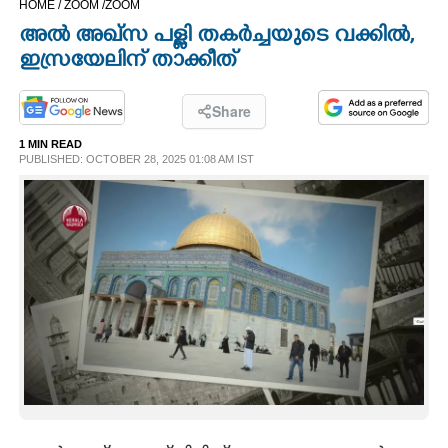
HOME /
ZOOM /
ZOOM
CINEMA
അൽ അഖ്സ പള്ളി തകർച്ചയുടെ വക്കിൽ,
ഇസ്രയേലിന് താക്കീത്
OPINION
Share
PHOTOS
1 MIN READ
PUBLISHED: OCTOBER 28, 2025 01:08 AM IST
LIFESTYLE
SPIRITUAL
INFO+
ART
ASTRO