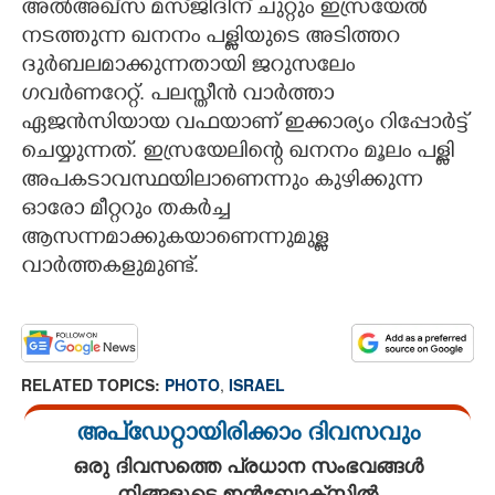
അൽഅഖ്സ മസ്ജിദിന് ചുറ്റും ഇസ്രയേൽ
നടത്തുന്ന ഖനനം പള്ളിയുടെ അടിത്തറ
CARTOONS
ദുർബലമാക്കുന്നതായി ജറുസലേം
ഗവർണറേറ്റ്. പലസ്തീൻ വാർത്താ
LITERATURE
ഏജൻസിയായ വഫയാണ് ഇക്കാര്യം റിപ്പോർട്ട്
ചെയ്യുന്നത്. ഇസ്രയേലിന്റെ ഖനനം മൂലം പള്ളി
ZOOM
അപകടാവസ്ഥയിലാണെന്നും കുഴിക്കുന്ന
ഓരോ മീറ്ററും തകർച്ച
CONTACT US
ആസന്നമാക്കുകയാണെന്നുമുള്ള
വാർത്തകളുമുണ്ട്.
RELATED TOPICS:
PHOTO
,
ISRAEL
അപ്ഡേറ്റായിരിക്കാം ദിവസവും
ഒരു ദിവസത്തെ പ്രധാന സംഭവങ്ങൾ
നിങ്ങളുടെ ഇൻബോക്സിൽ