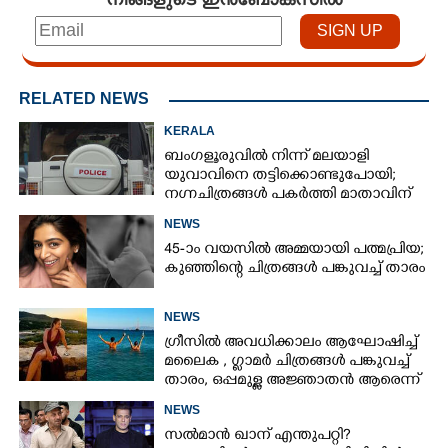
RELATED NEWS
KERALA
ബംഗളൂരുവിൽ നിന്ന് മലയാളി
യുവാവിനെ തട്ടിക്കൊണ്ടുപോയി;
നഗ്നചിത്രങ്ങൾ പകർത്തി മാതാവിന്
അയച്ചു
NEWS
45-ാം വയസിൽ അമ്മയായി പത്മപ്രിയ;
കുഞ്ഞിന്റെ ചിത്രങ്ങൾ പങ്കുവച്ച് താരം
NEWS
ഗ്രീസിൽ അവധിക്കാലം ആഘോഷിച്ച്
മലൈക ,​ ഗ്ലാമർ ചിത്രങ്ങൾ പങ്കുവച്ച്
താരം,​ ഒപ്പമുള്ള അജ്ഞാതൻ ആരെന്ന്
ആരാധകർ
NEWS
സൽമാൻ ഖാന് എന്തുപറ്റി?