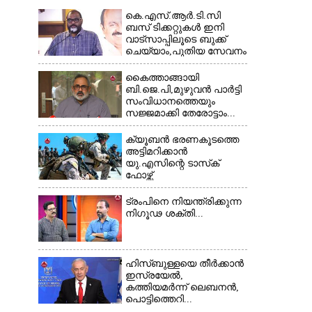
കെ.എസ്.ആർ.ടി.സി
ബസ് ടിക്കറ്റുകൾ ഇനി
വാട്സാപ്പിലൂടെ ബുക്ക്
ചെയ്യാം,പുതിയ സേവനം
×
തുടങ്ങി...
കൈത്താങ്ങായി
ബി.ജെ.പി,മുഴുവൻ പാർട്ടി
സംവിധാനത്തെയും
സജ്ജമാക്കി തേരോട്ടാം...
ക്യൂബൻ ഭരണകൂടത്തെ
അട്ടിമറിക്കാൻ
യു.എസിന്റെ ടാസ്‌ക്
ഫോഴ്സ്
ട്രംപിനെ നിയന്ത്രിക്കുന്ന
നിഗൂഢ ശക്തി...
ഹിസ്ബുള്ളയെ തീർക്കാൻ
ഇസ്രയേൽ,
കത്തിയമർന്ന് ലെബനൻ,
പൊട്ടിത്തെറി...