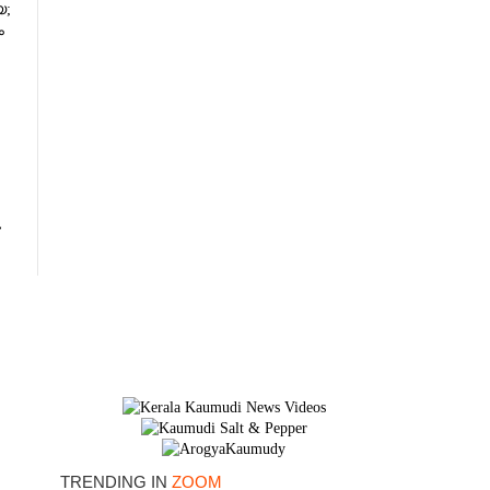
യ;
ം
TRENDING IN
ZOOM