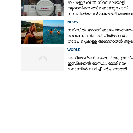
ബംഗളൂരുവിൽ നിന്ന് മലയാളി
യുവാവിനെ തട്ടിക്കൊണ്ടുപോയി;
നഗ്നചിത്രങ്ങൾ പകർത്തി മാതാവി
അയച്ചു
NEWS
ഗ്രീസിൽ അവധിക്കാലം ആഘോഷിച
മലൈക ,​ ഗ്ലാമർ ചിത്രങ്ങൾ പങ്കു
താരം,​ ഒപ്പമുള്ള അജ്ഞാതൻ ആരെ
ആരാധകർ
WORLD
പശ്ചിമേഷ്യൻ സംഘർഷം,​ ഇന്ത്
ഇസ്രയേൽ ബന്ധം; മോദിയെ
ഫോണിൽ വിളിച്ച് ചർച്ച നടത്തി
നെതന്യാഹു