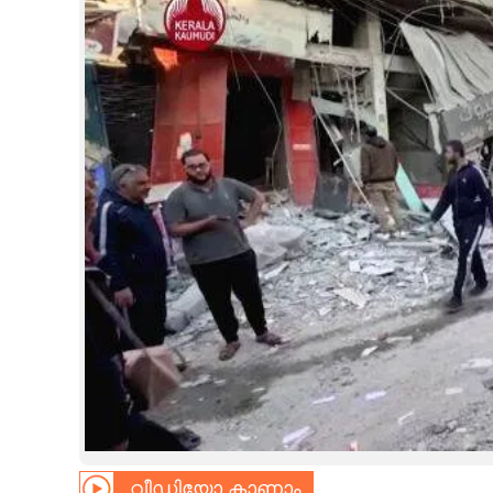
CINEMA
OPINION
PHOTOS
LIFESTYLE
SPIRITUAL
INFO+
ART
ASTRO
വീഡിയോ കാണാം