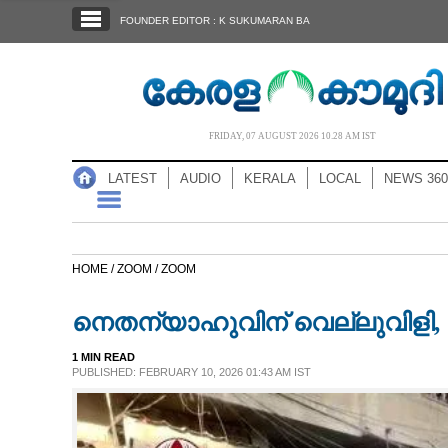
SECTIONS
FOUNDER EDITOR : K SUKUMARAN BA
HOME
LATEST
AUDIO
FRIDAY, 07 AUGUST 2026 10.28 AM IST
NOTIFIED NEWS
LATEST
AUDIO
KERALA
LOCAL
NEWS 360
POLL
KERALA
HOME /
ZOOM /
ZOOM
LOCAL
നെതന്യാഹുവിന് വെല്ലുവിളി, 
NEWS 360
1 MIN READ
PUBLISHED: FEBRUARY 10, 2026 01:43 AM IST
CASE DIARY