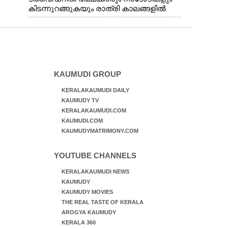
കിടന്നുറങ്ങുകയും രാത്രി കാലങ്ങളിൽ
മദ്യപിക്കുകയും പൊതുജനങ്ങൾക്കും
വാഹനത്തിൽ പോകുന്നവർക്കും ബുദ്ധിമുട്ട്
ഉണ്ടായ സാഹചര്യത്തിൽ അധികാരികൾ
കമ്പി കൊണ്ട് മറച്ച വേലി ചാടികടക്കുന്ന
നാടോടി സ്ത്രീ
KAUMUDI GROUP
KERALAKAUMUDI DAILY
KAUMUDY TV
KERALAKAUMUDI.COM
KAUMUDI.COM
KAUMUDYMATRIMONY.COM
YOUTUBE CHANNELS
KERALAKAUMUDI NEWS
KAUMUDY
KAUMUDY MOVIES
THE REAL TASTE OF KERALA
AROGYA KAUMUDY
KERALA 360