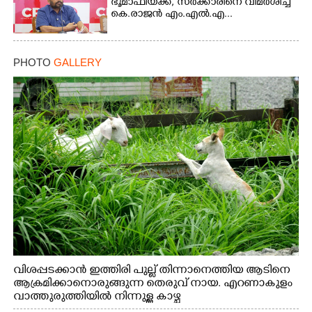
ഭൂമാഫിയക്ക്, സർക്കാരിനെ വിമർശിച്ച്
കെ.രാജൻ എം.എൽ.എ...
PHOTO
GALLERY
Copy Link
വിശപ്പടക്കാൻ ഇത്തിരി പുല്ല് തിന്നാനെത്തിയ ആടിനെ
ആക്രമിക്കാനൊരുങ്ങുന്ന തെരുവ് നായ. എറണാകുളം
വാത്തുരുത്തിയിൽ നിന്നുള്ള കാഴ്ച