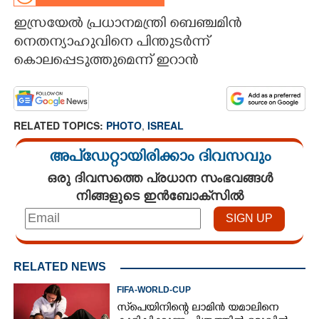
ഇസ്രയേൽ പ്രധാനമന്ത്രി ബെഞ്ചമിൻ
CARTOONS
നെതന്യാഹുവിനെ പിന്തുടർന്ന്
കൊലപ്പെടുത്തുമെന്ന് ഇറാൻ
LITERATURE
ZOOM
RELATED TOPICS:
PHOTO
,
ISREAL
CONTACT US
അപ്ഡേറ്റായിരിക്കാം ദിവസവും
ഒരു ദിവസത്തെ പ്രധാന സംഭവങ്ങൾ
നിങ്ങളുടെ ഇൻബോക്സിൽ
RELATED NEWS
FIFA-WORLD-CUP
സ്‌പെയിനിന്റെ ലാമിൻ യമാലിനെ