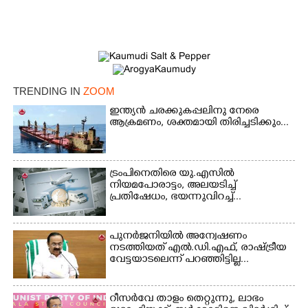
TRENDING IN
ZOOM
ഇന്ത്യൻ ചരക്കുകപ്പലിനു നേരെ
ആക്രമണം, ശക്തമായി തിരിച്ചടിക്കും...
ട്രംപിനെതിരെ യു.എസിൽ
നിയമപോരാട്ടം, അലയടിച്ച്
പ്രതിഷേധം, ഭയന്നുവിറച്ച്...
പുനർജനിയിൽ അന്വേഷണം
നടത്തിയത് എൽ.ഡി.എഫ്, രാഷ്ട്രീയ
വേട്ടയാടലെന്ന് പറഞ്ഞിട്ടില്ല...
×
Share this link
റീസർവേ താളം തെറ്റുന്നു, ലാഭം