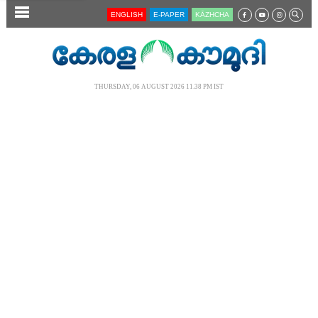
SECTIONS
ENGLISH
E-PAPER
KĀZHCHA
HOME
LATEST
THURSDAY, 06 AUGUST 2026 11.38 PM IST
AUDIO
NOTIFIED NEWS
POLL
KERALA
LOCAL
NEWS 360
CASE DIARY