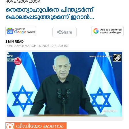
HOME /
ZOOM /
ZOOM
CINEMA
നെതന്യാഹുവിനെ പിന്തുടർന്ന്
കൊലപ്പെടുത്തുമെന്ന് ഇറാൻ...
OPINION
Share
PHOTOS
1 MIN READ
PUBLISHED: MARCH 16, 2026 12:21 AM IST
LIFESTYLE
SPIRITUAL
INFO+
ART
ASTRO
വീഡിയോ കാണാം