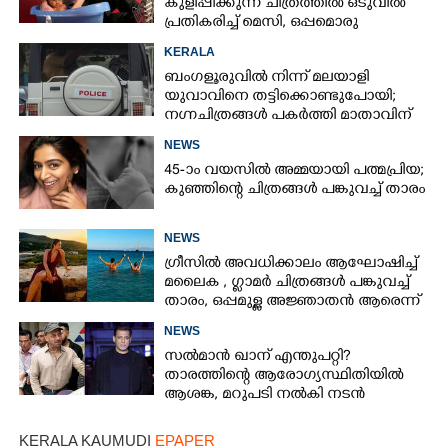
കുളിപ്പിക്കുന്ന ചിത്രത്തിൽ ഒടുവിൽ
പ്രതികരിച്ച് മെസി, ഒപ്പമൊരു
മുന്നറിയിപ്പും
KERALA
ബംഗളൂരുവിൽ നിന്ന് മലയാളി
യുവാവിനെ തട്ടിക്കൊണ്ടുപോയി;
നഗ്നചിത്രങ്ങൾ പകർത്തി മാതാവിന്
അയച്ചു
NEWS
45-ാം വയസിൽ അമ്മയായി പത്മപ്രിയ;
കുഞ്ഞിന്റെ ചിത്രങ്ങൾ പങ്കുവച്ച് താരം
NEWS
ഗ്രീസിൽ അവധിക്കാലം ആഘോഷിച്ച്
മലൈക ,​ ഗ്ലാമർ ചിത്രങ്ങൾ പങ്കുവച്ച്
താരം,​ ഒപ്പമുള്ള അജ്ഞാതൻ ആരെന്ന്
ആരാധകർ
NEWS
സൽമാൻ ഖാന് എന്തുപറ്റി?
താരത്തിന്റെ ആരോഗ്യസ്ഥിതിയിൽ
ആശങ്ക, മറുപടി നൽകി നടൻ
KERALA KAUMUDI
EPAPER