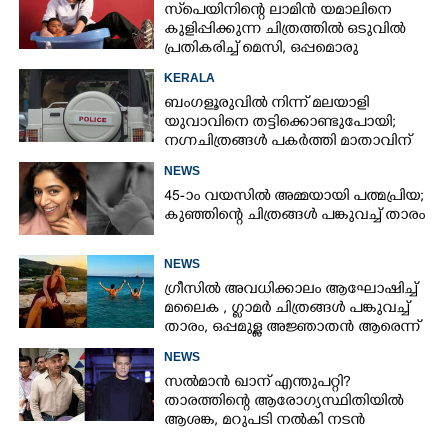
സ്‌പെയിനിന്റെ ലാമിൻ യമാലിനെ
കുളിപ്പിക്കുന്ന ചിത്രത്തിൽ ഒടുവിൽ
പ്രതികരിച്ച് മെസി, ഒപ്പമൊരു
മുന്നറിയിപ്പും
KERALA
ബംഗളൂരുവിൽ നിന്ന് മലയാളി
യുവാവിനെ തട്ടിക്കൊണ്ടുപോയി;
നഗ്നചിത്രങ്ങൾ പകർത്തി മാതാവിന്
അയച്ചു
NEWS
45-ാം വയസിൽ അമ്മയായി പത്മപ്രിയ;
കുഞ്ഞിന്റെ ചിത്രങ്ങൾ പങ്കുവച്ച് താരം
NEWS
ഗ്രീസിൽ അവധിക്കാലം ആഘോഷിച്ച്
മലൈക ,​ ഗ്ലാമർ ചിത്രങ്ങൾ പങ്കുവച്ച്
താരം,​ ഒപ്പമുള്ള അജ്ഞാതൻ ആരെന്ന്
ആരാധകർ
NEWS
സൽമാൻ ഖാന് എന്തുപറ്റി?
താരത്തിന്റെ ആരോഗ്യസ്ഥിതിയിൽ
ആശങ്ക, മറുപടി നൽകി നടൻ