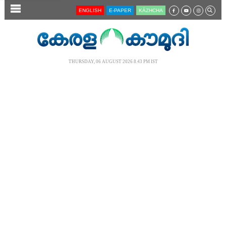
SECTIONS
ENGLISH
E-PAPER
KĀZHCHA
HOME
LATEST
THURSDAY, 06 AUGUST 2026 8.43 PM IST
AUDIO
NOTIFIED NEWS
POLL
KERALA
LOCAL
NEWS 360
CASE DIARY