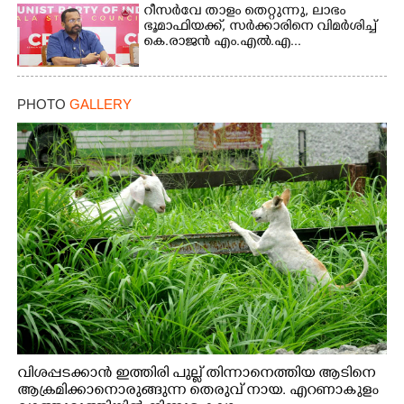
റീസർവേ താളം തെറ്റുന്നു, ലാഭം
ഭൂമാഫിയക്ക്, സർക്കാരിനെ വിമർശിച്ച്
കെ.രാജൻ എം.എൽ.എ...
Copy Link
PHOTO
GALLERY
വിശപ്പടക്കാൻ ഇത്തിരി പുല്ല് തിന്നാനെത്തിയ ആടിനെ
ആക്രമിക്കാനൊരുങ്ങുന്ന തെരുവ് നായ. എറണാകുളം