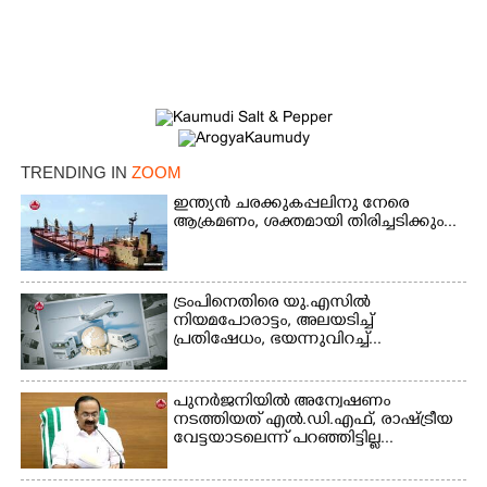
TRENDING IN
ZOOM
ഇന്ത്യൻ ചരക്കുകപ്പലിനു നേരെ
ആക്രമണം, ശക്തമായി തിരിച്ചടിക്കും...
ട്രംപിനെതിരെ യു.എസിൽ
നിയമപോരാട്ടം, അലയടിച്ച്
പ്രതിഷേധം, ഭയന്നുവിറച്ച്...
പുനർജനിയിൽ അന്വേഷണം
നടത്തിയത് എൽ.ഡി.എഫ്, രാഷ്ട്രീയ
വേട്ടയാടലെന്ന് പറഞ്ഞിട്ടില്ല...
×
Share this link