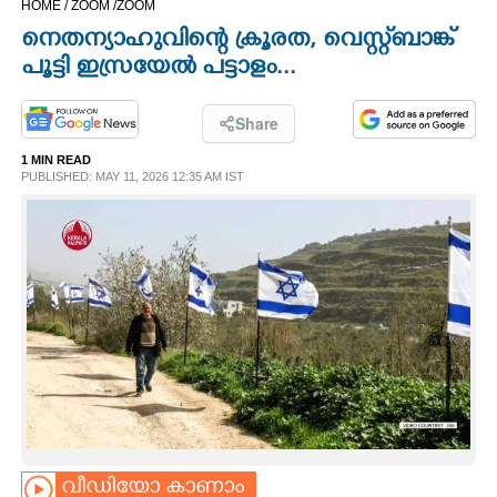
HOME /
ZOOM /
ZOOM
CINEMA
നെതന്യാഹുവിന്റെ ക്രൂരത, വെസ്റ്റ്ബാങ്ക്
പൂട്ടി ഇസ്രയേൽ പട്ടാളം...
OPINION
Share
PHOTOS
1 MIN READ
PUBLISHED: MAY 11, 2026 12:35 AM IST
LIFESTYLE
SPIRITUAL
INFO+
ART
ASTRO
വീഡിയോ കാണാം