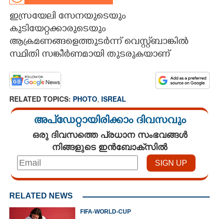
ഇസ്രയേലി സേനയുടെയും
CARTOONS
കുടിയേറ്റക്കാരുടെയും
ആക്രമണങ്ങളെത്തുടർന്ന് വെസ്റ്റ്ബാങ്കിൽ
LITERATURE
സ്ഥിതി സങ്കീർണമായി തുടരുകയാണ്
ZOOM
RELATED TOPICS:
PHOTO
,
ISREAL
CONTACT US
അപ്ഡേറ്റായിരിക്കാം ദിവസവും
ഒരു ദിവസത്തെ പ്രധാന സംഭവങ്ങൾ
നിങ്ങളുടെ ഇൻബോക്സിൽ
RELATED NEWS
FIFA-WORLD-CUP