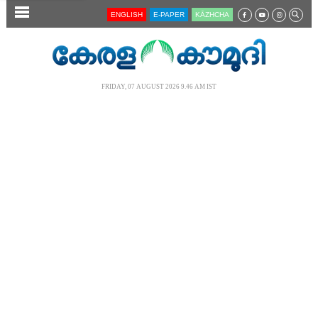
SECTIONS
ENGLISH
E-PAPER
KĀZHCHA
HOME
LATEST
FRIDAY, 07 AUGUST 2026 9.46 AM IST
AUDIO
NOTIFIED NEWS
POLL
KERALA
LOCAL
NEWS 360
CASE DIARY