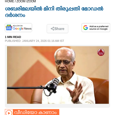
HOME /
ZOOM /
ZOOM
CINEMA
ശബരിമലയിൽ മിനി തിരുപ്പതി മോഡൽ
ദർശനം
OPINION
Share
PHOTOS
1 MIN READ
PUBLISHED: JANUARY 24, 2026 01:16 AM IST
LIFESTYLE
SPIRITUAL
INFO+
ART
ASTRO
വീഡിയോ കാണാം