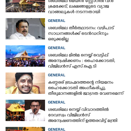
ശബരിമല മെയിൻ സ്റ്റോറിൽ വൻ
ക്രമക്കേട്; ലക്ഷങ്ങളുടെ വ്യാജ
വാങ്ങലുകൾ നടന്നതായി
കണ്ടെത്തൽ
GENERAL
ശബരിമല തീർത്ഥാടനം: വഴിപാട്
സാധനങ്ങൾക്ക് ടെൻഡറിനും
ഒരുക്കമില്ല
GENERAL
ശബരിമല മിൽമ നെയ്യ് വെട്ടിപ്പ്
അന്വേഷിക്കണം : ഹൈക്കോടതി,​
വിജിലൻസ് എസ്.ഐ.ടി
രൂപീകരിക്കാൻ ഉത്തരവ്
GENERAL
കണ്ഠരര് ബ്രഹ്മദത്തന്റെ നിയമനം
ഹൈക്കോടതി അംഗീകരിച്ചു,​
തീരുമാനങ്ങളിൽ ജാഗ്രത വേണമെന്ന്
ദേവസ്വംബെഞ്ച്
GENERAL
ശബരിമല നെയ്യ് വിവാദത്തിൽ
ദേവസ്വം വിജിലൻസ്
അന്വേഷണത്തിന് ഉത്തരവിട്ട് മന്ത്രി
കെ മുരളീധരൻ
GENERAL