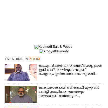
TRENDING IN
ZOOM
കെ.എസ്.ആർ.ടി.സി ബസ് ടിക്കറ്റുകൾ
×
Share this link
ഇനി വാട്സാപ്പിലൂടെ ബുക്ക്
ചെയ്യാം,പുതിയ സേവനം തുടങ്ങി...
കൈത്താങ്ങായി ബി.ജെ.പി,മുഴുവൻ
പാർട്ടി സംവിധാനത്തെയും
സജ്ജമാക്കി തേരോട്ടാം...
Copy Link