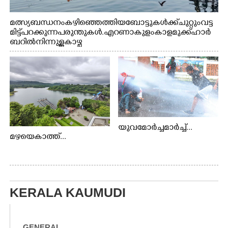
മത്സ്യബന്ധനം കഴിഞ്ഞെത്തിയ ബോട്ടുകൾക്ക് ചുറ്റും വട്ട
മിട്ട് പറക്കുന്ന പരുന്തുകൾ. എറണാകുളം കാളമുക്ക് ഹാർ
ബറിൽ നിന്നുള്ള കാഴ്ച
യുവമോർച്ചമാർച്ച്...
മഴയെകാത്ത്...
KERALA KAUMUDI
GENERAL