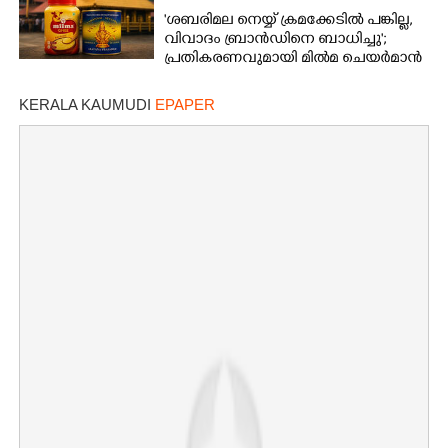
'ശബരിമല നെയ്യ് ക്രമക്കേടിൽ പങ്കില്ല,
വിവാദം ബ്രാൻഡിനെ ബാധിച്ചു';
പ്രതികരണവുമായി മിൽമ ചെയർമാൻ
KERALA KAUMUDI
EPAPER