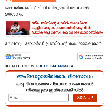
ശബരിമലയിൽ മിനി തിരുപ്പതി മോഡൽ
CARTOONS
ദർശനം.
LITERATURE
സ്‌പെയിനിന്റെ ലാമിൻ യമാലിനെ
കുളിപ്പിക്കുന്ന ചിത്രത്തിൽ ഒടുവിൽ
പ്രതികരിച്ച് മെസി, ഒപ്പമൊരു മുന്നറിയിപ്പും
ZOOM
ദേവസ്വം ബോർഡ് പ്രസിഡന്റ് കെ. ജയകുമാർ
CONTACT US
RELATED TOPICS:
PHOTO
,
SABARIMALA
അപ്ഡേറ്റായിരിക്കാം ദിവസവും
ഒരു ദിവസത്തെ പ്രധാന സംഭവങ്ങൾ
നിങ്ങളുടെ ഇൻബോക്സിൽ