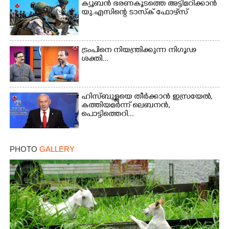
ക്യൂബൻ ഭരണകൂടത്തെ അട്ടിമറിക്കാൻ
യു.എസിന്റെ ടാസ്‌ക് ഫോഴ്സ്
ട്രംപിനെ നിയന്ത്രിക്കുന്ന നിഗൂഢ
ശക്തി...
ഹിസ്ബുള്ളയെ തീർക്കാൻ ഇസ്രയേൽ,
കത്തിയമർന്ന് ലെബനൻ,
പൊട്ടിത്തെറി...
PHOTO
GALLERY