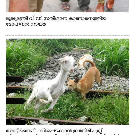
മുഖ്യമന്ത്രി വി.ഡി.സതീശനെ കാണാനെത്തിയ
മോഹനൻ നായർ
ഗോട്ട് ലൈഫ് ...വിശപ്പടക്കാൻ ഇത്തിരി പുല്ല്