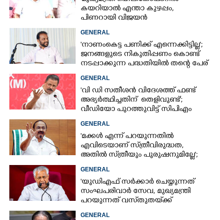
കയറിയാൽ എന്താ കുഴപ്പം,
പിണറായി വിജയൻ
ഉപയോഗിച്ചപ്പോൾ ഞങ്ങളാരും
GENERAL
പരാതിപറഞ്ഞിട്ടില്ല'
'നാണംകെട്ട പണിക്ക് എന്നെക്കിട്ടില്ല';
ജനങ്ങളുടെ നികുതിപ്പണം കൊണ്ട്
നടപ്പാക്കുന്ന പദ്ധതിയിൽ തന്റെ പേര്
വയ്‌ക്കരുതെന്ന് പൂഞ്ഞാർ എംഎൽഎ
GENERAL
'വി ഡി സതീശൻ വിദേശത്ത് ഫണ്ട്
അഭ്യർത്ഥിച്ചതിന് തെളിവുണ്ട്';
വീഡിയോ പുറത്തുവിട്ട് സിപിഎം
GENERAL
'മക്കൾ എന്ന് പറയുന്നതിൽ
എവിടെയാണ് സ്‌ത്രീവിരുദ്ധത,
അതിൽ സ്‌ത്രീയും പുരുഷനുമില്ലേ';
ആരോപണത്തിൽ പ്രതികരിച്ച്
GENERAL
മുഖ്യമന്ത്രി
'യുഡിഎഫ് സർക്കാ‌ർ ചെയ്യുന്നത്
സംഘപരിവാർ സേവ, മുഖ്യമന്ത്രി
പറയുന്നത് വസ്‌തുതയ്‌ക്ക്
നിരക്കാത്ത കാര്യങ്ങൾ'
GENERAL