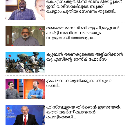
കെ.എസ്.ആർ.ടി.സി ബസ് ടിക്കറ്റുകൾ
×
ഇനി വാട്സാപ്പിലൂടെ ബുക്ക്
Share this link
ചെയ്യാം,പുതിയ സേവനം തുടങ്ങി...
കൈത്താങ്ങായി ബി.ജെ.പി,മുഴുവൻ
പാർട്ടി സംവിധാനത്തെയും
സജ്ജമാക്കി തേരോട്ടാം...
Copy Link
ക്യൂബൻ ഭരണകൂടത്തെ അട്ടിമറിക്കാൻ
യു.എസിന്റെ ടാസ്‌ക് ഫോഴ്സ്
ട്രംപിനെ നിയന്ത്രിക്കുന്ന നിഗൂഢ
ശക്തി...
ഹിസ്ബുള്ളയെ തീർക്കാൻ ഇസ്രയേൽ,
കത്തിയമർന്ന് ലെബനൻ,
പൊട്ടിത്തെറി...