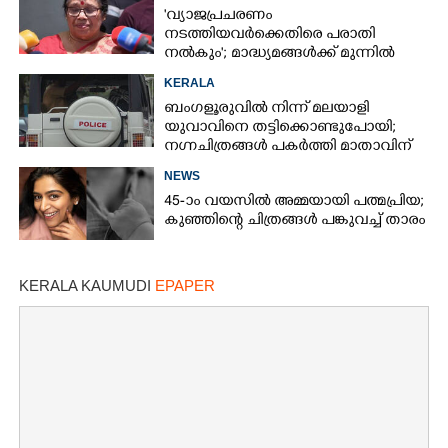
'വ്യാജപ്രചരണം
നടത്തിയവർക്കെതിരെ പരാതി
നൽകും'; മാദ്ധ്യമങ്ങൾക്ക് മുന്നിൽ
പൊട്ടിക്കരഞ്ഞ് പി കെ ശ്രീമതി
KERALA
ബംഗളൂരുവിൽ നിന്ന് മലയാളി
യുവാവിനെ തട്ടിക്കൊണ്ടുപോയി;
നഗ്നചിത്രങ്ങൾ പകർത്തി മാതാവിന്
അയച്ചു
NEWS
45-ാം വയസിൽ അമ്മയായി പത്മപ്രിയ;
കുഞ്ഞിന്റെ ചിത്രങ്ങൾ പങ്കുവച്ച് താരം
KERALA KAUMUDI
EPAPER