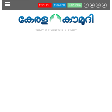
SECTIONS
ENGLISH
E-PAPER
KĀZHCHA
HOME
LATEST
FRIDAY, 07 AUGUST 2026 11.16 PM IST
AUDIO
NOTIFIED NEWS
POLL
KERALA
LOCAL
NEWS 360
CASE DIARY