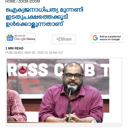
HOME /
ZOOM /
ZOOM
CINEMA
ഐക്യജനാധിപത്യ മുന്നണി
ഇടതുപക്ഷത്തെക്കൂടി
OPINION
ഉൾക്കൊള്ളുന്നതാണ്
PHOTOS
Share
1 MIN READ
PUBLISHED: MAY 08, 2026 01:28 AM IST
LIFESTYLE
SPIRITUAL
INFO+
ART
ASTRO