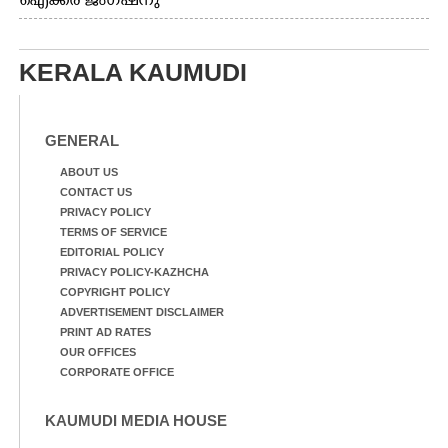
ഐക്കര ജംഗ്ഷനു
കാഴ്ച.2.വെള്ളം
സമീപം ആറന്മുള
ഇറങ്ങിപ്പോൾ
കിടങ്ങന്നൂർ റോഡിന്
ഇന്നലെത്തെ
സമീപം പ്രവർത്തിക്കു
കാഴ്ച.രക്ഷാപ്രവർത്തന
KERALA KAUMUDI
ആറന്മുള തട്ടുകട കഴുകി
ത്തിന് ഓച്ചിറ അഴിക്കലിൽ
വൃത്തിയാക്കുന്നു.
നിന്ന്എത്തിച്ച ബോട്ടും.
GENERAL
ABOUT US
CONTACT US
PRIVACY POLICY
TERMS OF SERVICE
EDITORIAL POLICY
PRIVACY POLICY-KAZHCHA
COPYRIGHT POLICY
ADVERTISEMENT DISCLAIMER
PRINT AD RATES
OUR OFFICES
CORPORATE OFFICE
KAUMUDI MEDIA HOUSE