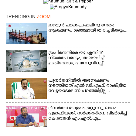
Copy Link
TRENDING IN
ZOOM
ഇന്ത്യൻ ചരക്കുകപ്പലിനു നേരെ
ആക്രമണം, ശക്തമായി തിരിച്ചടിക്കും...
ട്രംപിനെതിരെ യു.എസിൽ
നിയമപോരാട്ടം, അലയടിച്ച്
പ്രതിഷേധം, ഭയന്നുവിറച്ച്...
പുനർജനിയിൽ അന്വേഷണം
നടത്തിയത് എൽ.ഡി.എഫ്, രാഷ്ട്രീയ
വേട്ടയാടലെന്ന് പറഞ്ഞിട്ടില്ല...
റീസർവേ താളം തെറ്റുന്നു, ലാഭം
ഭൂമാഫിയക്ക്, സർക്കാരിനെ വിമർശിച്ച്
കെ.രാജൻ എം.എൽ.എ...