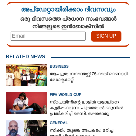
അപ്ഡേറ്റായിരിക്കാം ദിവസവും
ഒരു ദിവസത്തെ പ്രധാന സംഭവങ്ങൾ
നിങ്ങളുടെ ഇൻബോക്സിൽ
RELATED NEWS
BUSINESS
ആച്യുത സാമന്തയ്ക്ക് 75-ാമത് ഓണററി
ഡോക്ടറേറ്റ്
FIFA-WORLD-CUP
സ്‌പെയിനിന്റെ ലാമിൻ യമാലിനെ
കുളിപ്പിക്കുന്ന ചിത്രത്തിൽ ഒടുവിൽ
പ്രതികരിച്ച് മെസി, ഒപ്പമൊരു
മുന്നറിയിപ്പും
GENERAL
സിക്കിം തുരങ്ക അപകടം; മരിച്ച