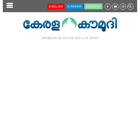
SECTIONS
ENGLISH
E-PAPER
KĀZHCHA
HOME
LATEST
THURSDAY, 06 AUGUST 2026 11.46 AM IST
AUDIO
NOTIFIED NEWS
POLL
KERALA
LOCAL
NEWS 360
CASE DIARY