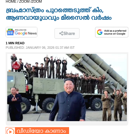
HOME /
ZOOM /
ZOOM
CINEMA
ബ്രഹ്മാസ്ത്രം പുറത്തെടുത്ത് കിം,
ആണവായുധവും മിസൈൽ വർഷം
OPINION
Share
PHOTOS
1 MIN READ
PUBLISHED: JANUARY 06, 2026 01:37 AM IST
LIFESTYLE
SPIRITUAL
INFO+
ART
ASTRO
വീഡിയോ കാണാം