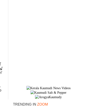
്
ച്
്
×
,
ോ
TRENDING IN
ZOOM