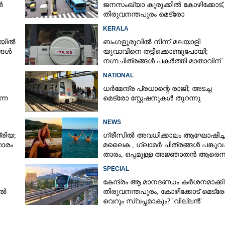
ൽ
ജനസംഖ്യാ കുരുക്കിൽ കോഴിക്കോട്,​
തിരുവനന്തപുരം മെട്രോ
KERALA
യില്‍
ബംഗളൂരുവിൽ നിന്ന് മലയാളി
ങള്‍
യുവാവിനെ തട്ടിക്കൊണ്ടുപോയി;
നഗ്നചിത്രങ്ങൾ പകർത്തി മാതാവിന്
അയച്ചു
NATIONAL
ധർമേന്ദ്ര പ്രധാന്റെ രാജി; അടച്ച
നൈ
മെട്രോ സ്റ്റേഷനുകൾ തുറന്നു
‌
NEWS
രിയ;
ഗ്രീസിൽ അവധിക്കാലം ആഘോഷിച്ച
താരം
മലൈക ,​ ഗ്ലാമർ ചിത്രങ്ങൾ പങ്കുവച്
താരം,​ ഒപ്പമുള്ള അജ്ഞാതൻ ആരെന്ന
ആരാധകർ
SPECIAL
കേന്ദ്രം ആ മാനദണ്ഡം കർശനമാക്കി
Share this link
ിൽ
തിരുവനന്തപുരം, കോഴിക്കോട് മെട്ര
വെറും സ്വപ്നമാകും? 'വില്ലൻ'
ജനസംഖ്യ