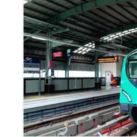
CINEMA
OPINION
PHOTOS
LIFESTYLE
SPIRITUAL
INFO+
ART
ASTRO