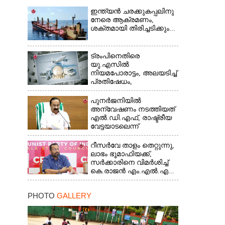
ഇന്ത്യൻ ചരക്കുകപ്പലിനു
നേരെ ആക്രമണം,
ശക്തമായി തിരിച്ചടിക്കും...
ട്രംപിനെതിരെ
യു.എസിൽ
നിയമപോരാട്ടം, അലയടിച്ച്
പ്രതിഷേധം,
ഭയന്നുവിറച്ച്...
പുനർജനിയിൽ
അന്വേഷണം നടത്തിയത്
എൽ.ഡി.എഫ്, രാഷ്ട്രീയ
വേട്ടയാടലെന്ന്
പറഞ്ഞിട്ടില്ല...
റീസർവേ താളം തെറ്റുന്നു,
ലാഭം ഭൂമാഫിയക്ക്,
സർക്കാരിനെ വിമർശിച്ച്
കെ.രാജൻ എം.എൽ.എ...
PHOTO
GALLERY