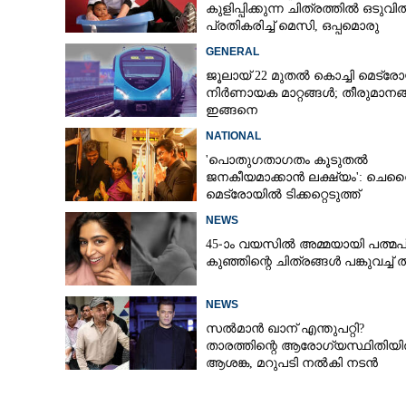
കുളിപ്പിക്കുന്ന ചിത്രത്തിൽ ഒടുവി
പ്രതികരിച്ച് മെസി, ഒപ്പമൊരു
മുന്നറിയിപ്പും
GENERAL
ജൂലായ് 22 മുതല്‍ കൊച്ചി മെട്രോ
നിര്‍ണായക മാറ്റങ്ങള്‍; തീരുമാനങ്
ഇങ്ങനെ
NATIONAL
'പൊതുഗതാഗതം കൂടുതൽ
ജനകീയമാക്കാൻ ലക്ഷ്യം': ചെന്
മെട്രോയിൽ ടിക്കറ്റെടുത്ത്
യാത്രചെയ്ത് മുഖ്യമന്ത്രി വിജയ്
NEWS
45-ാം വയസിൽ അമ്മയായി പത്മപ്
കുഞ്ഞിന്റെ ചിത്രങ്ങൾ പങ്കുവച്ച് 
NEWS
സൽമാൻ ഖാന് എന്തുപറ്റി?
താരത്തിന്റെ ആരോഗ്യസ്ഥിതിയ
ആശങ്ക, മറുപടി നൽകി നടൻ