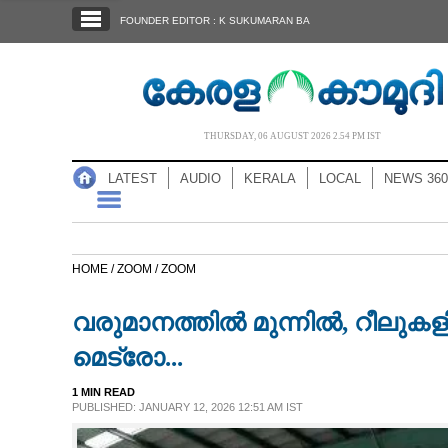
SECTIONS
FOUNDER EDITOR : K SUKUMARAN BA
HOME
LATEST
AUDIO
THURSDAY, 06 AUGUST 2026 2.54 PM IST
NOTIFIED NEWS
LATEST
AUDIO
KERALA
LOCAL
NEWS 360
POLL
KERALA
HOME /
ZOOM /
ZOOM
LOCAL
വരുമാനത്തിൽ മുന്നിൽ, റീലുകളി
NEWS 360
മെട്രോ...
1 MIN READ
CASE DIARY
PUBLISHED: JANUARY 12, 2026 12:51 AM IST