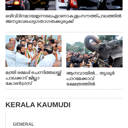
ഒഴിവ് ദിനമായ ഇന്നലെ എറണാകുളം സൗത്ത് പാലത്തിൽ
അനുഭവപ്പെട്ട ഗതാഗതക്കുരുക്ക്
മന്ത്രി രമേശ് ചെന്നിത്തലയ്ക്ക്
ആനവായിൽ... തൃശൂർ
പാലക്കാട് ജില്ലാ
പാറമേക്കാവ്
കോൺഗ്രസ്
ക്ഷേത്രത്തിൽ
സംഘടിപ്പിച്ച ആനയൂട്ടിൽ
പങ്കെടുക്കുന്ന
ആനകൾക്ക് പഴങ്ങൾ
KERALA KAUMUDI
നൽക്കുന്നവർ.
GENERAL