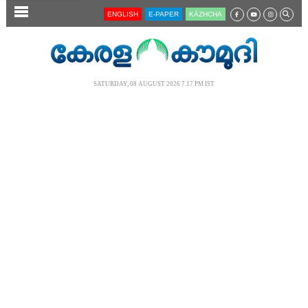
SECTIONS
ENGLISH
E-PAPER
KĀZHCHA
HOME
LATEST
SATURDAY, 08 AUGUST 2026 7.17 PM IST
AUDIO
NOTIFIED NEWS
POLL
KERALA
LOCAL
NEWS 360
CASE DIARY