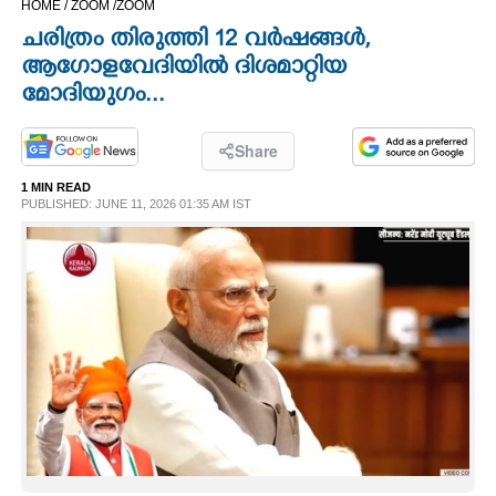
HOME /
ZOOM /
ZOOM
CINEMA
ചരിത്രം തിരുത്തി 12 വർഷങ്ങൾ,
ആഗോളവേദിയിൽ ദിശമാറ്റിയ
OPINION
മോദിയുഗം...
PHOTOS
Share
1 MIN READ
PUBLISHED: JUNE 11, 2026 01:35 AM IST
LIFESTYLE
SPIRITUAL
INFO+
ART
ASTRO