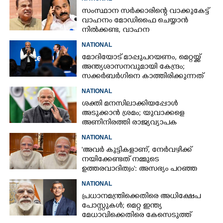
സംസ്ഥാന സർക്കാരിന്റെ വാക്കുകേട്ട്
വാഹനം മോഡിഫൈ ചെയ്യാൻ
നിൽക്കണ്ട, വാഹന
മോഡിഫിക്കേഷനിൽ നയം
NATIONAL
വ്യക്തമാക്കി കേന്ദ്രം
മോദിയോട് മാപ്പുപറയണം, മെറ്റയ്ക്ക്
അന്ത്യശാസനവുമായി കേന്ദ്രം;
സക്കർബർഗിനെ കാത്തിരിക്കുന്നത്
വലിയ നിയമക്കുരുക്കോ?
NATIONAL
ശക്തി മനസിലാക്കിയപ്പോൾ
അടുക്കാൻ ശ്രമം; യുവാക്കളെ
അണിനിരത്തി രാജ്യവ്യാപക
പ്രചാരണത്തിന് പ്രധാനമന്ത്രി
NATIONAL
'അവർ കുട്ടികളാണ്, നേ‌ർവഴിക്ക്
നയിക്കേണ്ടത് നമ്മുടെ
ഉത്തരവാദിത്വം': അസഭ്യം പറഞ്ഞ
വിദ്യാർത്ഥികൾക്ക് ശിക്ഷ
NATIONAL
നൽകരുതെന്ന് പ്രധാനമന്ത്രി
പ്രധാനമന്ത്രിക്കെതിരെ അധിക്ഷേപ
പോസ്റ്റുകൾ; മെറ്റ ഇന്ത്യ
മേധാവിക്കെതിരെ കേസെടുത്ത്