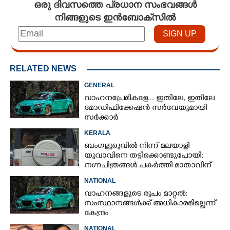
ഒരു ദിവസത്തെ പ്രധാന സംഭവങ്ങൾ
നിങ്ങളുടെ ഇൻബോക്സിൽ
RELATED NEWS
GENERAL
വാഹനപ്രേമികളേ... ഇതിലേ, ഇതിലേ
മോഡിഫിക്കേഷൻ സർവേയുമായി
സർക്കാർ
KERALA
ബംഗളൂരുവിൽ നിന്ന് മലയാളി
യുവാവിനെ തട്ടിക്കൊണ്ടുപോയി;
നഗ്നചിത്രങ്ങൾ പകർത്തി മാതാവിന്
അയച്ചു
NATIONAL
വാഹനങ്ങളുടെ രൂപം മാറ്റൽ:
സംസ്ഥാനങ്ങൾക്ക് അധികാരമില്ലെന്ന്
കേന്ദ്രം
NATIONAL