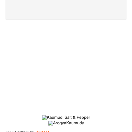
×
Share this link
Copy Link