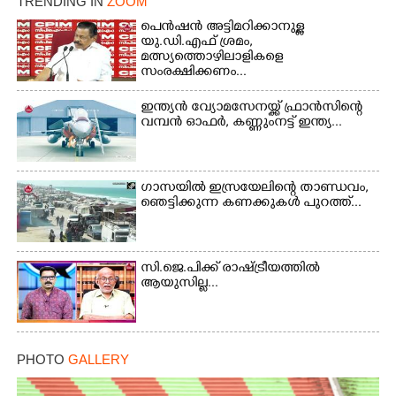
TRENDING IN
ZOOM
പെൻഷൻ അട്ടിമറിക്കാനുള്ള
യു.ഡി.എഫ് ശ്രമം,
മത്സ്യത്തൊഴിലാളികളെ
സംരക്ഷിക്കണം...
ഇന്ത്യൻ വ്യോമസേനയ്ക്ക് ഫ്രാൻസിന്റെ
വമ്പൻ ഓഫർ, കണ്ണുംനട്ട് ഇന്ത്യ...
ഗാസയിൽ ഇസ്രയേലിന്റെ താണ്ഡവം,
ഞെട്ടിക്കുന്ന കണക്കുകൾ പുറത്ത്...
സി.ജെ.പിക്ക് രാഷ്ട്രീയത്തിൽ
ആയുസില്ല...
PHOTO
GALLERY