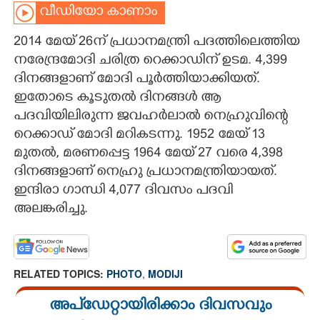
വീഡിയോ കാണാം
CARTOONS
2014 മേയ് 26ന് പ്രധാനമന്ത്രി പദത്തിലെത്തിയ
നരേന്ദ്രമോദി ചരിത്ര റെക്കാഡിന് ഉടമ. 4,399
LITERATURE
ദിനങ്ങളാണ് മോദി പൂർത്തിയാക്കിയത്.
ഇതോടെ കൂടുതൽ ദിനങ്ങൾ ആ
ZOOM
പദവിയിലിരുന്ന ജവഹർലാൽ നെഹ്രുവിന്റെ
റെക്കാഡ് മോദി മറികടന്നു. 1952 മേയ് 13
CONTACT US
മുതൽ, മരണപ്പെട്ട 1964 മേയ് 27 വരെ 4,398
ദിനങ്ങളാണ് നെഹ്രു പ്രധാനമന്ത്രിയായത്.
ഇന്ദിരാ ഗാന്ധി 4,077 ദിവസം പദവി
അലങ്കരിച്ചു.
RELATED TOPICS:
PHOTO
,
MODIJI
അപ്ഡേറ്റായിരിക്കാം ദിവസവും