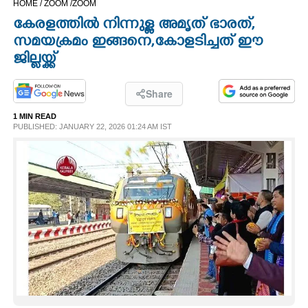
HOME /
ZOOM /
ZOOM
CINEMA
കേരളത്തിൽ നിന്നുള്ള അമൃത് ഭാരത്,
സമയക്രമം ഇങ്ങനെ,കോളടിച്ചത് ഈ
OPINION
ജില്ലയ്ക്ക്
PHOTOS
Share
1 MIN READ
PUBLISHED: JANUARY 22, 2026 01:24 AM IST
LIFESTYLE
SPIRITUAL
INFO+
ART
ASTRO