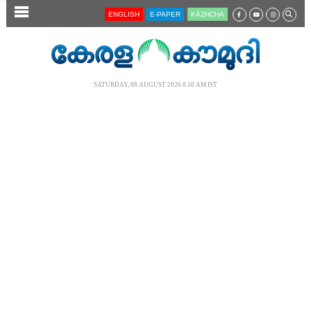
SECTIONS
ENGLISH
E-PAPER
KĀZHCHA
HOME
LATEST
SATURDAY, 08 AUGUST 2026 8.50 AM IST
AUDIO
NOTIFIED NEWS
POLL
KERALA
LOCAL
NEWS 360
CASE DIARY