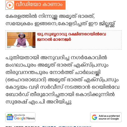
വീഡിയോ കാണാം
CARTOONS
കേരളത്തിൽ നിന്നുള്ള അമൃത് ഭാരത്,
സമയക്രമം ഇങ്ങനെ,കോളടിച്ചത് ഈ ജില്ലയ്ക്ക്
LITERATURE
യു.സുബ്ബറാവു ദക്ഷിണറെയിൽവേ
ജനറൽ മാനേജർ
ZOOM
പുതിയതായി അനുവദിച്ച നഗർകോവിൽ
CONTACT US
മംഗലാപുരം അമൃത് ഭാരത് എക്സ്പ്രസും
തിരുവനന്തപുരം നോർത്ത് ചാർലപ്പള്ളി
(ഹൈദരാബാദ്) അമൃത് ഭാരത് എക്സ്പ്രസും
കോട്ടയം വഴി സർവീസ് നടത്താൻ റെയിൽവേ
ബോർഡ് തീരുമാനിച്ചതായി കൊടിക്കുന്നിൽ
സുരേഷ് എം.പി അറിയിച്ചു