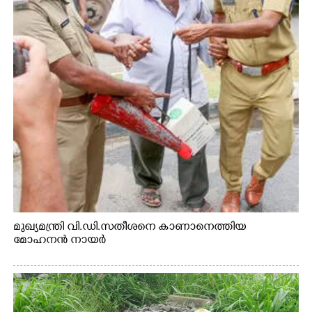
മുഖ്യമന്ത്രി വി.ഡി.സതീശനെ കാണാനെത്തിയ
മോഹനൻ നായർ