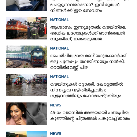
ചെയ്യുന്നവരാണോ? ഇനി മുതൽ
നിങ്ങൾക്ക് ഈ സേവനം
സൗജന്യമായി ലഭിക്കും
NATIONAL
ആശ്വാസം ഇന്നുമുതൽ: ട്രെയിനിലെ
അധിക ലഗേജുകൾക്ക് ഓൺലൈൻ
ബുക്കിംഗ്, ഇക്കാര്യങ്ങൾ
അറിഞ്ഞിരിക്കണം
NATIONAL
അപരിചിതരായ രണ്ട് യാത്രക്കാർക്ക്
ഒരു പുതപ്പും തലയിണയും നൽകി;
റെയിൽവേയ്ക്ക് പിഴ
NATIONAL
ട്രെയിനുകൾ റദ്ദാക്കി, കേരളത്തിൽ
നിന്നുള്ളവ വഴിതിരിച്ചുവിട്ടു;
ഗുജറാത്തിലും മഹാരാഷ്‌ട്രയിലും
അതിശക്തമായ മഴ
NEWS
45-ാം വയസിൽ അമ്മയായി പത്മപ്രിയ;
കുഞ്ഞിന്റെ ചിത്രങ്ങൾ പങ്കുവച്ച് താരം
NEWS