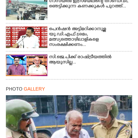
ഗാസയിൽ ഇസ്രയേലിന്റെ താണ്ഡവം,
ഞെട്ടിക്കുന്ന കണക്കുകൾ പുറത്ത്...
Copy Link
പെൻഷൻ അട്ടിമറിക്കാനുള്ള
യു.ഡി.എഫ് ശ്രമം,
മത്സ്യത്തൊഴിലാളികളെ
സംരക്ഷിക്കണം...
സി.ജെ.പിക്ക് രാഷ്ട്രീയത്തിൽ
ആയുസില്ല...
PHOTO
GALLERY