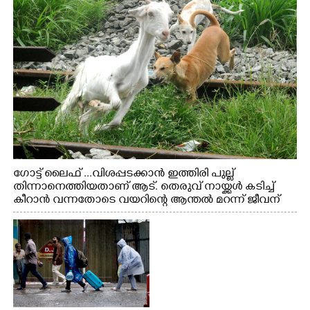
ഗോട്ട് ലൈഫ് ...വിശപ്പടക്കാൻ ഇത്തിരി പുല്ല്
തിന്നാനെത്തിയതാണ് ആട്. തെരുവ് നായ്ക്കൾ കടിച്ച്
കീറാൻ വന്നതോടെ വയറിന്റെ ആന്തൽ മറന്ന് ജീവന്
വേണ്ടിയായി ഓട്ടം. എറണാകുളം വാത്തുരുത്തിയിൽ
നിന്നുള്ള കാഴ്ച