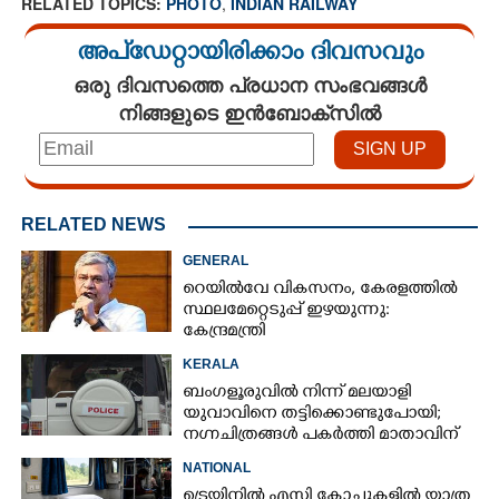
RELATED TOPICS:
PHOTO
,
INDIAN RAILWAY
അപ്ഡേറ്റായിരിക്കാം ദിവസവും
ഒരു ദിവസത്തെ പ്രധാന സംഭവങ്ങൾ
നിങ്ങളുടെ ഇൻബോക്സിൽ
RELATED NEWS
GENERAL
റെയിൽവേ വികസനം, കേരളത്തിൽ
സ്ഥലമേറ്റെടുപ്പ് ഇഴയുന്നു:
കേന്ദ്രമന്ത്രി
KERALA
ബംഗളൂരുവിൽ നിന്ന് മലയാളി
യുവാവിനെ തട്ടിക്കൊണ്ടുപോയി;
നഗ്നചിത്രങ്ങൾ പകർത്തി മാതാവിന്
അയച്ചു
NATIONAL
ട്രെയിനിൽ എസി കോച്ചുകളിൽ യാത്ര