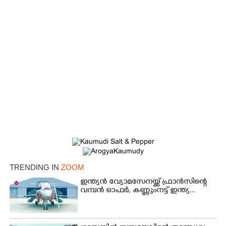
TRENDING IN
ZOOM
ഇന്ത്യൻ വ്യോമസേനയ്ക്ക് ഫ്രാൻസിന്റെ
വമ്പൻ ഓഫർ, കണ്ണുംനട്ട് ഇന്ത്യ...
×
Share this link