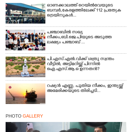
ഓണക്കാലത്ത് റെയിൽവേയുടെ
ബമ്പർ,കേരളത്തിലേക്ക് 112 പ്രത്യേക
ട്രെയിനുകൾ...
പഞ്ചാബില്‍ സഖ്യ
നീക്കം,ബി.ജെ.പിയുടെ അടുത്ത
ലക്ഷ്യം പഞ്ചാബ് ...
പി.എസ്.എൽ.വിക്ക് ശത്രു സ്വന്തം
വീട്ടിൽ, അട്ടിമറിയ്ക്ക് പിന്നിൽ
ഐ.എസ്.ആ.ഒ ഉന്നതൻ?
റഷ്യൻ എണ്ണ, പുതിയ നീക്കം, ഇന്ത്യയ്ക്ക്
അമേരിക്കയുടെ തിരിച്ചടി...
PHOTO
GALLERY