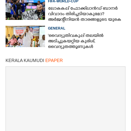
FIFA-WORLD-CUP
ലോകകപ്പ് ഫോക്ക്‌ലാൻഡ് ബാനർ
വിവാദം തിരിച്ചടിയാകുമോ?
അർജന്റീനിയൻ താരങ്ങളുടെ യുകെ
വിസ റദ്ദാക്കുമെന്ന് റിപ്പോർട്ട്
GENERAL
'വൈദ്യുതിവകുപ്പ് തലയിൽ
അടിച്ചുകയറ്റിയ കുരിശ്‌,
വൈദ്യുതത്തൂണുകൾ
പൊട്ടിവീണാൽപോലും മന്ത്രിയെ
വിളിക്കുന്ന കാലമാണിത്'
KERALA KAUMUDI
EPAPER