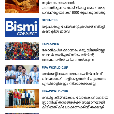
സ്വർണം വാങ്ങാൻ
കാത്തിരുന്നവർക്ക് മികച്ച അവസരം;
പവന് ഒറ്റയടിക്ക് 1000 രൂപ കുറഞ്ഞു,
നിരക്കറിയാം
BUSINESS
യു.പി.ഐ പേയ്‌മെന്റുകൾക്ക് ബിസ്മി
കണക്ടിൽ ഇളവ്
EXPLAINER
കോടികൾക്കൊന്നും ഒരു വിലയില്ലേ!
ബമ്പർ അടിച്ചത് സ്‌പെയ്നിന്;
ലോകകപ്പിൽ ഫിഫ നൽകുന്ന
സമ്മാനത്തുക എത്ര?
FIFA-WORLD-CUP
'അർജന്റീനയെ ലോകകപ്പിൽ നിന്ന്
വിലക്കണം'; കളിക്കളത്തിന് പുറത്തെ
എതിരാളികളും നിസാരക്കാരല്ല
FIFA-WORLD-CUP
വേറിട്ട കീഴ്‌‌വഴക്കം,​ ലോകകപ്പ് നേടിയ
സ്പാനിഷ് താരങ്ങൾക്ക് സമ്മാനമായി
കിട്ടിയത് കിലോക്കണക്കിന് തക്കാളി