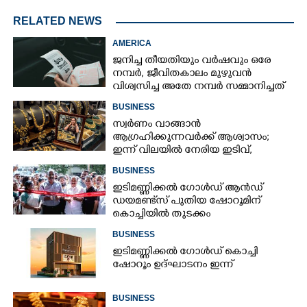
RELATED NEWS
AMERICA
ജനിച്ച തീയതിയും വർഷവും ഒരേ
നമ്പർ, ജീവിതകാലം മുഴുവൻ
വിശ്വസിച്ച അതേ നമ്പർ സമ്മാനിച്ചത്
കോടികളുടെ ഭാഗ്യം
BUSINESS
സ്വർണം വാങ്ങാൻ
ആഗ്രഹിക്കുന്നവർക്ക് ആശ്വാസം;
ഇന്ന് വിലയിൽ നേരിയ ഇടിവ്,
നിരക്കറിയാം
BUSINESS
ഇടിമണ്ണിക്കൽ ഗോൾഡ് ആൻഡ്
ഡയമണ്ട്‌സ് പുതിയ ഷോറൂമിന്
കൊച്ചിയിൽ തുടക്കം
BUSINESS
ഇടിമണ്ണിക്കൽ ഗോൾഡ് കൊച്ചി
ഷോറൂം ഉദ്ഘാടനം ഇന്ന്
BUSINESS