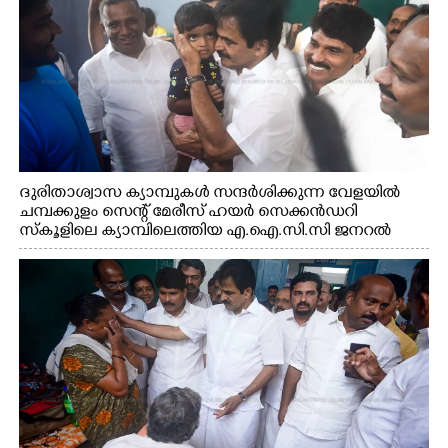
ദുരിതാശ്വാസ ക്യാമ്പുകൾ സന്ദർശിക്കുന്ന വേളയിൽ
ചമ്പക്കുളം സെന്റ് മേരീസ് ഹയർ സെക്കൻഡറി
സ്കൂളിലെ ക്യാമ്പിലെത്തിയ എ.ഐ.സി.സി ജനറൽ
സെക്രട്ടറി കെ.സി വേണുഗോപാൽ എം.പി കുരുന്നിനെ
എടുത്ത് ലാളിച്ചപ്പോൾ. സഹകരണ-എക്സൈസ്
വകുപ്പ് മന്ത്രി എം. ലിജു, കൃഷിവകുപ്പ് മന്ത്രി ടി. സിദ്ദിഖ്,
റെജി ചെറിയാൻ എം. എൽ. എ എന്നിവർ സമീപം