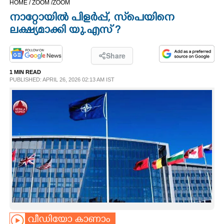
HOME /
ZOOM /
ZOOM
CINEMA
നാറ്റോയിൽ പിളർപ്പ്, സ്‌പെയിനെ
ലക്ഷ്യമാക്കി യു.എസ് ?
OPINION
Share
PHOTOS
1 MIN READ
PUBLISHED: APRIL 26, 2026 02:13 AM IST
LIFESTYLE
SPIRITUAL
INFO+
ART
ASTRO
വീഡിയോ കാണാം