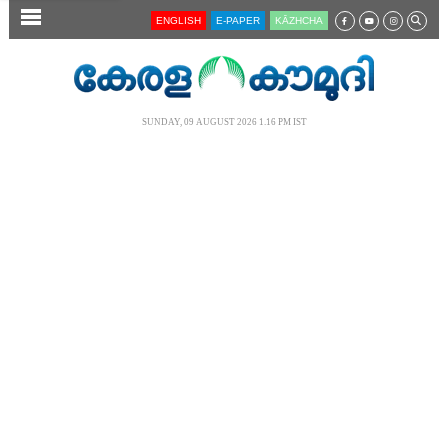
SECTIONS
ENGLISH
E-PAPER
KĀZHCHA
HOME
LATEST
SUNDAY, 09 AUGUST 2026 1.16 PM IST
AUDIO
NOTIFIED NEWS
POLL
KERALA
LOCAL
NEWS 360
CASE DIARY