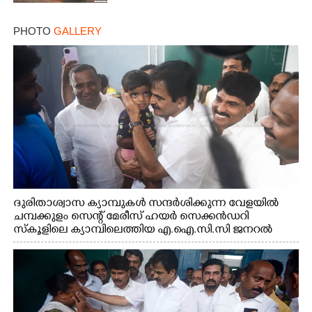
Copy Link
PHOTO
GALLERY
ദുരിതാശ്വാസ ക്യാമ്പുകൾ സന്ദർശിക്കുന്ന വേളയിൽ
ചമ്പക്കുളം സെന്റ് മേരീസ് ഹയർ സെക്കൻഡറി
സ്കൂളിലെ ക്യാമ്പിലെത്തിയ എ.ഐ.സി.സി ജനറൽ
സെക്രട്ടറി കെ.സി വേണുഗോപാൽ എം.പി കുരുന്നിനെ
എടുത്ത് ലാളിച്ചപ്പോൾ. സഹകരണ-എക്സൈസ്
വകുപ്പ് മന്ത്രി എം. ലിജു, കൃഷിവകുപ്പ് മന്ത്രി ടി. സിദ്ദിഖ്,
റെജി ചെറിയാൻ എം. എൽ. എ എന്നിവർ സമീപം