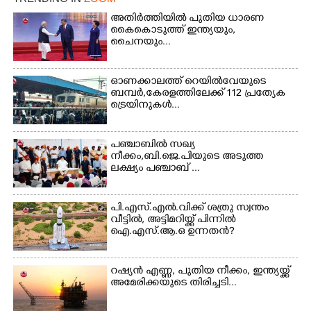
അതിർത്തിയിൽ പുതിയ ധാരണ
കൈകൊടുത്ത് ഇന്ത്യയും,
ചൈനയും...
ഓണക്കാലത്ത് റെയിൽവേയുടെ
ബമ്പർ,കേരളത്തിലേക്ക് 112 പ്രത്യേക
ട്രെയിനുകൾ...
പഞ്ചാബില്‍ സഖ്യ
നീക്കം,ബി.ജെ.പിയുടെ അടുത്ത
ലക്ഷ്യം പഞ്ചാബ് ...
പി.എസ്.എൽ.വിക്ക് ശത്രു സ്വന്തം
വീട്ടിൽ, അട്ടിമറിയ്ക്ക് പിന്നിൽ
ഐ.എസ്.ആ.ഒ ഉന്നതൻ?
×
Share this link
റഷ്യൻ എണ്ണ, പുതിയ നീക്കം, ഇന്ത്യയ്ക്ക്
അമേരിക്കയുടെ തിരിച്ചടി...