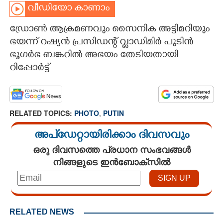
വീഡിയോ കാണാം
CARTOONS
ഡ്രോൺ ആക്രമണവും സൈനിക അട്ടിമറിയും
ഭയന്ന് റഷ്യൻ പ്രസിഡന്റ് വ്ളാഡിമിർ പുടിൻ
LITERATURE
ഭൂഗർഭ ബങ്കറിൽ അഭയം തേടിയതായി
റിപ്പോർട്ട്
ZOOM
CONTACT US
RELATED TOPICS:
PHOTO
,
PUTIN
അപ്ഡേറ്റായിരിക്കാം ദിവസവും
ഒരു ദിവസത്തെ പ്രധാന സംഭവങ്ങൾ
നിങ്ങളുടെ ഇൻബോക്സിൽ
RELATED NEWS