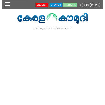
SECTIONS
ENGLISH
E-PAPER
KĀZHCHA
HOME
LATEST
SUNDAY, 09 AUGUST 2026 2.45 PM IST
AUDIO
NOTIFIED NEWS
POLL
KERALA
LOCAL
NEWS 360
CASE DIARY