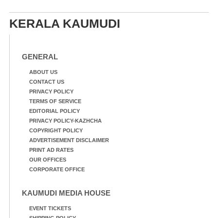
പോരൂക്കര സെൻട്രൽ
സ്കൂളിലെ ദുരിതാശ്വാസ
സ്കൂളിലെ ദുരിതാശ്വാസ
ക്യാമ്പിലെത്തിയവർ
KERALA KAUMUDI
ക്യാമ്പിലെത്തിയവർ മഴ
വസ്ത്രങ്ങൾ
മാറിനിന്ന ഇടവേളയിൽ
ഉണക്കാനിട്ടിരിക്കുന്ന
ക്യാമ്പ് പരിസരത്ത്
ഗോൾപോസ്റ്റിന് മുന്നിൽ
വസ്ത്രങ്ങൾ
ഫുട്ബോൾ കളികളിൽ
GENERAL
ഉണക്കാനിടുന്ന കാഴ്ച.
ഏർപ്പെട്ടിരിക്കുന്ന
കുട്ടികൾ
ABOUT US
CONTACT US
PRIVACY POLICY
TERMS OF SERVICE
EDITORIAL POLICY
PRIVACY POLICY-KAZHCHA
COPYRIGHT POLICY
ADVERTISEMENT DISCLAIMER
PRINT AD RATES
OUR OFFICES
CORPORATE OFFICE
KAUMUDI MEDIA HOUSE
EVENT TICKETS
SHIPPING POLICY