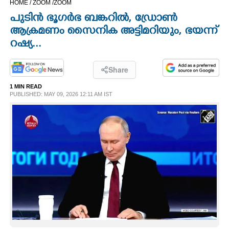
HOME /
ZOOM /
ZOOM
CINEMA
പുടിൻ ഭൂഗർഭ ബങ്കറിൽ, ഡ്രോൺ
ആക്രമണം സൈനിക അട്ടിമറിയും, ഭയന്ന്
OPINION
റഷ്യ...
PHOTOS
Share
1 MIN READ
PUBLISHED: MAY 09, 2026 12:11 AM IST
LIFESTYLE
SPIRITUAL
INFO+
ART
ASTRO