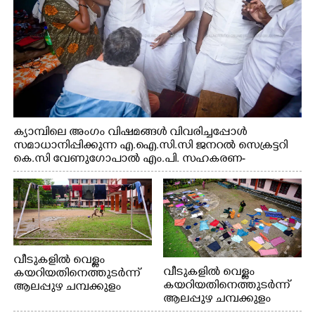
ക്യാമ്പിലെ അംഗം വിഷമങ്ങൾ വിവരിച്ചപ്പോൾ
സമാധാനിപ്പിക്കുന്ന എ.ഐ.സി.സി ജനറൽ സെക്രട്ടറി
കെ.സി വേണുഗോപാൽ എം.പി. സഹകരണ-
എക്സൈസ് വകുപ്പ് മന്ത്രി എം. ലിജു, എന്നിവർ
വീടുകളിൽ വെള്ളം
വീടുകളിൽ വെള്ളം
കയറിയതിനെത്തുടർന്ന്
കയറിയതിനെത്തുടർന്ന്
ആലപ്പുഴ ചമ്പക്കുളം
ആലപ്പുഴ ചമ്പക്കുളം
ഫാദർ തോമസ്
ഫാദർ തോമസ്
പോരൂക്കര സെൻട്രൽ