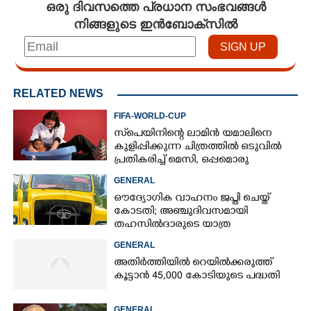
ഒരു ദിവസത്തെ പ്രധാന സംഭവങ്ങൾ
നിങ്ങളുടെ ഇൻബോക്സിൽ
RELATED NEWS
FIFA-WORLD-CUP
സ്‌പെയിനിന്റെ ലാമിൻ യമാലിനെ
കുളിപ്പിക്കുന്ന ചിത്രത്തിൽ ഒടുവിൽ
പ്രതികരിച്ച് മെസി, ഒപ്പമൊരു
മുന്നറിയിപ്പും
GENERAL
ഔദ്യോഗിക വാഹനം ജപ്തി ചെയ്ത്
കോടതി; അഞ്ചുദിവസമായി
തഹസിൽദാരുടെ യാത്ര
ടിപ്പർ ലോറിയിൽ
GENERAL
അതിർത്തിയിൽ റെയിൽക്കരുത്ത്
കൂട്ടാൻ 45,000 കോടിയുടെ പദ്ധതി
GENERAL