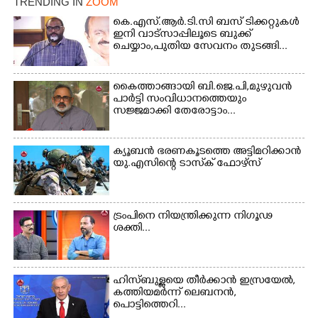
TRENDING IN
ZOOM
കെ.എസ്.ആർ.ടി.സി ബസ് ടിക്കറ്റുകൾ
ഇനി വാട്സാപ്പിലൂടെ ബുക്ക്
ചെയ്യാം,പുതിയ സേവനം തുടങ്ങി...
Copy Link
കൈത്താങ്ങായി ബി.ജെ.പി,മുഴുവൻ
പാർട്ടി സംവിധാനത്തെയും
സജ്ജമാക്കി തേരോട്ടാം...
ക്യൂബൻ ഭരണകൂടത്തെ അട്ടിമറിക്കാൻ
യു.എസിന്റെ ടാസ്‌ക് ഫോഴ്സ്
ട്രംപിനെ നിയന്ത്രിക്കുന്ന നിഗൂഢ
ശക്തി...
ഹിസ്ബുള്ളയെ തീർക്കാൻ ഇസ്രയേൽ,
കത്തിയമർന്ന് ലെബനൻ,
പൊട്ടിത്തെറി...