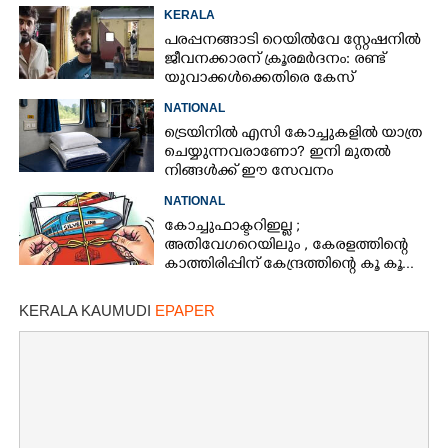
അയച്ചു
KERALA
പരപ്പനങ്ങാടി റെയിൽവേ സ്റ്റേഷനിൽ
ജീവനക്കാരന് ക്രൂരമർദനം: രണ്ട്
യുവാക്കൾക്കെതിരെ കേസ്
NATIONAL
ട്രെയിനിൽ എസി കോച്ചുകളിൽ യാത്ര
ചെയ്യുന്നവരാണോ? ഇനി മുതൽ
നിങ്ങൾക്ക് ഈ സേവനം
സൗജന്യമായി ലഭിക്കും
NATIONAL
കോച്ചുഫാക്ടറി ഇല്ല ;
അതിവേഗ റെയിലും , കേരളത്തിന്റെ
കാത്തിരിപ്പിന് കേന്ദ്രത്തിന്റെ കൂ കൂ ...
KERALA KAUMUDI
EPAPER