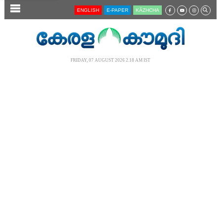
SECTIONS
ENGLISH
E-PAPER
KĀZHCHA
HOME
LATEST
FRIDAY, 07 AUGUST 2026 2.18 AM IST
AUDIO
NOTIFIED NEWS
POLL
KERALA
LOCAL
NEWS 360
CASE DIARY