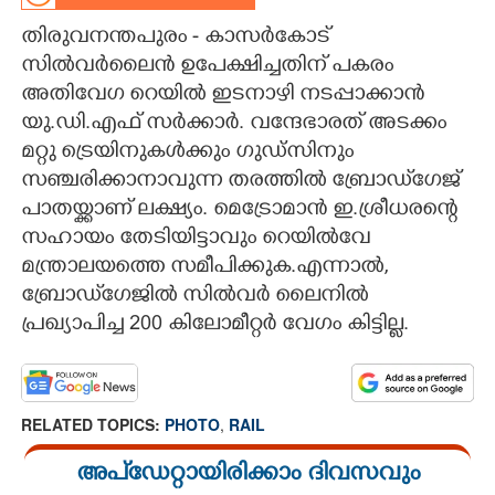
തിരുവനന്തപുരം - കാസർകോട്
CARTOONS
സിൽവർലൈൻ ഉപേക്ഷിച്ചതിന് പകരം
അതിവേഗ റെയിൽ ഇടനാഴി നടപ്പാക്കാൻ
LITERATURE
യു.ഡി.എഫ് സർക്കാർ. വന്ദേഭാരത് അടക്കം
മറ്റു ട്രെയിനുകൾക്കും ഗുഡ്സിനും
ZOOM
സഞ്ചരിക്കാനാവുന്ന തരത്തിൽ ബ്രോഡ്‌ഗേജ്
പാതയ്ക്കാണ് ലക്ഷ്യം. മെട്രോമാൻ ഇ.ശ്രീധരന്റെ
CONTACT US
സഹായം തേടിയിട്ടാവും റെയിൽവേ
മന്ത്രാലയത്തെ സമീപിക്കുക.എന്നാൽ,
ബ്രോഡ്‌ഗേജിൽ സിൽവർ ലൈനിൽ
പ്രഖ്യാപിച്ച 200 കിലോമീറ്റർ വേഗം കിട്ടില്ല.
RELATED TOPICS:
PHOTO
,
RAIL
അപ്ഡേറ്റായിരിക്കാം ദിവസവും