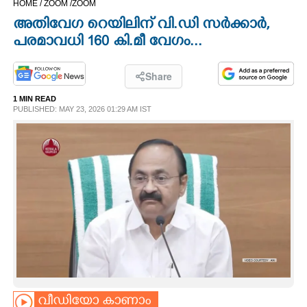
HOME /
ZOOM /
ZOOM
CINEMA
അതിവേഗ റെയിലിന് വി.ഡി സർക്കാർ,
പരമാവധി 160 കി.മീ വേഗം...
OPINION
Share
PHOTOS
1 MIN READ
PUBLISHED: MAY 23, 2026 01:29 AM IST
LIFESTYLE
SPIRITUAL
INFO+
ART
ASTRO
വീഡിയോ കാണാം