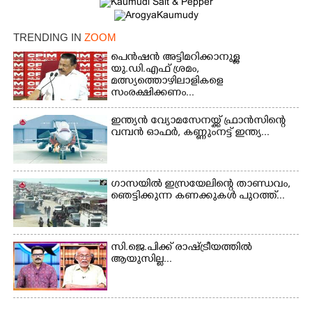
×
TRENDING IN
ZOOM
Share this link
പെൻഷൻ അട്ടിമറിക്കാനുള്ള
യു.ഡി.എഫ് ശ്രമം,
മത്സ്യത്തൊഴിലാളികളെ
സംരക്ഷിക്കണം...
ഇന്ത്യൻ വ്യോമസേനയ്ക്ക് ഫ്രാൻസിന്റെ
Copy Link
വമ്പൻ ഓഫർ, കണ്ണുംനട്ട് ഇന്ത്യ...
ഗാസയിൽ ഇസ്രയേലിന്റെ താണ്ഡവം,
ഞെട്ടിക്കുന്ന കണക്കുകൾ പുറത്ത്...
സി.ജെ.പിക്ക് രാഷ്ട്രീയത്തിൽ
ആയുസില്ല...