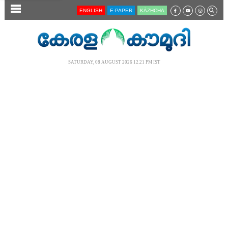
SECTIONS
ENGLISH
E-PAPER
KĀZHCHA
HOME
LATEST
SATURDAY, 08 AUGUST 2026 12.21 PM IST
AUDIO
NOTIFIED NEWS
POLL
KERALA
LOCAL
NEWS 360
CASE DIARY