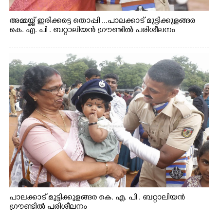
അമ്മയ്ക്ക് ഇരിക്കട്ടെ തൊപ്പി ...പാലക്കാട് മുട്ടിക്കുളങ്ങര
കെ. എ. പി . ബറ്റാലിയൻ ഗ്രൗണ്ടിൽ പരിശീലനം
പാലക്കാട് മുട്ടിക്കുളങ്ങര കെ. എ. പി . ബറ്റാലിയൻ
ഗ്രൗണ്ടിൽ പരിശീലനം