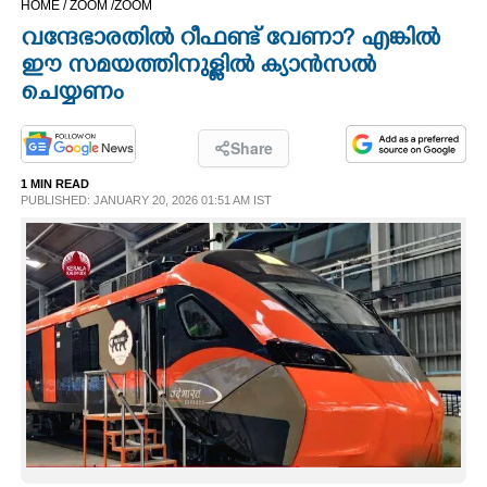
HOME /
ZOOM /
ZOOM
CINEMA
വന്ദേഭാരതിൽ റീഫണ്ട് വേണാ? എങ്കിൽ
ഈ സമയത്തിനുള്ളിൽ ക്യാൻസൽ
OPINION
ചെയ്യണം
PHOTOS
Share
1 MIN READ
PUBLISHED: JANUARY 20, 2026 01:51 AM IST
LIFESTYLE
SPIRITUAL
INFO+
ART
ASTRO