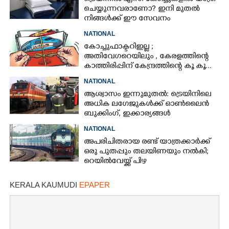
ചെയ്യുന്നവരാണോ? ഇനി മുതൽ
നിങ്ങൾക്ക് ഈ സേവനം
സൗജന്യമായി ലഭിക്കും
NATIONAL
കോച്ചുഫാക്ടറി ഇല്ല ;
അതിവേഗ റെയിലും , കേരളത്തിന്റെ
കാത്തിരിപ്പിന് കേന്ദ്രത്തിന്റെ കൂ കൂ ...
NATIONAL
ആശ്വാസം ഇന്നുമുതൽ: ട്രെയിനിലെ
അധിക ലഗേജുകൾക്ക് ഓൺലൈൻ
ബുക്കിംഗ്, ഇക്കാര്യങ്ങൾ
അറിഞ്ഞിരിക്കണം
NATIONAL
അപരിചിതരായ രണ്ട് യാത്രക്കാർക്ക്
ഒരു പുതപ്പും തലയിണയും നൽകി;
റെയിൽവേയ്ക്ക് പിഴ
KERALA KAUMUDI
EPAPER