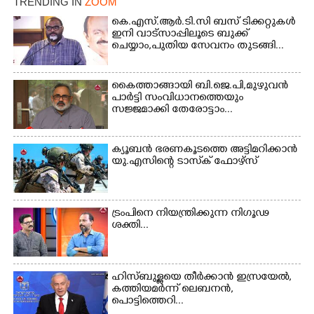
TRENDING IN
ZOOM
കെ.എസ്.ആർ.ടി.സി ബസ് ടിക്കറ്റുകൾ
ഇനി വാട്സാപ്പിലൂടെ ബുക്ക്
ചെയ്യാം,പുതിയ സേവനം തുടങ്ങി...
Copy Link
കൈത്താങ്ങായി ബി.ജെ.പി,മുഴുവൻ
പാർട്ടി സംവിധാനത്തെയും
സജ്ജമാക്കി തേരോട്ടാം...
ക്യൂബൻ ഭരണകൂടത്തെ അട്ടിമറിക്കാൻ
യു.എസിന്റെ ടാസ്‌ക് ഫോഴ്സ്
ട്രംപിനെ നിയന്ത്രിക്കുന്ന നിഗൂഢ
ശക്തി...
ഹിസ്ബുള്ളയെ തീർക്കാൻ ഇസ്രയേൽ,
കത്തിയമർന്ന് ലെബനൻ,
പൊട്ടിത്തെറി...