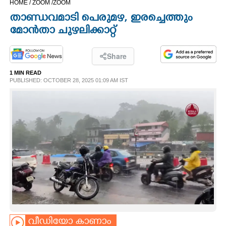
HOME /
ZOOM /
ZOOM
CINEMA
താണ്ഡവമാടി പെരുമഴ, ഇരച്ചെത്തും
മോൻതാ ചുഴലിക്കാറ്റ്
OPINION
Share
PHOTOS
1 MIN READ
PUBLISHED: OCTOBER 28, 2025 01:09 AM IST
LIFESTYLE
SPIRITUAL
INFO+
ART
ASTRO
വീഡിയോ കാണാം