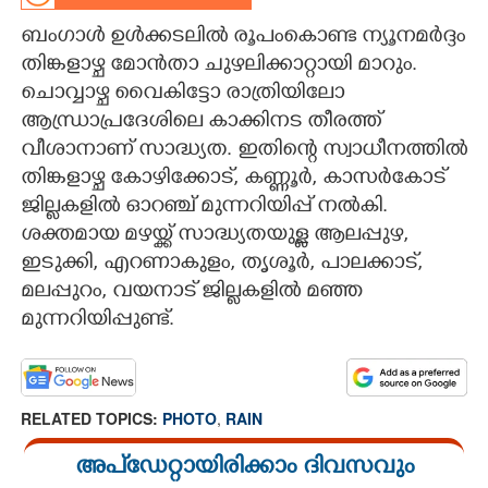
ബംഗാൾ ഉൾക്കടലിൽ രൂപംകൊണ്ട ന്യൂനമർദ്ദം
CARTOONS
തിങ്കളാഴ്ച മോൻതാ ചുഴലിക്കാറ്റായി മാറും.
ചൊവ്വാഴ്ച വൈകിട്ടോ രാത്രിയിലോ
LITERATURE
ആന്ധ്രാപ്രദേശിലെ കാക്കിനട തീരത്ത്
വീശാനാണ് സാദ്ധ്യത. ഇതിന്റെ സ്വാധീനത്തിൽ
ZOOM
തിങ്കളാഴ്ച കോഴിക്കോട്, കണ്ണൂർ, കാസർകോട്
ജില്ലകളിൽ ഓറഞ്ച് മുന്നറിയിപ്പ് നൽകി.
CONTACT US
ശക്തമായ മഴയ്ക്ക് സാദ്ധ്യതയുള്ള ആലപ്പുഴ,
ഇടുക്കി, എറണാകുളം, തൃശൂർ, പാലക്കാട്,
മലപ്പുറം, വയനാട് ജില്ലകളിൽ മഞ്ഞ
മുന്നറിയിപ്പുണ്ട്.
RELATED TOPICS:
PHOTO
,
RAIN
അപ്ഡേറ്റായിരിക്കാം ദിവസവും