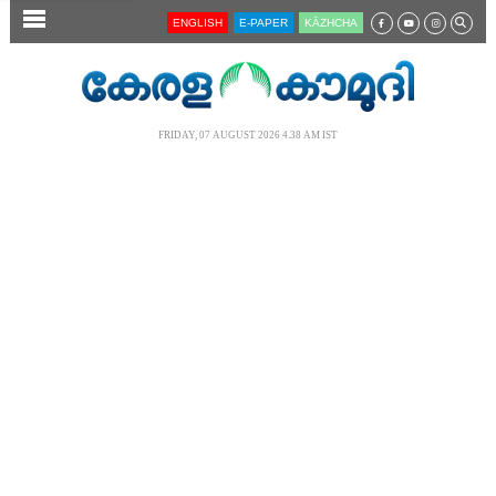
SECTIONS
ENGLISH
E-PAPER
KĀZHCHA
HOME
LATEST
FRIDAY, 07 AUGUST 2026 4.38 AM IST
AUDIO
NOTIFIED NEWS
POLL
KERALA
LOCAL
NEWS 360
CASE DIARY