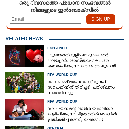
ഒരു ദിവസത്തെ പ്രധാന സംഭവങ്ങൾ
നിങ്ങളുടെ ഇൻബോക്സിൽ
RELATED NEWS
EXPLAINER
ഹൃദയത്തിനുള്ളിലൊരു 'കുഞ്ഞ്
തലച്ചോർ'; ശാസ്‌ത്രലോകത്തെ
അമ്പരപ്പിക്കുന്ന കണ്ടെത്തലുമായി
ഗവേഷകർ
FIFA-WORLD-CUP
ലോകകപ്പ് ഫൈനലിന് മുൻപ്
സ്‌പെയിനിന് തിരിച്ചടി; പരിശീലനം
നിർത്തിവച്ചു
FIFA-WORLD-CUP
സ്‌പെയിനിന്റെ ലാമിൻ യമാലിനെ
കുളിപ്പിക്കുന്ന ചിത്രത്തിൽ ഒടുവിൽ
പ്രതികരിച്ച് മെസി, ഒപ്പമൊരു
മുന്നറിയിപ്പും
GENERAL