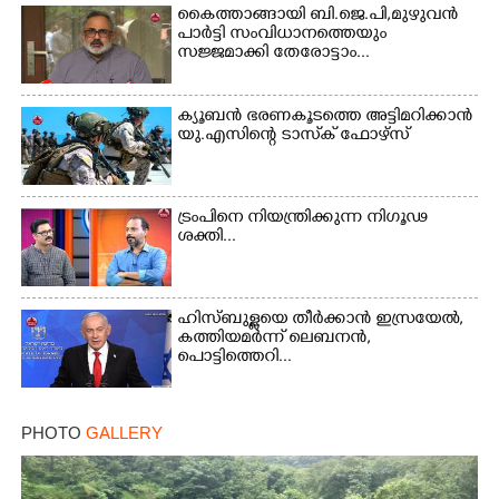
കൈത്താങ്ങായി ബി.ജെ.പി,മുഴുവൻ
പാർട്ടി സംവിധാനത്തെയും
Copy Link
സജ്ജമാക്കി തേരോട്ടാം...
ക്യൂബൻ ഭരണകൂടത്തെ അട്ടിമറിക്കാൻ
യു.എസിന്റെ ടാസ്‌ക് ഫോഴ്സ്
ട്രംപിനെ നിയന്ത്രിക്കുന്ന നിഗൂഢ
ശക്തി...
ഹിസ്ബുള്ളയെ തീർക്കാൻ ഇസ്രയേൽ,
കത്തിയമർന്ന് ലെബനൻ,
പൊട്ടിത്തെറി...
PHOTO
GALLERY