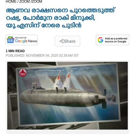
HOME /
ZOOM /
ZOOM
CINEMA
ആണവ രാക്ഷസനെ പുറത്തെടുത്ത്
റഷ്യ, പോർമുന രാകി മിനുക്കി,
OPINION
യു.എസിന്‌ നേരെ പുടിൻ
PHOTOS
Share
1 MIN READ
PUBLISHED: NOVEMBER 04, 2025 02:38 AM IST
LIFESTYLE
SPIRITUAL
INFO+
ART
ASTRO