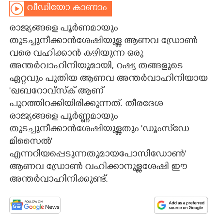
വീഡിയോ കാണാം
CARTOONS
രാജ്യങ്ങളെ പൂർണമായും
തുടച്ചുനീക്കാൻശേഷിയുള്ള ആണവ ഡ്രോൺ
LITERATURE
വരെ വഹിക്കാൻ കഴിയുന്ന ഒരു
അന്തർവാഹിനിയുമായി, റഷ്യ തങ്ങളുടെ
ZOOM
ഏറ്റവും പുതിയ ആണവ അന്തർവാഹിനിയായ
'ഖബറോവ്സ്‌ക് ആണ്
CONTACT US
പുറത്തിറക്കിയിരിക്കുന്നത്. തീരദേശ
രാജ്യങ്ങളെ പൂർണ്ണമായും
തുടച്ചുനീക്കാൻശേഷിയുള്ളതും 'ഡൂംസ്‌ഡേ
മിസൈൽ'
എന്നറിയപ്പെടുന്നതുമായപോസിഡോൺ'
ആണവ ഡ്രോൺ വഹിക്കാനുള്ളശേഷി ഈ
അന്തർവാഹിനിക്കുണ്ട്.