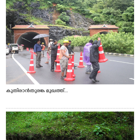
കുതിരാൻതുരങ്ക മുഖത്ത്...