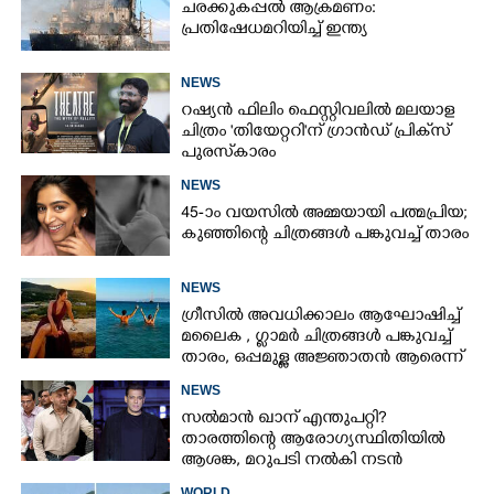
ചരക്കുകപ്പൽ ആക്രമണം:
പ്രതിഷേധമറിയിച്ച് ഇന്ത്യ
NEWS
റഷ്യൻ ഫിലിം ഫെസ്റ്റിവലിൽ മലയാള
ചിത്രം 'തിയേറ്ററി'ന് ഗ്രാൻഡ് പ്രിക്‌സ്
പുരസ്‌കാരം
NEWS
45-ാം വയസിൽ അമ്മയായി പത്മപ്രിയ;
കുഞ്ഞിന്റെ ചിത്രങ്ങൾ പങ്കുവച്ച് താരം
NEWS
ഗ്രീസിൽ അവധിക്കാലം ആഘോഷിച്ച്
മലൈക ,​ ഗ്ലാമർ ചിത്രങ്ങൾ പങ്കുവച്ച്
താരം,​ ഒപ്പമുള്ള അജ്ഞാതൻ ആരെന്ന്
ആരാധകർ
NEWS
സൽമാൻ ഖാന് എന്തുപറ്റി?
താരത്തിന്റെ ആരോഗ്യസ്ഥിതിയിൽ
ആശങ്ക, മറുപടി നൽകി നടൻ
WORLD