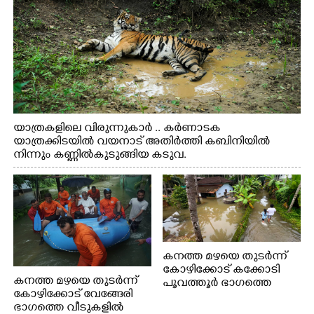
യാത്രകളിലെ വിരുന്നുകാർ .. കർണാടക
യാത്രക്കിടയിൽ വയനാട് അതിർത്തി കബിനിയിൽ
നിന്നും കണ്ണിൽകുടുങ്ങിയ കടുവ.
കനത്ത മഴയെ തുടർന്ന്
കോഴിക്കോട് കക്കോടി
കനത്ത മഴയെ തുടർന്ന്
പൂവത്തൂർ ഭാഗത്തെ
കോഴിക്കോട് വേങ്ങേരി
വീടുകളിൽ വെള്ളം
ഭാഗത്തെ വീടുകളിൽ
കയറിയപ്പോൾ