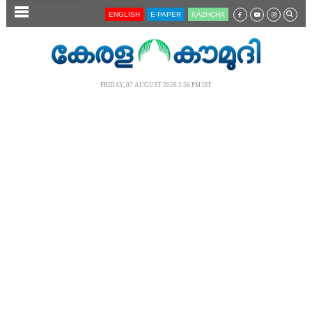
SECTIONS
ENGLISH
E-PAPER
KĀZHCHA
HOME
LATEST
FRIDAY, 07 AUGUST 2026 2.56 PM IST
AUDIO
NOTIFIED NEWS
POLL
KERALA
LOCAL
NEWS 360
CASE DIARY