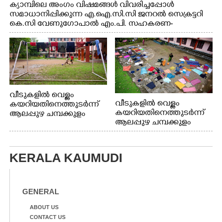
ക്യാമ്പിലെ അംഗം വിഷമങ്ങൾ വിവരിച്ചപ്പോൾ
സമാധാനിപ്പിക്കുന്ന എ.ഐ.സി.സി ജനറൽ സെക്രട്ടറി
കെ.സി വേണുഗോപാൽ എം.പി. സഹകരണ-
എക്സൈസ് വകുപ്പ് മന്ത്രി എം. ലിജു, എന്നിവർ
വീടുകളിൽ വെള്ളം
വീടുകളിൽ വെള്ളം
കയറിയതിനെത്തുടർന്ന്
കയറിയതിനെത്തുടർന്ന്
ആലപ്പുഴ ചമ്പക്കുളം
ആലപ്പുഴ ചമ്പക്കുളം
ഫാദർ തോമസ്
ഫാദർ തോമസ്
പോരൂക്കര സെൻട്രൽ
പോരൂക്കര സെൻട്രൽ
സ്കൂളിലെ ദുരിതാശ്വാസ
സ്കൂളിലെ ദുരിതാശ്വാസ
ക്യാമ്പിലെത്തിയവർ
KERALA KAUMUDI
ക്യാമ്പിലെത്തിയവർ മഴ
വസ്ത്രങ്ങൾ
മാറിനിന്ന ഇടവേളയിൽ
ഉണക്കാനിട്ടിരിക്കുന്ന
ക്യാമ്പ് പരിസരത്ത്
ഗോൾപോസ്റ്റിന് മുന്നിൽ
വസ്ത്രങ്ങൾ
ഫുട്ബോൾ കളികളിൽ
GENERAL
ഉണക്കാനിടുന്ന കാഴ്ച.
ഏർപ്പെട്ടിരിക്കുന്ന
കുട്ടികൾ
ABOUT US
CONTACT US