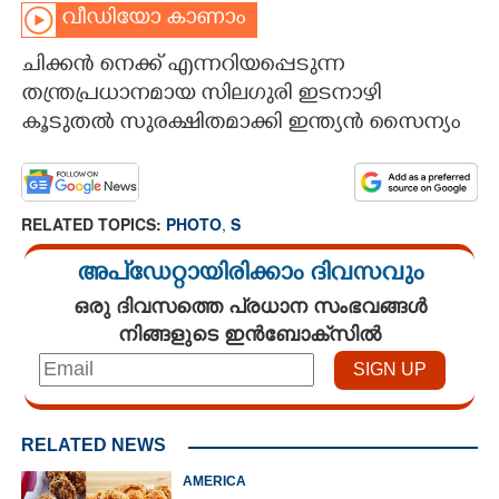
വീഡിയോ കാണാം
CARTOONS
ചിക്കൻ നെക്ക് എന്നറിയപ്പെടുന്ന
തന്ത്രപ്രധാനമായ സിലഗുരി ഇടനാഴി
LITERATURE
കൂടുതൽ സുരക്ഷിതമാക്കി ഇന്ത്യൻ സൈന്യം
ZOOM
RELATED TOPICS:
PHOTO
,
S
CONTACT US
അപ്ഡേറ്റായിരിക്കാം ദിവസവും
ഒരു ദിവസത്തെ പ്രധാന സംഭവങ്ങൾ
നിങ്ങളുടെ ഇൻബോക്സിൽ
RELATED NEWS
AMERICA