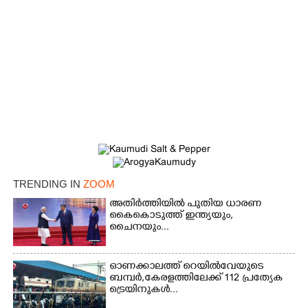
×
Share this link
TRENDING IN
ZOOM
അതിർത്തിയിൽ പുതിയ ധാരണ
കൈകൊടുത്ത് ഇന്ത്യയും,
ചൈനയും...
Copy Link
ഓണക്കാലത്ത് റെയിൽവേയുടെ
ബമ്പർ,കേരളത്തിലേക്ക് 112 പ്രത്യേക
ട്രെയിനുകൾ...