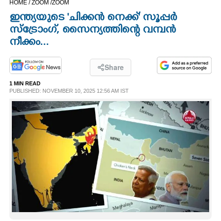
HOME /
ZOOM /
ZOOM
CINEMA
ഇന്ത്യയുടെ 'ചിക്കൻ നെക്ക്' സൂപ്പർ
സ്ട്രോംഗ്, സൈന്യത്തിന്റെ വമ്പൻ
OPINION
നീക്കം...
PHOTOS
Share
1 MIN READ
PUBLISHED: NOVEMBER 10, 2025 12:56 AM IST
LIFESTYLE
SPIRITUAL
INFO+
ART
ASTRO