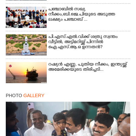
പഞ്ചാബില്‍ സഖ്യ
നീക്കം,ബി.ജെ.പിയുടെ അടുത്ത
ലക്ഷ്യം പഞ്ചാബ് ...
പി.എസ്.എൽ.വിക്ക് ശത്രു സ്വന്തം
വീട്ടിൽ, അട്ടിമറിയ്ക്ക് പിന്നിൽ
ഐ.എസ്.ആ.ഒ ഉന്നതൻ?
റഷ്യൻ എണ്ണ, പുതിയ നീക്കം, ഇന്ത്യയ്ക്ക്
അമേരിക്കയുടെ തിരിച്ചടി...
PHOTO
GALLERY