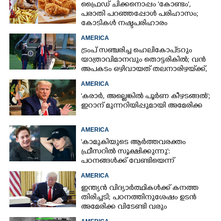
ഫ്രൈഡ് ചിക്കനൊപ്പം 'കോണ്ടം',​
പരാതി പറഞ്ഞപ്പോൾ പരിഹാസം;
കോടികൾ നഷ്ടപരിഹാരം
ആവശ്യപ്പെട്ട് ദമ്പതികൾ
AMERICA
ട്രംപ് സഞ്ചരിച്ച ഹെലികോപ്‌ടറും
യാത്രാവിമാനവും തൊട്ടരികിൽ; വൻ
അപകടം ഒഴിവായത് തലനാരിഴയ്‌ക്ക്,
അന്വേഷണം
AMERICA
'കരാർ, അല്ലെങ്കിൽ പൂർണ കീഴടങ്ങൽ';
ഇറാന് മുന്നറിയിപ്പുമായി അമേരിക്ക
AMERICA
'കാമുകിയുടെ ആർത്തവരക്തം
ഫ്രീസറിൽ സൂക്ഷിക്കുന്നു':
പഠനങ്ങൾക്ക് വേണ്ടിയെന്ന്
വിശദീകരണം,​ ചർച്ചയായി ബ്രയാൻ
AMERICA
ജോൺസന്റെ പോസ്റ്റ്
ഇന്ത്യൻ വിദ്യാർത്ഥികൾക്ക് കനത്ത
തിരിച്ചടി; പഠനത്തിനുശേഷം ഉടൻ
അമേരിക്ക വിടേണ്ടി വരും