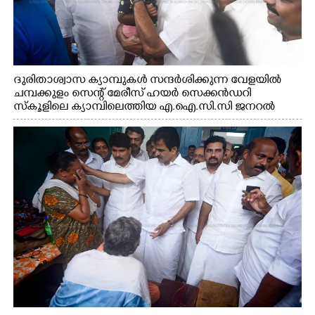
ദുരിതാശ്വാസ ക്യാമ്പുകൾ സന്ദർശിക്കുന്ന വേളയിൽ
ചമ്പക്കുളം സെന്റ് മേരീസ് ഹയർ സെക്കൻഡറി
സ്കൂളിലെ ക്യാമ്പിലെത്തിയ എ.ഐ.സി.സി ജനറൽ
സെക്രട്ടറി കെ.സി വേണുഗോപാൽ എം.പി കുരുന്നിനെ
എടുത്ത് ലാളിച്ചപ്പോൾ. സഹകരണ-എക്സൈസ്
വകുപ്പ് മന്ത്രി എം. ലിജു, കൃഷിവകുപ്പ് മന്ത്രി ടി. സിദ്ദിഖ്,
റെജി ചെറിയാൻ എം. എൽ. എ എന്നിവർ സമീപം