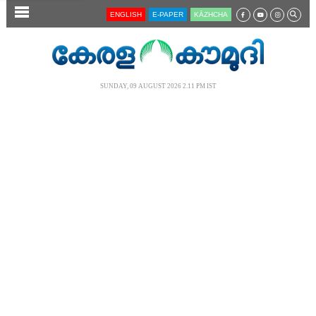
SECTIONS
ENGLISH
E-PAPER
KĀZHCHA
HOME
LATEST
SUNDAY, 09 AUGUST 2026 2.11 PM IST
AUDIO
NOTIFIED NEWS
POLL
KERALA
LOCAL
NEWS 360
CASE DIARY