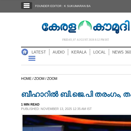
SECTIONS
FOUNDER EDITOR : K SUKUMARAN BA
HOME
LATEST
AUDIO
FRIDAY, 07 AUGUST 2026 8.52 PM IST
NOTIFIED NEWS
LATEST
AUDIO
KERALA
LOCAL
NEWS 360
POLL
KERALA
HOME /
ZOOM /
ZOOM
LOCAL
ബീഹാറിൽ ബി.ജെ.പി തരംഗം, 
NEWS 360
1 MIN READ
PUBLISHED: NOVEMBER 13, 2025 12:35 AM IST
CASE DIARY