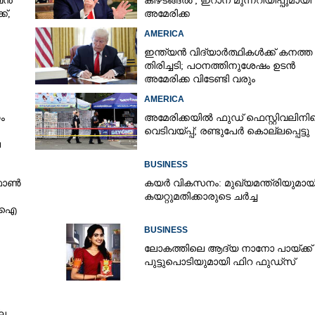
 വൻ
കീഴടങ്ങൽ'; ഇറാന് മുന്നറിയിപ്പുമായി
്,
അമേരിക്ക
AMERICA
ഇന്ത്യൻ വിദ്യാർത്ഥികൾക്ക് കനത്ത
തിരിച്ചടി; പഠനത്തിനുശേഷം ഉടൻ
അമേരിക്ക വിടേണ്ടി വരും
ാൻ
AMERICA
ം
അമേരിക്കയിൽ ഫുഡ് ഫെസ്റ്റിവലിനി
വെടിവയ്‌പ്പ്; രണ്ടുപേർ കൊല്ലപ്പെട്ടു
െ
BUSINESS
 ഫോൺ
കയർ വികസനം: മുഖ്യമന്ത്രിയുമായ
കയറ്റുമതിക്കാരുടെ ചർച്ച
ബിഐ
BUSINESS
ലോകത്തിലെ ആദ്യ നാനോ പായ്ക്ക്
പുട്ടുപൊടിയുമായി ഫിറ ഫുഡ്‌സ്
Share this link
ല,