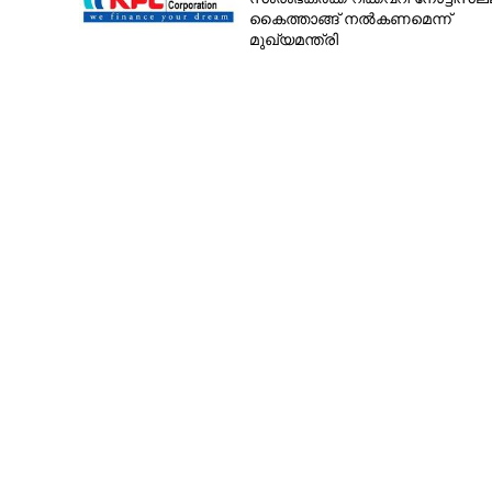
കൈത്താങ്ങ് നൽകണമെന്ന്
മുഖ്യമന്ത്രി
ബീഹാറിൽ ബി.ജ
തകർന്നടിയുമോ