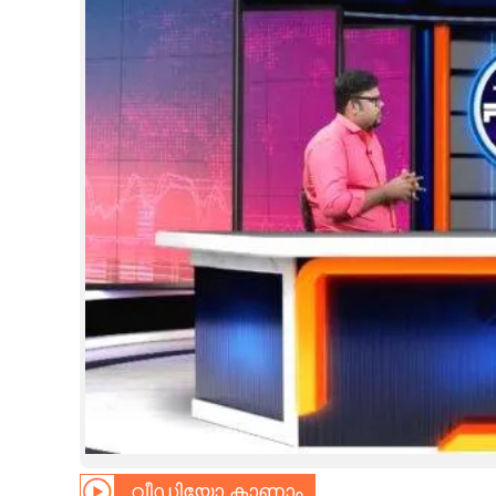
CINEMA
OPINION
PHOTOS
LIFESTYLE
SPIRITUAL
INFO+
ART
ASTRO
വീഡിയോ കാണാം