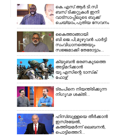
കെ.എസ്.ആർ.ടി.സി
ബസ് ടിക്കറ്റുകൾ ഇനി
വാട്സാപ്പിലൂടെ ബുക്ക്
ചെയ്യാം,പുതിയ സേവനം
തുടങ്ങി...
കൈത്താങ്ങായി
ബി.ജെ.പി,മുഴുവൻ പാർട്ടി
സംവിധാനത്തെയും
സജ്ജമാക്കി തേരോട്ടാം...
ക്യൂബൻ ഭരണകൂടത്തെ
അട്ടിമറിക്കാൻ
യു.എസിന്റെ ടാസ്‌ക്
ഫോഴ്സ്
ട്രംപിനെ നിയന്ത്രിക്കുന്ന
നിഗൂഢ ശക്തി...
ഹിസ്ബുള്ളയെ തീർക്കാൻ
ഇസ്രയേൽ,
കത്തിയമർന്ന് ലെബനൻ,
പൊട്ടിത്തെറി...