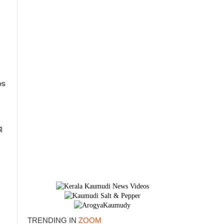
ടെ
ി
×
TRENDING IN
ZOOM