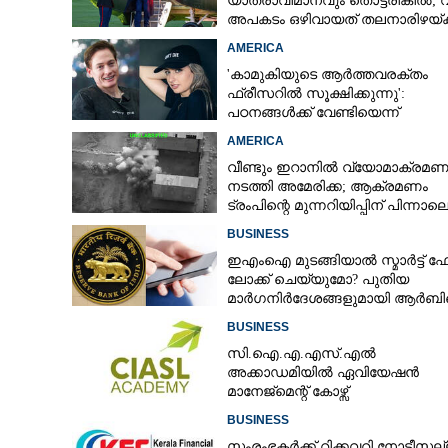
യാത്രാവിമാനവും തൊട്ടരികിൽ;
അപകടം ഒഴിവായത് തലനാരിഴയ്‌ക്ക
അന്വേഷണം
AMERICA
'കാമുകിയുടെ ആർത്തവരക്തം
ഫ്രീസറിൽ സൂക്ഷിക്കുന്നു':
പഠനങ്ങൾക്ക് വേണ്ടിയെന്ന്
വിശദീകരണം,​ ചർച്ചയായി ബ്രയ
AMERICA
ജോൺസന്റെ പോസ്റ്റ്
വീണ്ടും ഇറാനിൽ വ്യോമാക്രമണ
നടത്തി അമേരിക്ക; ആക്രമണം
ട്രംപിന്റെ മുന്നറിയിപ്പിന് പിന്നാല
BUSINESS
ഇഎംഐ മുടങ്ങിയാൽ സ്മാർട്ട്
ലോക്ക് ചെയ്യുമോ? പുതിയ
മാർഗനിർദേശങ്ങളുമായി ആർ
BUSINESS
സി.ഐ.എ.എസ്.എൽ
അക്കാഡമിയിൽ ഏവിയേഷൻ
മാനേജ്മെന്റ് കോഴ്സ്
BUSINESS
സംരംഭകർക്ക് റിക്കവറി നോട്ടീസല്