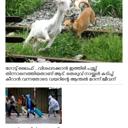
ഗോട്ട് ലൈഫ് ...വിശപ്പടക്കാൻ ഇത്തിരി പുല്ല്
തിന്നാനെത്തിയതാണ് ആട്. തെരുവ് നായ്ക്കൾ കടിച്ച്
കീറാൻ വന്നതോടെ വയറിന്റെ ആന്തൽ മറന്ന് ജീവന്
വേണ്ടിയായി ഓട്ടം. എറണാകുളം വാത്തുരുത്തിയിൽ
നിന്നുള്ള കാഴ്ച