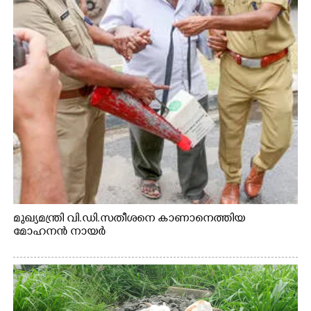
മുഖ്യമന്ത്രി വി.ഡി.സതീശനെ കാണാനെത്തിയ
മോഹനൻ നായർ