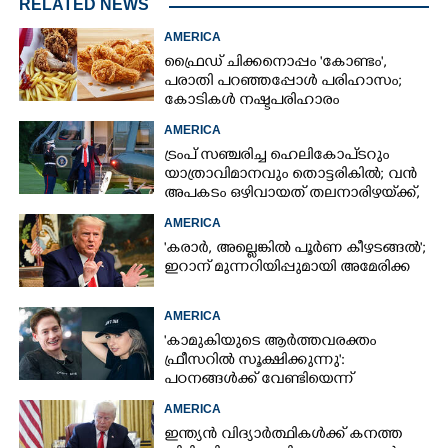
RELATED NEWS
AMERICA
ഫ്രൈഡ് ചിക്കനൊപ്പം 'കോണ്ടം',​
പരാതി പറഞ്ഞപ്പോൾ പരിഹാസം;
കോടികൾ നഷ്ടപരിഹാരം
ആവശ്യപ്പെട്ട് ദമ്പതികൾ
AMERICA
ട്രംപ് സഞ്ചരിച്ച ഹെലികോപ്‌ടറും
യാത്രാവിമാനവും തൊട്ടരികിൽ; വൻ
അപകടം ഒഴിവായത് തലനാരിഴയ്‌ക്ക്,
അന്വേഷണം
AMERICA
'കരാർ, അല്ലെങ്കിൽ പൂർണ കീഴടങ്ങൽ';
ഇറാന് മുന്നറിയിപ്പുമായി അമേരിക്ക
AMERICA
'കാമുകിയുടെ ആർത്തവരക്തം
ഫ്രീസറിൽ സൂക്ഷിക്കുന്നു':
പഠനങ്ങൾക്ക് വേണ്ടിയെന്ന്
വിശദീകരണം,​ ചർച്ചയായി ബ്രയാൻ
AMERICA
ജോൺസന്റെ പോസ്റ്റ്
ഇന്ത്യൻ വിദ്യാർത്ഥികൾക്ക് കനത്ത