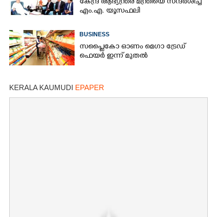
കേന്ദ്ര ആഭ്യന്ത്രര മന്ത്രിയെ സന്ദർശിച്ച്
എം.എ. യൂസഫലി
BUSINESS
സപ്ലൈകോ ഓണം മെഗാ ട്രേഡ്
ഫെയർ ഇന്ന് മുതൽ
KERALA KAUMUDI
EPAPER