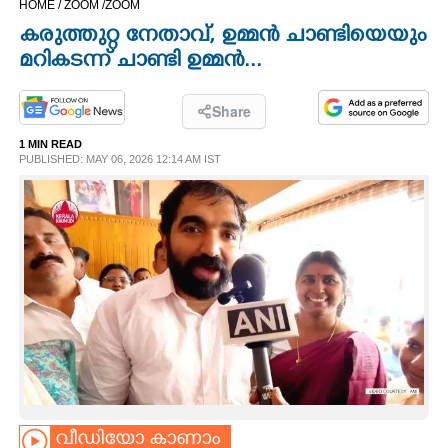
HOME /
ZOOM /
ZOOM
CINEMA
കരുത്തുറ്റ നേതാവ്, ഉമ്മൻ ചാണ്ടിയെയും
മറികടന്ന് ചാണ്ടി ഉമ്മൻ...
OPINION
Share
PHOTOS
1 MIN READ
PUBLISHED: MAY 06, 2026 12:14 AM IST
LIFESTYLE
SPIRITUAL
INFO+
ART
ASTRO
വീഡിയോ കാണാം