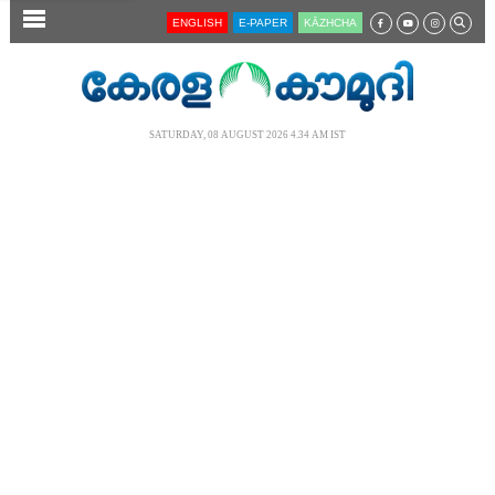
SECTIONS
ENGLISH
E-PAPER
KĀZHCHA
HOME
LATEST
SATURDAY, 08 AUGUST 2026 4.34 AM IST
AUDIO
NOTIFIED NEWS
POLL
KERALA
LOCAL
NEWS 360
CASE DIARY