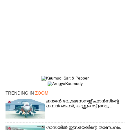
TRENDING IN
ZOOM
ഇന്ത്യൻ വ്യോമസേനയ്ക്ക് ഫ്രാൻസിന്റെ
വമ്പൻ ഓഫർ, കണ്ണുംനട്ട് ഇന്ത്യ...
×
Share this link
ഗാസയിൽ ഇസ്രയേലിന്റെ താണ്ഡവം,