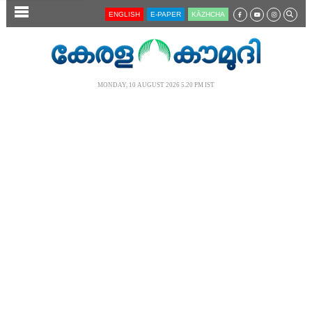
SECTIONS
ENGLISH
E-PAPER
KĀZHCHA
HOME
LATEST
MONDAY, 10 AUGUST 2026 5.20 PM IST
AUDIO
NOTIFIED NEWS
POLL
KERALA
LOCAL
NEWS 360
CASE DIARY