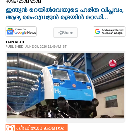
HOME /
ZOOM /
ZOOM
CINEMA
ഇന്ത്യൻ റെയിൽവേയുടെ ഹരിത വിപ്ലവം,
ആദ്യ ഹൈഡ്രജൻ ട്രെയിൻ റെഡി...
OPINION
Share
PHOTOS
1 MIN READ
PUBLISHED: JUNE 09, 2026 12:49 AM IST
LIFESTYLE
SPIRITUAL
INFO+
ART
ASTRO
വീഡിയോ കാണാം