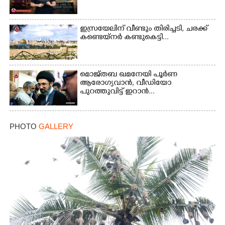
ഇസ്രയേലിന് വീണ്ടും തിരിച്ചടി, ചരക്ക്
കണ്ടെയ്നർ കണ്ടുകെട്ടി...
മൊജ്തബ ഖമനേയി പൂർണ
ആരോഗ്യവാൻ, വീഡിയോ
പുറത്തുവിട്ട് ഇറാൻ...
PHOTO
GALLERY