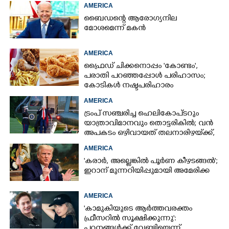
AMERICA
ബൈഡന്റെ ആരോഗ്യനില
മോശമെന്ന് മകൻ
AMERICA
ഫ്രൈഡ് ചിക്കനൊപ്പം 'കോണ്ടം',​
പരാതി പറഞ്ഞപ്പോൾ പരിഹാസം;
കോടികൾ നഷ്ടപരിഹാരം
ആവശ്യപ്പെട്ട് ദമ്പതികൾ
AMERICA
ട്രംപ് സഞ്ചരിച്ച ഹെലികോപ്‌ടറും
യാത്രാവിമാനവും തൊട്ടരികിൽ; വൻ
അപകടം ഒഴിവായത് തലനാരിഴയ്‌ക്ക്,
അന്വേഷണം
AMERICA
'കരാർ, അല്ലെങ്കിൽ പൂർണ കീഴടങ്ങൽ';
ഇറാന് മുന്നറിയിപ്പുമായി അമേരിക്ക
AMERICA
'കാമുകിയുടെ ആർത്തവരക്തം
ഫ്രീസറിൽ സൂക്ഷിക്കുന്നു':
പഠനങ്ങൾക്ക് വേണ്ടിയെന്ന്