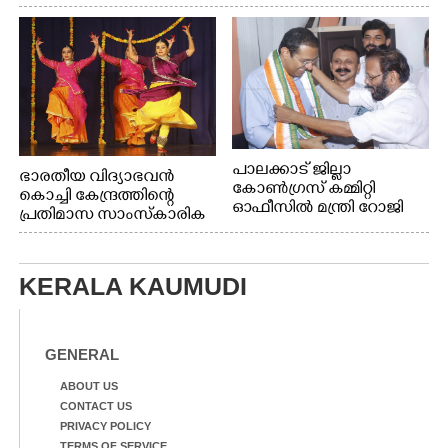
പാലക്കാട് ജില്ലാ
ഭാരതീയ വിദ്യാഭവൻ
കോൺഗ്രസ് കമ്മിറ്റി
കൊച്ചി കേന്ദ്രത്തിന്റെ
ഓഫീസിൽ മന്ത്രി റോജി
പ്രതിമാസ സാംസ്കാരിക
എം ജോണിന്
പരിപാടിയുടെ ഭാഗമായി
ടി.ഡി റോഡിലെ ഭാരതീയ
വിദ്യാഭവൻ സർദാർ
KERALA KAUMUDI
പട്ടേൽ സഭാഗൃഹത്തിൽ
എം. അക്ഷതയുടെ
നേതൃത്വത്തിൽ
അവതരിപ്പിച്ച ലയ നമൻ
GENERAL
കഥക് നൃത്തത്തിൽ നിന്ന്
ABOUT US
CONTACT US
PRIVACY POLICY
TERMS OF SERVICE