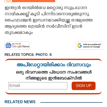
ഇന്ത്യൻ റെയിൽവേ മറ്റൊരു സുപ്രധാന
CARTOONS
നാഴികക്കല്ല് കൂടി പിന്നിടാനൊരുങ്ങുന്നു.
ഹൈഡ്രജൻ ഇന്ധനമാക്കിയുള്ള രാജ്യത്തെ
LITERATURE
ആദ്യത്തെ ട്രെയിൻ സർവീസിന് ഉടൻ
തുടക്കമാകും
ZOOM
CONTACT US
RELATED TOPICS:
PHOTO
,
S
അപ്ഡേറ്റായിരിക്കാം ദിവസവും
ഒരു ദിവസത്തെ പ്രധാന സംഭവങ്ങൾ
നിങ്ങളുടെ ഇൻബോക്സിൽ
RELATED NEWS