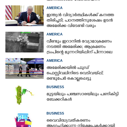
വിശദീകരണം,​ ചർച്ചയായി ബ്രയാൻ
AMERICA
ജോൺസന്റെ പോസ്റ്റ്
ഇന്ത്യൻ വിദ്യാർത്ഥികൾക്ക് കനത്ത
തിരിച്ചടി; പഠനത്തിനുശേഷം ഉടൻ
അമേരിക്ക വിടേണ്ടി വരും
AMERICA
വീണ്ടും ഇറാനിൽ വ്യോമാക്രമണം
നടത്തി അമേരിക്ക; ആക്രമണം
ട്രംപിന്റെ മുന്നറിയിപ്പിന് പിന്നാലെ
AMERICA
അമേരിക്കയിൽ ഫുഡ്
ഫെസ്റ്റിവലിനിടെ വെടിവയ്‌പ്പ്;
രണ്ടുപേർ കൊല്ലപ്പെട്ടു
BUSINESS
മുട്ടയിലും പഞ്ചസാരയിലും പണികിട്ടി
ബേക്കറികൾ
BUSINESS
വൈവിദ്ധ്യവത്കരണം
ആഗ്രഹിക്കുന്ന നിക്ഷേപകർക്കായി