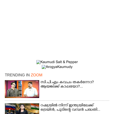
×
Share this link
TRENDING IN
ZOOM
സി.പി.എം കവചം തകർന്നോ?
ആയങ്കിക്ക് കാപ്പയോ?...
Copy Link
റഷ്യയിൽ നിന്ന് ഇന്ത്യയിലേക്ക്
ട്രെയിൻ, പുടിന്റെ വമ്പൻ പദ്ധതി...