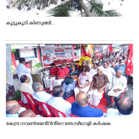
കൂട്ടുകൂടി കിണുങ്ങി...
കേന്ദ്ര ഗവൺമെൻ്റിൻ്റെ തൊഴിലാളി കർഷക