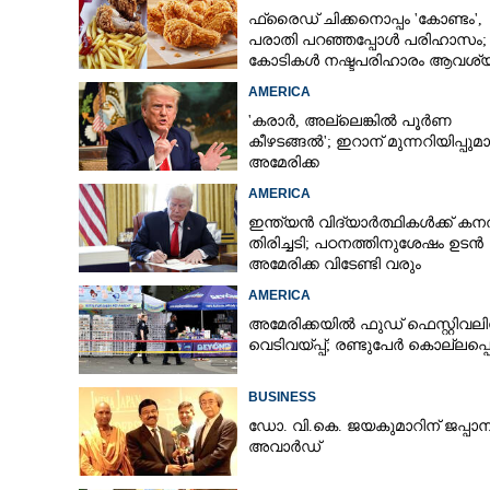
ഫ്രൈഡ് ചിക്കനൊപ്പം 'കോണ്ടം',​
പരാതി പറഞ്ഞപ്പോൾ പരിഹാസം;
കോടികൾ നഷ്ടപരിഹാരം ആവശ്യപ്പ
ദമ്പതികൾ
AMERICA
'കരാർ, അല്ലെങ്കിൽ പൂർണ
കീഴടങ്ങൽ'; ഇറാന് മുന്നറിയിപ്പുമ
അമേരിക്ക
AMERICA
ഇന്ത്യൻ വിദ്യാർത്ഥികൾക്ക് കന
തിരിച്ചടി; പഠനത്തിനുശേഷം ഉടൻ
അമേരിക്ക വിടേണ്ടി വരും
AMERICA
അമേരിക്കയിൽ ഫുഡ് ഫെസ്റ്റിവലി
വെടിവയ്‌പ്പ്; രണ്ടുപേർ കൊല്ലപ്പെട
BUSINESS
ഡോ. വി.കെ. ജയകുമാറിന് ജപ്പാ
അവാർഡ്