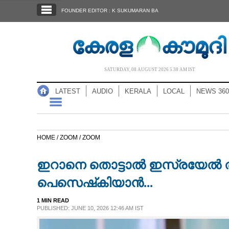
SECTIONS
FOUNDER EDITOR : K SUKUMARAN BA
HOME
LATEST
AUDIO
SATURDAY, 08 AUGUST 2026 5.38 AM IST
NOTIFIED NEWS
LATEST
AUDIO
KERALA
LOCAL
NEWS 360
POLL
KERALA
HOME /
ZOOM /
ZOOM
LOCAL
ഇറാനെ തൊട്ടാൽ ഇസ്രയേൽ തര
NEWS 360
പെസെഷ്‌കിയാൻ...
1 MIN READ
CASE DIARY
PUBLISHED: JUNE 10, 2026 12:46 AM IST