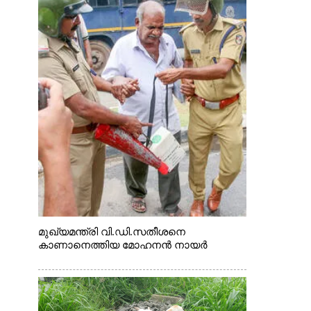
മുഖ്യമന്ത്രി വി.ഡി.സതീശനെ
കാണാനെത്തിയ മോഹനൻ നായർ