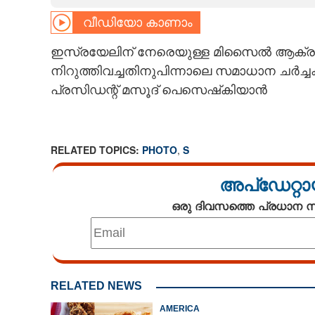
വീഡിയോ കാണാം
CARTOONS
ഇസ്രയേലിന് നേരെയുള്ള മിസൈൽ ആക്രമ
LITERATURE
നിറുത്തിവച്ചതിനുപിന്നാലെ സമാധാന ചർച്ചകളി
പ്രസിഡന്റ് മസൂദ് പെസെഷ്‌കിയാൻ
ZOOM
CONTACT US
RELATED TOPICS:
PHOTO
,
S
അപ്ഡേറ്റാ
ഒരു ദിവസത്തെ പ്രധാന
RELATED NEWS
AMERICA