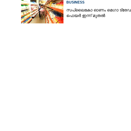
BUSINESS
സപ്ലൈകോ ഓണം മെഗാ ട്രേഡ
ഫെയർ ഇന്ന് മുതൽ
ഇറാനെ തൊട്ട
തരിപ്പണമാകും
പെസെഷ്‌കിയാൻ