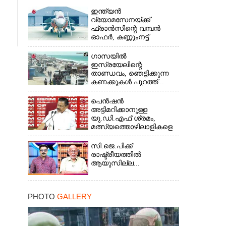
ഇന്ത്യൻ
വ്യോമസേനയ്ക്ക്
ഫ്രാൻസിന്റെ വമ്പൻ
ഓഫർ, കണ്ണുംനട്ട്
ഇന്ത്യ...
ഗാസയിൽ
ഇസ്രയേലിന്റെ
താണ്ഡവം, ഞെട്ടിക്കുന്ന
കണക്കുകൾ പുറത്ത്...
പെൻഷൻ
അട്ടിമറിക്കാനുള്ള
യു.ഡി.എഫ് ശ്രമം,
മത്സ്യത്തൊഴിലാളികളെ
സംരക്ഷിക്കണം...
സി.ജെ.പിക്ക്
രാഷ്ട്രീയത്തിൽ
ആയുസില്ല...
PHOTO
GALLERY