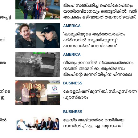
ട്രംപ് സഞ്ചരിച്ച ഹെലികോപ്‌ടറും
യാത്രാവിമാനവും തൊട്ടരികിൽ; വൻ
െട്ട്
അപകടം ഒഴിവായത് തലനാരിഴയ്‌ക്ക്,
അന്വേഷണം
AMERICA
'കാമുകിയുടെ ആർത്തവരക്തം
ായി
ഫ്രീസറിൽ സൂക്ഷിക്കുന്നു':
പഠനങ്ങൾക്ക് വേണ്ടിയെന്ന്
വിശദീകരണം,​ ചർച്ചയായി ബ്രയാൻ
AMERICA
ജോൺസന്റെ പോസ്റ്റ്
ത്ത
വീണ്ടും ഇറാനിൽ വ്യോമാക്രമണം
നടത്തി അമേരിക്ക; ആക്രമണം
ട്രംപിന്റെ മുന്നറിയിപ്പിന് പിന്നാലെ
BUSINESS
നിടെ
കേരളവിഷന് മൂന്ന് ബി.സി.എസ് രത്ന
്ടു
പുരസ്‌കാരം
BUSINESS
നിൽ
കേന്ദ്ര ആഭ്യന്ത്രര മന്ത്രിയെ
സന്ദർശിച്ച് എം.എ. യൂസഫലി