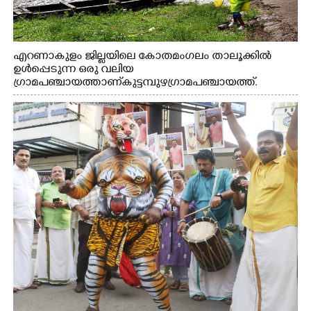
എറണാകുളം ജില്ലയിലെ കോതമംഗലം താലൂക്കിൽ
ഉൾപ്പെടുന്ന ഒരു വലിയ
ഗ്രാമപഞ്ചായത്താണ് കുട്ടമ്പുഴ ഗ്രാമ പഞ്ചായത്ത്.
ആദിവാസി ഊരുകളായ വെള്ളാരംകുത്ത്, കത്തിപ്പാറ,
ഉറിയംപെട്ടി, തേക്കല്ല്, വെട്ടിക്കല്ല്, മഞ്ചപ്പാറ എന്നീ ആറു
സ്ഥലങ്ങളിലേക്കുള്ള പ്രധാന സഞ്ചാര മാർഗമാണ് ഈ
കാണുന്ന കടത്ത് വള്ളം