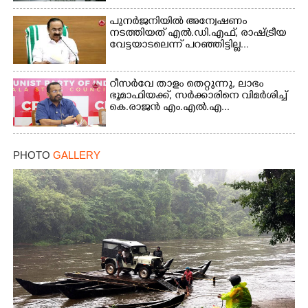
പുനർജനിയിൽ അന്വേഷണം
നടത്തിയത് എൽ.ഡി.എഫ്, രാഷ്ട്രീയ
വേട്ടയാടലെന്ന് പറഞ്ഞിട്ടില്ല...
റീസർവേ താളം തെറ്റുന്നു, ലാഭം
ഭൂമാഫിയക്ക്, സർക്കാരിനെ വിമർശിച്ച്
കെ.രാജൻ എം.എൽ.എ...
PHOTO
GALLERY