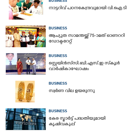
BUSINESS
നാ​ട്ട​റി​വ് ​പ​ഠ​ന​കേ​ന്ദ്ര​വു​മാ​യി​ ​വി.​ഐ.​ടി
BUSINESS
ആച്യുത സാമന്തയ്ക്ക് 75-ാമത് ഓണററി
ഡോക്ടറേറ്റ്
BUSINESS
സ്റ്റെയിൻസ് സി.ബി.എസ്.ഇ സ്‌കൂൾ
വാർഷികാഘോഷം
BUSINESS
സ്വർണ വില ഉയരുന്നു
BUSINESS
കേര സ്മാർട്ട് പദ്ധതിയുമായി
കൃഷിവകുപ്പ്