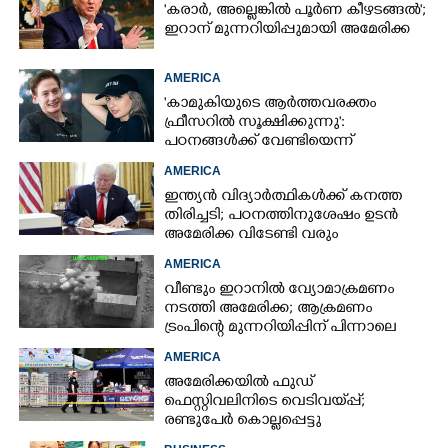
'കരാർ, അല്ലെങ്കിൽ പൂർണ കീഴടങ്ങൽ';
ഇറാന് മുന്നറിയിപ്പുമായി അമേരിക്ക
AMERICA
'കാമുകിയുടെ ആർത്തവരക്തം
ഫ്രീസറിൽ സൂക്ഷിക്കുന്നു':
പഠനങ്ങൾക്ക് വേണ്ടിയെന്ന്
വിശദീകരണം,​ ചർച്ചയായി ബ്രയാൻ
AMERICA
ജോൺസന്റെ പോസ്റ്റ്
ഇന്ത്യൻ വിദ്യാർത്ഥികൾക്ക് കനത്ത
തിരിച്ചടി; പഠനത്തിനുശേഷം ഉടൻ
അമേരിക്ക വിടേണ്ടി വരും
AMERICA
വീണ്ടും ഇറാനിൽ വ്യോമാക്രമണം
നടത്തി അമേരിക്ക; ആക്രമണം
ട്രംപിന്റെ മുന്നറിയിപ്പിന് പിന്നാലെ
AMERICA
അമേരിക്കയിൽ ഫുഡ്
ഫെസ്റ്റിവലിനിടെ വെടിവയ്‌പ്പ്;
രണ്ടുപേർ കൊല്ലപ്പെട്ടു