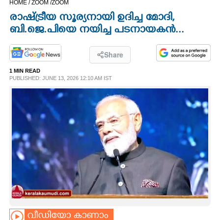
HOME /
ZOOM /
ZOOM
CINEMA
രാഷ്ട്രീയ സൂര്യനായി ഉദിച്ച മോദി,
ബി.ജെ.പിയെ നയിച്ച പടനായകൻ...
OPINION
Share
PHOTOS
1 MIN READ
PUBLISHED: JUNE 13, 2026 12:10 AM IST
LIFESTYLE
SPIRITUAL
INFO+
ART
ASTRO
വീഡിയോ കാണാം