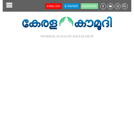
SECTIONS
ENGLISH
E-PAPER
KĀZHCHA
HOME
LATEST
THURSDAY, 06 AUGUST 2026 8.38 AM IST
AUDIO
NOTIFIED NEWS
POLL
KERALA
LOCAL
NEWS 360
CASE DIARY