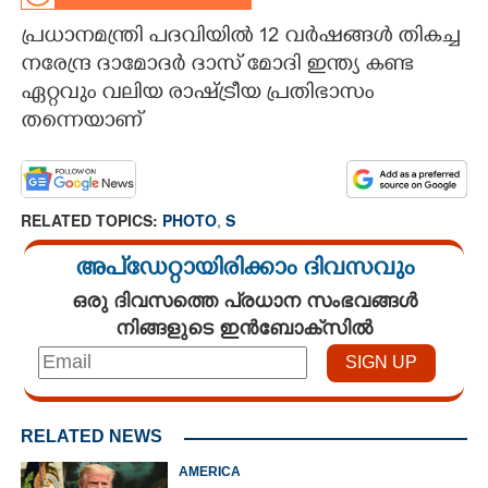
പ്രധാനമന്ത്രി പദവിയിൽ 12 വർഷങ്ങൾ തികച്ച
CARTOONS
നരേന്ദ്ര ദാമോദർ ദാസ് മോദി ഇന്ത്യ കണ്ട
ഏറ്റവും വലിയ രാഷ്ട്രീയ പ്രതിഭാസം
LITERATURE
തന്നെയാണ്
ZOOM
RELATED TOPICS:
PHOTO
,
S
CONTACT US
അപ്ഡേറ്റായിരിക്കാം ദിവസവും
ഒരു ദിവസത്തെ പ്രധാന സംഭവങ്ങൾ
നിങ്ങളുടെ ഇൻബോക്സിൽ
RELATED NEWS
AMERICA