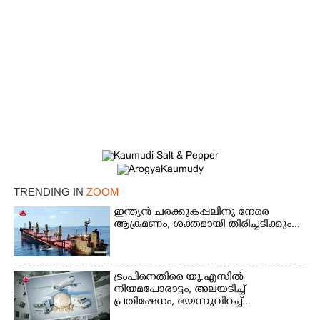
TRENDING IN
ZOOM
×
Share this link
ഇന്ത്യൻ ചരക്കുകപ്പലിനു നേരെ
ആക്രമണം, ശക്തമായി തിരിച്ചടിക്കും...
ട്രംപിനെതിരെ യു.എസിൽ
നിയമപോരാട്ടം, അലയടിച്ച്
Copy Link
പ്രതിഷേധം, ഭയന്നുവിറച്ച്...