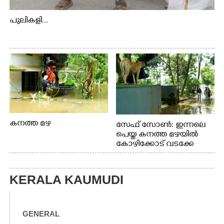
പുലികളി...
കനത്ത മഴ
സേഫ് സോൺ: ഇന്നലെ
പെയ്ത കനത്ത മഴയിൽ
കോഴിക്കോട് വടക്കേ
വയലിൽ വെള്ളം
കയറിയതിനെ തുടർന്ന്
വീട്ടുസാധനങ്ങളുമായി
KERALA KAUMUDI
വെള്ളത്തിലൂടെ
നടന്നുവരുന്നവരെ
മതിലിനു മുകളിൽ നോക്കി
നിൽക്കുന്ന
GENERAL
നായ. ഫോട്ടോ: കെ.വിശ്വജി