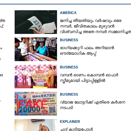
AMERICA
‌ത
ജനിച്ച തീയതിയും വർഷവും ഒരേ
്;
നമ്പർ, ജീവിതകാലം മുഴുവൻ
വിശ്വസിച്ച അതേ നമ്പർ സമ്മാനിച്ചത
കോടികളുടെ ഭാഗ്യം
BUSINESS
ം
ഭാഗ്യക്കുറി ഫലം അറിയാൻ
ഔദ്യോഗിക ആപ്പ്
െ
BUSINESS
േദ
വമ്പൻ ഓണം കൊമ്പൻ ഓഫർ
സ്കീമുമായി പിട്ടാപ്പിള്ളിൽ
BUSINESS
വ്യാജ ലോട്ടറിക്ക് എതിരെ കർശന
Share this link
നടപടി
EXPLAINER
ചൂട് കൂടിയപ്പോൾ