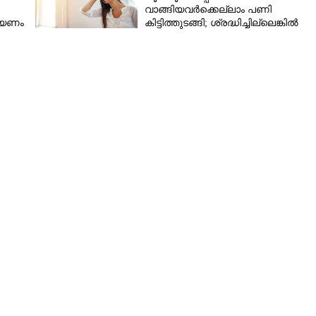
വാങ്ങിയവർക്കെല്ലാം പണി
റിയണം
കിട്ടിത്തുടങ്ങി; ശ്രദ്ധിച്ചില്ലെങ്കിൽ
Copy Link
തീപിടിത്തം പോലുമുണ്ടാകാം
െ മികച്ച
സ്ഥാനത്തെ
 വൻ പദ്ധതി