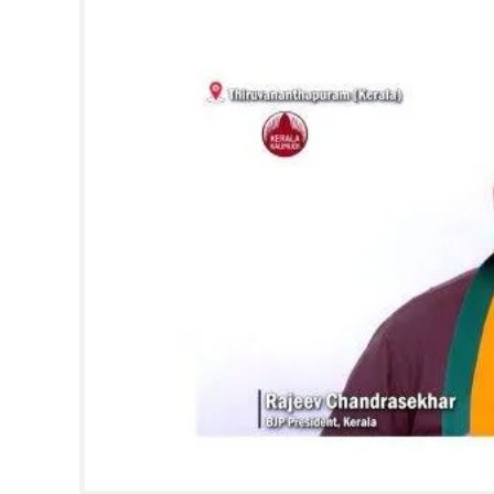
CINEMA
OPINION
PHOTOS
LIFESTYLE
SPIRITUAL
INFO+
ART
ASTRO