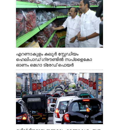
എറണാകുളം കലൂർ സ്റ്റേഡിയം
ഹെലിപാഡ് ഗ്രൗണ്ടിൽ സപ്ളൈകോ
ഓണം മെഗാ ട്രേഡ് ഫെയർ
സംസ്ഥാനതല ഉദ്ഘാടനം നിർവഹിച്ച്
സ്റ്റാൾ സന്ദർശിക്കുന്ന മുഖ്യമന്ത്രി വി.ഡി.
സതീശൻ. മന്ത്രി അനൂപ് ജേക്കബ് സമീപം