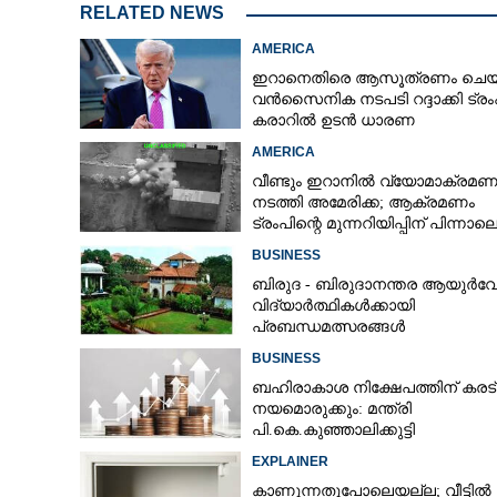
RELATED NEWS
AMERICA
ഇറാനെതിരെ ആസൂത്രണം ചെയ്
വൻസൈനിക നടപടി റദ്ദാക്കി ട്രംപ
കരാറിൽ ഉടൻ ധാരണ
AMERICA
വീണ്ടും ഇറാനിൽ വ്യോമാക്രമണ
നടത്തി അമേരിക്ക; ആക്രമണം
ട്രംപിന്റെ മുന്നറിയിപ്പിന് പിന്നാല
BUSINESS
ബിരുദ - ബിരുദാനന്തര ആയുർവ
വിദ്യാർത്ഥികൾക്കായി
പ്രബന്ധമത്സരങ്ങൾ
BUSINESS
ബഹിരാകാശ നിക്ഷേപത്തിന് കരട്
നയമൊരുക്കും: മന്ത്രി
പി.കെ.കുഞ്ഞാലിക്കുട്ടി
EXPLAINER
കാണുന്നതുപോലെയല്ല; വീട്ടിൽ