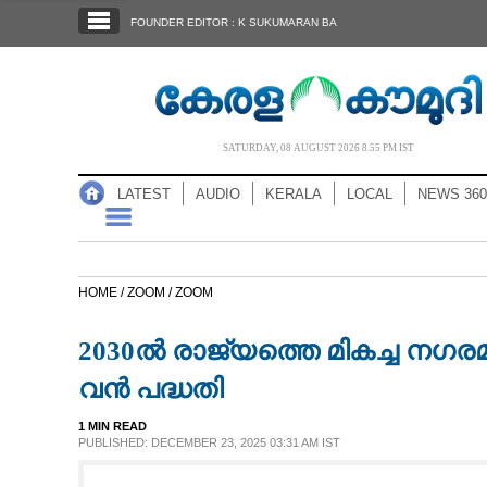
SECTIONS
FOUNDER EDITOR : K SUKUMARAN BA
HOME
LATEST
AUDIO
SATURDAY, 08 AUGUST 2026 8.55 PM IST
NOTIFIED NEWS
LATEST
AUDIO
KERALA
LOCAL
NEWS 360
POLL
KERALA
HOME /
ZOOM /
ZOOM
LOCAL
2030ൽ രാജ്യത്തെ മികച്ച നഗരമ
NEWS 360
വൻ പദ്ധതി
1 MIN READ
CASE DIARY
PUBLISHED: DECEMBER 23, 2025 03:31 AM IST