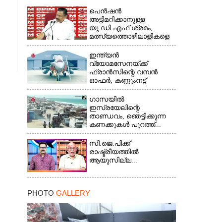
പെൻഷൻ
അട്ടിമറിക്കാനുള്ള
യു.ഡി.എഫ് ശ്രമം,
മത്സ്യത്തൊഴിലാളികളെ
സംരക്ഷിക്കണം...
ഇന്ത്യൻ
വ്യോമസേനയ്ക്ക്
ഫ്രാൻസിന്റെ വമ്പൻ
ഓഫർ, കണ്ണുംനട്ട്
ഇന്ത്യ...
ഗാസയിൽ
ഇസ്രയേലിന്റെ
താണ്ഡവം, ഞെട്ടിക്കുന്ന
കണക്കുകൾ പുറത്ത്...
സി.ജെ.പിക്ക്
രാഷ്ട്രീയത്തിൽ
ആയുസില്ല...
PHOTO
GALLERY