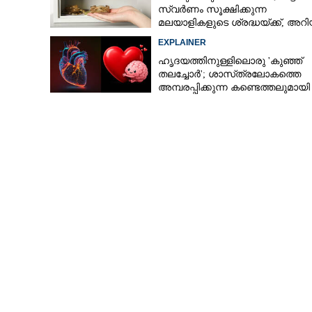
സ്വർണം സൂക്ഷിക്കുന്ന
മലയാളികളുടെ ശ്രദ്ധയ്ക്ക്, അ
ചില കാര്യങ്ങൾ
2030ൽ രാജ്യത്ത
EXPLAINER
നഗരമാകും,തല
ഹൃദയത്തിനുള്ളിലൊരു 'കുഞ്ഞ്
കാത്തിരിക്കുന്ന
തലച്ചോർ'; ശാസ്‌ത്രലോകത്തെ
അമ്പരപ്പിക്കുന്ന കണ്ടെത്തലുമായി
ഗവേഷകർ