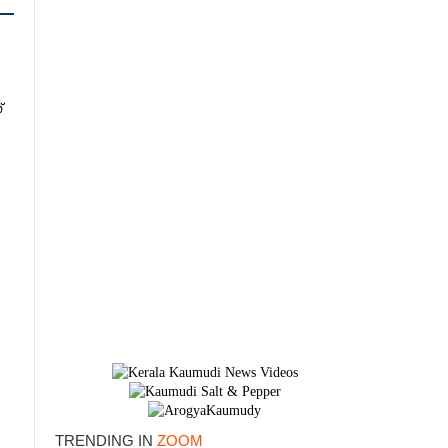
്
×
TRENDING IN
ZOOM