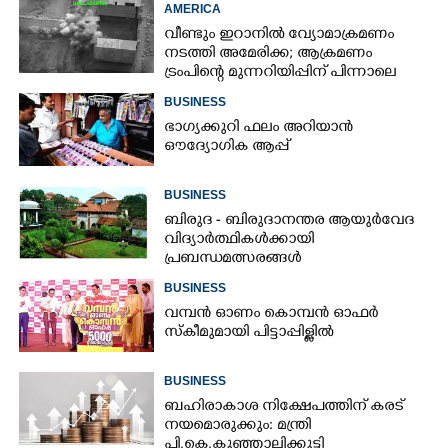
AMERICA
വീണ്ടും ഇറാനിൽ വ്യോമാക്രമണം
നടത്തി അമേരിക്ക; ആക്രമണം
ട്രംപിന്റെ മുന്നറിയിപ്പിന് പിന്നാലെ
BUSINESS
ഭാഗ്യക്കുറി ഫലം അറിയാൻ
ഔദ്യോഗിക ആപ്പ്
BUSINESS
ബിരുദ - ബിരുദാനന്തര ആയുർവേദ
വിദ്യാർത്ഥികൾക്കായി
പ്രബന്ധമത്സരങ്ങൾ
BUSINESS
വമ്പൻ ഓണം കൊമ്പൻ ഓഫർ
സ്കീമുമായി പിട്ടാപ്പിള്ളിൽ
BUSINESS
ബഹിരാകാശ നിക്ഷേപത്തിന് കരട്
നയമൊരുക്കും: മന്ത്രി
പി.കെ.കുഞ്ഞാലിക്കുട്ടി