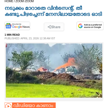
HOME /
ZOOM /
ZOOM
CINEMA
നടുക്കം മാറാതെ വിൻസെന്റ്, തീ
കണ്ടു,പിഴച്ചെന്ന് മനസിലായതോടെ ഓടി
OPINION
Share
PHOTOS
1 MIN READ
PUBLISHED: APRIL 23, 2026 12:38 AM IST
LIFESTYLE
SPIRITUAL
INFO+
ART
ASTRO
വീഡിയോ കാണാം