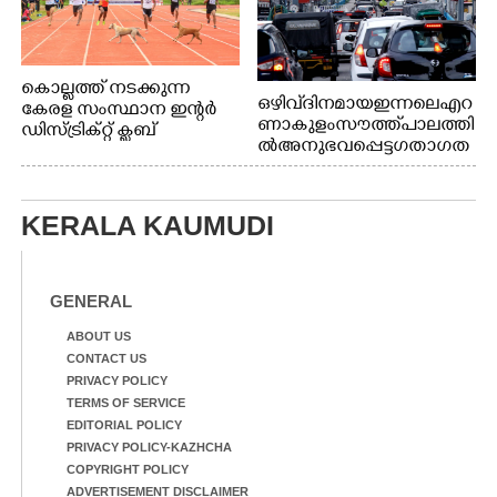
കൊല്ലത്ത് നടക്കുന്ന
ഒഴിവ് ദിനമായ ഇന്നലെ എറ
കേരള സംസ്ഥാന ഇന്റർ
ണാകുളം സൗത്ത് പാലത്തി
ഡിസ്ട്രിക്റ്റ് ക്ലബ്
ൽ അനുഭവപ്പെട്ട ഗതാഗത
അത്‌ലറ്റിക്
ക്കുരുക്ക്
ചാമ്പ്യൻഷിപ്പിൽ അണ്ടർ
20 ആൺകുട്ടികളുടെ 200
മീറ്റർ ഓട്ടം ഫൈനൽ
KERALA KAUMUDI
മത്സരത്തിനിടെ സിന്തറ്റിക്
ട്രാക്കിന് കുറുകെ ഓടുന്ന
നായകൾ.
GENERAL
ABOUT US
CONTACT US
PRIVACY POLICY
TERMS OF SERVICE
EDITORIAL POLICY
PRIVACY POLICY-KAZHCHA
COPYRIGHT POLICY
ADVERTISEMENT DISCLAIMER