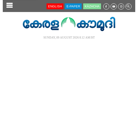
SECTIONS
ENGLISH
E-PAPER
KĀZHCHA
HOME
LATEST
SUNDAY, 09 AUGUST 2026 8.12 AM IST
AUDIO
NOTIFIED NEWS
POLL
KERALA
LOCAL
NEWS 360
CASE DIARY