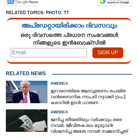
RELATED TOPICS:
PHOTO
,
TT
അപ്ഡേറ്റായിരിക്കാം ദിവസവും
ഒരു ദിവസത്തെ പ്രധാന സംഭവങ്ങൾ
നിങ്ങളുടെ ഇൻബോക്സിൽ
RELATED NEWS
AMERICA
ഇറാനെതിരെ ആസൂത്രണം ചെയ്‌ത
വൻസൈനിക നടപടി റദ്ദാക്കി ട്രംപ്;
കരാറിൽ ഉടൻ ധാരണ
AMERICA
ജനിച്ച തീയതിയും വർഷവും ഒരേ
നമ്പർ, ജീവിതകാലം മുഴുവൻ
വിശ്വസിച്ച അതേ നമ്പർ സമ്മാനിച്ചത്
കോടികളുടെ ഭാഗ്യം