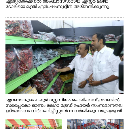
എജ്യുക്കേഷനൽ അംബാസഡറായ എസ്തർ മരിയ
ടോമിയെ മന്ത്രി എൻ.ഷംസുദ്ദീൻ അഭിനന്ദിക്കുന്നു.
എറണാകുളം കലൂർ സ്റ്റേഡിയം ഹെലിപാഡ് ഗ്രൗണ്ടിൽ
സപ്ളൈകോ ഓണം മെഗാ ട്രേഡ് ഫെയർ സംസ്ഥാനതല
ഉദ്ഘാടനം നിർവഹിച്ച് സ്റ്റാൾ സന്ദർശിക്കുന്ന മുഖ്യമന്ത്രി
വി.ഡി. സതീശൻ. മന്ത്രി അനൂപ് ജേക്കബ് സമീപം