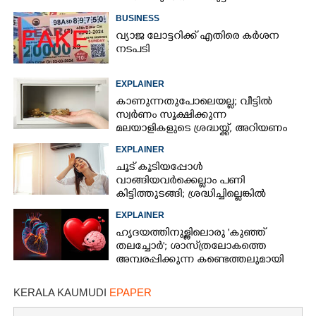
BUSINESS
വ്യാജ ലോട്ടറിക്ക് എതിരെ കർശന
നടപടി
EXPLAINER
കാണുന്നതുപോലെയല്ല; വീട്ടിൽ
സ്വർണം സൂക്ഷിക്കുന്ന
മലയാളികളുടെ ശ്രദ്ധയ്ക്ക്, അറിയണം
ചില കാര്യങ്ങൾ
EXPLAINER
ചൂട് കൂടിയപ്പോൾ
വാങ്ങിയവർക്കെല്ലാം പണി
കിട്ടിത്തുടങ്ങി; ശ്രദ്ധിച്ചില്ലെങ്കിൽ
തീപിടിത്തം പോലുമുണ്ടാകാം
EXPLAINER
ഹൃദയത്തിനുള്ളിലൊരു 'കുഞ്ഞ്
തലച്ചോർ'; ശാസ്‌ത്രലോകത്തെ
അമ്പരപ്പിക്കുന്ന കണ്ടെത്തലുമായി
ഗവേഷകർ
KERALA KAUMUDI
EPAPER