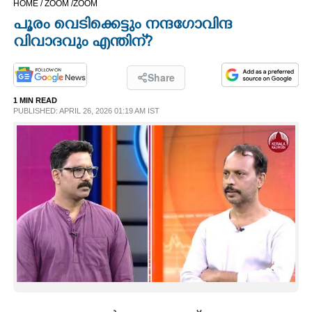
HOME /
ZOOM /
ZOOM
CINEMA
പൂരം വെടിക്കെട്ടും നന്ദഗോവിന്ദ
വിവാദവും എന്തിന്?
OPINION
Share
PHOTOS
1 MIN READ
PUBLISHED: APRIL 26, 2026 01:19 AM IST
LIFESTYLE
SPIRITUAL
INFO+
ART
ASTRO