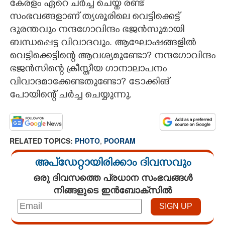
കേരളം ഏറെ ചർച്ച ചെയ്ത രണ്ട്
സംഭവങ്ങളാണ് ത്യശൂരിലെ വെട്ടിക്കെട്ട്
CARTOONS
ദുരന്തവും നന്ദഗോവിന്ദം ഭജൻസുമായി
ബന്ധപ്പെട്ട വിവാദവും. ആഘോഷങ്ങളിൽ
LITERATURE
വെട്ടിക്കെട്ടിന്റെ ആവശ്യമുണ്ടോ?​ നന്ദഗോവിന്ദം
ഭജൻസിന്റെ ക്രീസ്തീയ ഗാനാലാപനം
ZOOM
വിവാദമാക്കേണ്ടതുണ്ടോ?​ ടോക്കിങ്
പോയിന്റെ് ചർച്ച ചെയ്യുന്നു.
CONTACT US
RELATED TOPICS:
PHOTO
,
POORAM
അപ്ഡേറ്റായിരിക്കാം ദിവസവും
ഒരു ദിവസത്തെ പ്രധാന സംഭവങ്ങൾ
നിങ്ങളുടെ ഇൻബോക്സിൽ