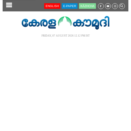
SECTIONS
ENGLISH
E-PAPER
KĀZHCHA
HOME
LATEST
FRIDAY, 07 AUGUST 2026 12.12 PM IST
AUDIO
NOTIFIED NEWS
POLL
KERALA
LOCAL
NEWS 360
CASE DIARY