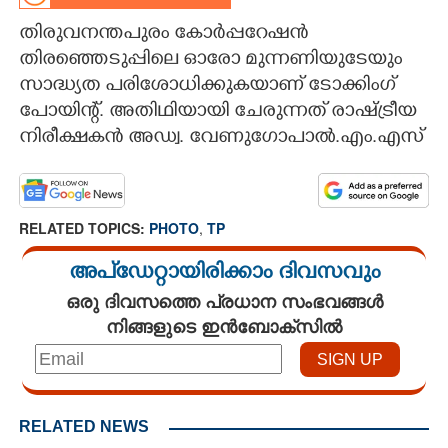
തിരുവനന്തപുരം കോർപ്പറേഷൻ
CARTOONS
തിരഞ്ഞെടുപ്പിലെ ഓരോ മുന്നണിയുടേയും
സാദ്ധ്യത പരിശോധിക്കുകയാണ് ടോക്കിംഗ്
LITERATURE
പോയിന്റ്. അതിഥിയായി ചേരുന്നത് രാഷ്ട്രീയ
നിരീക്ഷകൻ അഡ്വ. വേണുഗോപാൽ.എം.എസ്
ZOOM
CONTACT US
RELATED TOPICS:
PHOTO
,
TP
അപ്ഡേറ്റായിരിക്കാം ദിവസവും
ഒരു ദിവസത്തെ പ്രധാന സംഭവങ്ങൾ
നിങ്ങളുടെ ഇൻബോക്സിൽ
RELATED NEWS