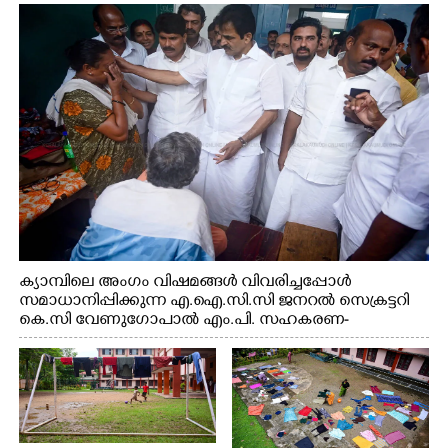
എടുത്ത് ലാളിച്ചപ്പോൾ. സഹകരണ-എക്സൈസ്
വകുപ്പ് മന്ത്രി എം. ലിജു, കൃഷിവകുപ്പ് മന്ത്രി ടി. സിദ്ദിഖ്,
റെജി ചെറിയാൻ എം. എൽ. എ എന്നിവർ സമീപം
ക്യാമ്പിലെ അംഗം വിഷമങ്ങൾ വിവരിച്ചപ്പോൾ
സമാധാനിപ്പിക്കുന്ന എ.ഐ.സി.സി ജനറൽ സെക്രട്ടറി
കെ.സി വേണുഗോപാൽ എം.പി. സഹകരണ-
എക്സൈസ് വകുപ്പ് മന്ത്രി എം. ലിജു, എന്നിവർ