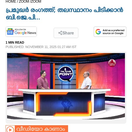
HOME /
ZOOM /
ZOOM
CINEMA
പ്രമുഖർ രംഗത്ത്; തലസ്ഥാനം പിടിക്കാൻ
ബി.ജെ.പി...
OPINION
Share
PHOTOS
1 MIN READ
PUBLISHED: NOVEMBER 11, 2025 01:27 AM IST
LIFESTYLE
SPIRITUAL
INFO+
ART
ASTRO
വീഡിയോ കാണാം