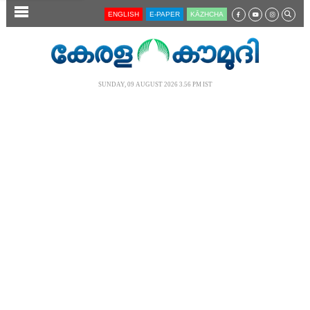
SECTIONS
ENGLISH
E-PAPER
KĀZHCHA
HOME
LATEST
SUNDAY, 09 AUGUST 2026 3.56 PM IST
AUDIO
NOTIFIED NEWS
POLL
KERALA
LOCAL
NEWS 360
CASE DIARY