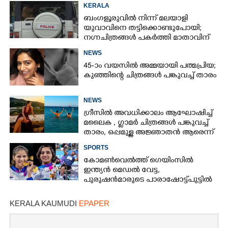
KERALA
ബംഗളൂരുവിൽ നിന്ന് മലയാളി
യുവാവിനെ തട്ടിക്കൊണ്ടുപോയി;
നഗ്നചിത്രങ്ങൾ പകർത്തി മാതാവിന്
അയച്ചു
NEWS
45-ാം വയസിൽ അമ്മയായി പത്മപ്രിയ;
കുഞ്ഞിന്റെ ചിത്രങ്ങൾ പങ്കുവച്ച് താരം
NEWS
ഗ്രീസിൽ അവധിക്കാലം ആഘോഷിച്ച്
മലൈക ,​ ഗ്ലാമർ ചിത്രങ്ങൾ പങ്കുവച്ച്
താരം,​ ഒപ്പമുള്ള അജ്ഞാതൻ ആരെന്ന്
ആരാധകർ
SPORTS
കോമൺവെൽത്ത് ഗെയിംസിൽ
ഇന്ത്യൻ മെഡൽ വേട്ട,​
പുരുഷൻമാരുടെ പാരാഷോട്ട്പുട്ടിൽ
സ്വർ‌ണം,​ ബോക്സിംഗിൽ
ഇരട്ടസ്വർണവും വെള്ളിയും
KERALA KAUMUDI
EPAPER