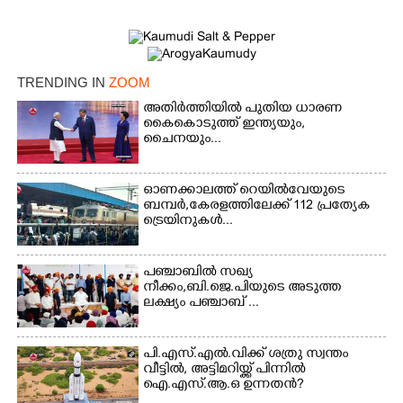
TRENDING IN
ZOOM
അതിർത്തിയിൽ പുതിയ ധാരണ
കൈകൊടുത്ത് ഇന്ത്യയും,
ചൈനയും...
ഓണക്കാലത്ത് റെയിൽവേയുടെ
ബമ്പർ,കേരളത്തിലേക്ക് 112 പ്രത്യേക
ട്രെയിനുകൾ...
പഞ്ചാബില്‍ സഖ്യ
നീക്കം,ബി.ജെ.പിയുടെ അടുത്ത
ലക്ഷ്യം പഞ്ചാബ് ...
×
Share this link
പി.എസ്.എൽ.വിക്ക് ശത്രു സ്വന്തം
വീട്ടിൽ, അട്ടിമറിയ്ക്ക് പിന്നിൽ
ഐ.എസ്.ആ.ഒ ഉന്നതൻ?