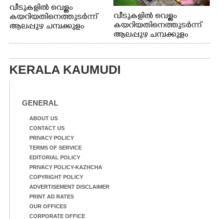
വീടുകളിൽ വെള്ളം
വീടുകളിൽ വെള്ളം
കയറിയതിനെത്തുടർന്ന്
കയറിയതിനെത്തുടർന്ന്
ആലപ്പുഴ ചമ്പക്കുളം
ആലപ്പുഴ ചമ്പക്കുളം
ഫാദർ തോമസ്
ഫാദർ തോമസ്
പോരൂക്കര സെൻട്രൽ
പോരൂക്കര സെൻട്രൽ
സ്കൂളിലെ ദുരിതാശ്വാസ
സ്കൂളിലെ ദുരിതാശ്വാസ
ക്യാമ്പിലെത്തിയവർ
KERALA KAUMUDI
ക്യാമ്പിലെത്തിയവർ മഴ
വസ്ത്രങ്ങൾ
മാറിനിന്ന ഇടവേളയിൽ
ഉണക്കാനിട്ടിരിക്കുന്ന
ക്യാമ്പ് പരിസരത്ത്
ഗോൾപോസ്റ്റിന് മുന്നിൽ
വസ്ത്രങ്ങൾ
ഫുട്ബോൾ കളികളിൽ
GENERAL
ഉണക്കാനിടുന്ന കാഴ്ച.
ഏർപ്പെട്ടിരിക്കുന്ന
കുട്ടികൾ
ABOUT US
CONTACT US
PRIVACY POLICY
TERMS OF SERVICE
EDITORIAL POLICY
PRIVACY POLICY-KAZHCHA
COPYRIGHT POLICY
ADVERTISEMENT DISCLAIMER
PRINT AD RATES
OUR OFFICES
CORPORATE OFFICE