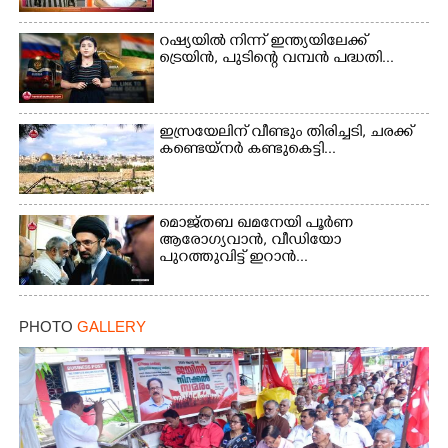
റഷ്യയിൽ നിന്ന് ഇന്ത്യയിലേക്ക്
ട്രെയിൻ, പുടിന്റെ വമ്പൻ പദ്ധതി...
ഇസ്രയേലിന് വീണ്ടും തിരിച്ചടി, ചരക്ക്
കണ്ടെയ്നർ കണ്ടുകെട്ടി...
മൊജ്തബ ഖമനേയി പൂർണ
ആരോഗ്യവാൻ, വീഡിയോ
പുറത്തുവിട്ട് ഇറാൻ...
×
Share this link
PHOTO
GALLERY
Copy Link