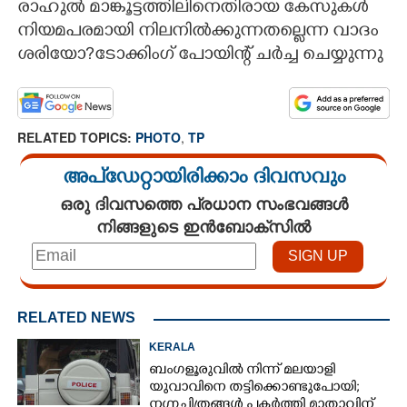
രാഹുൽ മാങ്കൂട്ടത്തിലിനെതിരായ കേസുകൾ
നിയമപരമായി നിലനിൽക്കുന്നതല്ലെന്ന വാദം
CARTOONS
ശരിയോ?ടോക്കിംഗ് പോയിന്റ് ചർച്ച ചെയ്യുന്നു
LITERATURE
RELATED TOPICS:
PHOTO
,
TP
ZOOM
അപ്ഡേറ്റായിരിക്കാം ദിവസവും
CONTACT US
ഒരു ദിവസത്തെ പ്രധാന സംഭവങ്ങൾ
നിങ്ങളുടെ ഇൻബോക്സിൽ
RELATED NEWS
KERALA
ബംഗളൂരുവിൽ നിന്ന് മലയാളി
യുവാവിനെ തട്ടിക്കൊണ്ടുപോയി;
നഗ്നചിത്രങ്ങൾ പകർത്തി മാതാവിന്