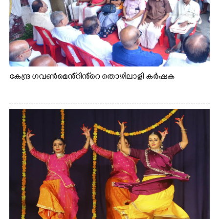
കേന്ദ്ര ഗവൺമെൻ്റിൻ്റെ തൊഴിലാളി കർഷക