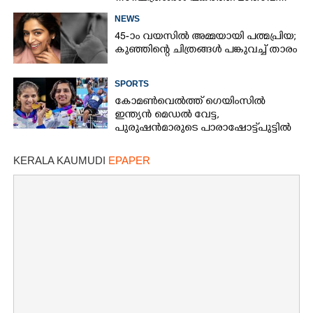
അയച്ചു
NEWS
45-ാം വയസിൽ അമ്മയായി പത്മപ്രിയ;
കുഞ്ഞിന്റെ ചിത്രങ്ങൾ പങ്കുവച്ച് താരം
SPORTS
കോമൺവെൽത്ത് ഗെയിംസിൽ
ഇന്ത്യൻ മെഡൽ വേട്ട,​
പുരുഷൻമാരുടെ പാരാഷോട്ട്പുട്ടിൽ
സ്വർ‌ണം,​ ബോക്സിംഗിൽ
ഇരട്ടസ്വർണവും വെള്ളിയും
KERALA KAUMUDI
EPAPER