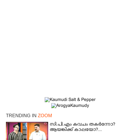
TRENDING IN
ZOOM
സി.പി.എം കവചം തകർന്നോ?
ആയങ്കിക്ക് കാപ്പയോ?...