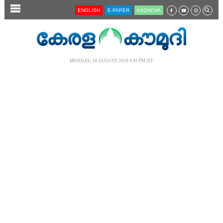
SECTIONS
ENGLISH
E-PAPER
KĀZHCHA
HOME
LATEST
MONDAY, 10 AUGUST 2026 4.45 PM IST
AUDIO
NOTIFIED NEWS
POLL
KERALA
LOCAL
NEWS 360
CASE DIARY