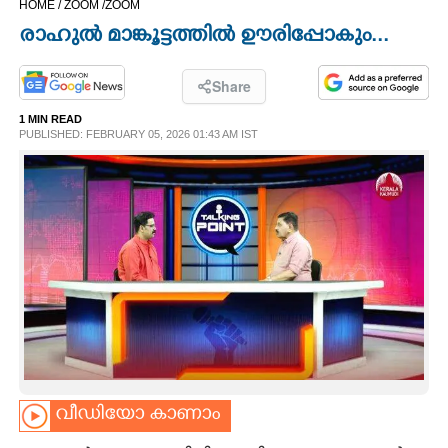
HOME /
ZOOM /
ZOOM
CINEMA
രാഹുൽ മാങ്കൂട്ടത്തിൽ ഊരിപ്പോകും...
OPINION
Share
1 MIN READ
PHOTOS
PUBLISHED: FEBRUARY 05, 2026 01:43 AM IST
LIFESTYLE
SPIRITUAL
INFO+
ART
വീഡിയോ കാണാം
ASTRO