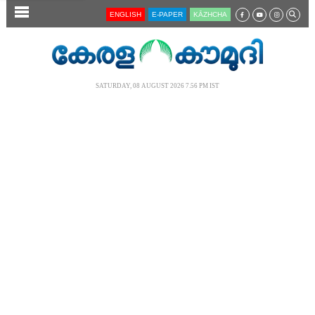
SECTIONS
ENGLISH
E-PAPER
KĀZHCHA
HOME
LATEST
SATURDAY, 08 AUGUST 2026 7.56 PM IST
AUDIO
NOTIFIED NEWS
POLL
KERALA
LOCAL
NEWS 360
CASE DIARY