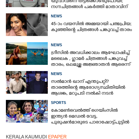
യുവാവിനെ തട്ടിക്കൊണ്ടുപോയി;
നഗ്നചിത്രങ്ങൾ പകർത്തി മാതാവിന്
അയച്ചു
NEWS
45-ാം വയസിൽ അമ്മയായി പത്മപ്രിയ;
കുഞ്ഞിന്റെ ചിത്രങ്ങൾ പങ്കുവച്ച് താരം
NEWS
ഗ്രീസിൽ അവധിക്കാലം ആഘോഷിച്ച്
മലൈക ,​ ഗ്ലാമർ ചിത്രങ്ങൾ പങ്കുവച്ച്
താരം,​ ഒപ്പമുള്ള അജ്ഞാതൻ ആരെന്ന്
ആരാധകർ
NEWS
സൽമാൻ ഖാന് എന്തുപറ്റി?
താരത്തിന്റെ ആരോഗ്യസ്ഥിതിയിൽ
ആശങ്ക, മറുപടി നൽകി നടൻ
SPORTS
കോമൺവെൽത്ത് ഗെയിംസിൽ
ഇന്ത്യൻ മെഡൽ വേട്ട,​
പുരുഷൻമാരുടെ പാരാഷോട്ട്പുട്ടിൽ
സ്വർ‌ണം,​ ബോക്സിംഗിൽ
ഇരട്ടസ്വർണവും വെള്ളിയും
KERALA KAUMUDI
EPAPER