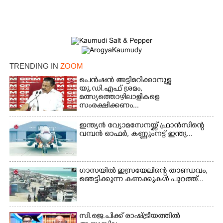
TRENDING IN
ZOOM
പെൻഷൻ അട്ടിമറിക്കാനുള്ള
യു.ഡി.എഫ് ശ്രമം,
മത്സ്യത്തൊഴിലാളികളെ
സംരക്ഷിക്കണം...
ഇന്ത്യൻ വ്യോമസേനയ്ക്ക് ഫ്രാൻസിന്റെ
വമ്പൻ ഓഫർ, കണ്ണുംനട്ട് ഇന്ത്യ...
ഗാസയിൽ ഇസ്രയേലിന്റെ താണ്ഡവം,
×
ഞെട്ടിക്കുന്ന കണക്കുകൾ പുറത്ത്...
Share this link
സി.ജെ.പിക്ക് രാഷ്ട്രീയത്തിൽ