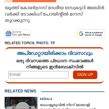
യൂത്ത് കോൺഗ്രസ് ദേശീയ സെക്രട്ടറി അബിൻ
CARTOONS
വർക്കി ടോക്കിംഗ് പോയിന്റിൽ മനസ്
തുറക്കുന്നു
LITERATURE
ZOOM
RELATED TOPICS:
PHOTO
,
TP
CONTACT US
അപ്ഡേറ്റായിരിക്കാം ദിവസവും
ഒരു ദിവസത്തെ പ്രധാന സംഭവങ്ങൾ
നിങ്ങളുടെ ഇൻബോക്സിൽ
RELATED NEWS
KERALA
ബംഗളൂരുവിൽ നിന്ന് മലയാളി