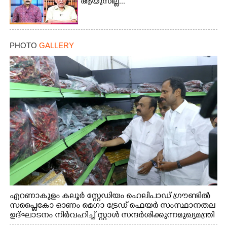
ആയുസില്ല...
Copy Link
PHOTO
GALLERY
എറണാകുളം കലൂർ സ്റ്റേഡിയം ഹെലിപാഡ് ഗ്രൗണ്ടിൽ
സപ്ളൈകോ ഓണം മെഗാ ട്രേഡ് ഫെയർ സംസ്ഥാനതല
ഉദ്ഘാടനം നിർവഹിച്ച് സ്റ്റാൾ സന്ദർശിക്കുന്ന മുഖ്യമന്ത്രി
വി.ഡി. സതീശൻ. മന്ത്രി അനൂപ് ജേക്കബ് സമീപം