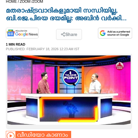
HOME /
ZOOM /
ZOOM
CINEMA
മതരാഷ്ട്രവാദികളുമായി സന്ധിയില്ല,
ബി.ജെ.പിയെ ഭയമില്ല: അബിൻ വർക്കി...
OPINION
Share
PHOTOS
1 MIN READ
PUBLISHED: FEBRUARY 18, 2026 12:23 AM IST
LIFESTYLE
SPIRITUAL
INFO+
ART
ASTRO
വീഡിയോ കാണാം