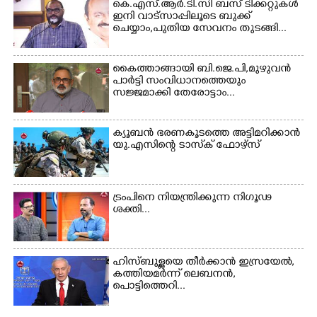
കെ.എസ്.ആർ.ടി.സി ബസ് ടിക്കറ്റുകൾ
ഇനി വാട്സാപ്പിലൂടെ ബുക്ക്
ചെയ്യാം,പുതിയ സേവനം തുടങ്ങി...
Copy Link
കൈത്താങ്ങായി ബി.ജെ.പി,മുഴുവൻ
പാർട്ടി സംവിധാനത്തെയും
സജ്ജമാക്കി തേരോട്ടാം...
ക്യൂബൻ ഭരണകൂടത്തെ അട്ടിമറിക്കാൻ
യു.എസിന്റെ ടാസ്‌ക് ഫോഴ്സ്
ട്രംപിനെ നിയന്ത്രിക്കുന്ന നിഗൂഢ
ശക്തി...
ഹിസ്ബുള്ളയെ തീർക്കാൻ ഇസ്രയേൽ,
കത്തിയമർന്ന് ലെബനൻ,
പൊട്ടിത്തെറി...