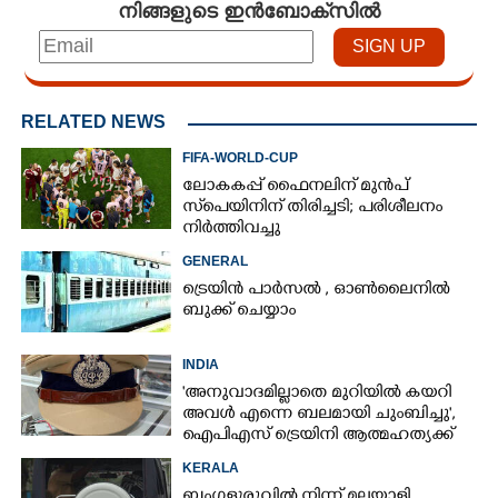
നിങ്ങളുടെ ഇൻബോക്സിൽ
RELATED NEWS
FIFA-WORLD-CUP
ലോകകപ്പ് ഫൈനലിന് മുൻപ്
സ്‌പെയിനിന് തിരിച്ചടി; പരിശീലനം
നിർത്തിവച്ചു
GENERAL
ട്രെയിൻ പാർസൽ , ഓൺലൈനിൽ
ബുക്ക് ചെയ്യാം
INDIA
'അനുവാദമില്ലാതെ മുറിയിൽ കയറി
അവൾ എന്നെ ബലമായി ചുംബിച്ചു',
ഐപിഎസ് ട്രെയിനി ആത്മഹത്യക്ക്
ശ്രമിച്ചു
KERALA
ബംഗളൂരുവിൽ നിന്ന് മലയാളി