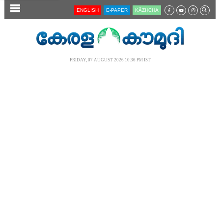
SECTIONS
ENGLISH
E-PAPER
KĀZHCHA
HOME
LATEST
FRIDAY, 07 AUGUST 2026 10.36 PM IST
AUDIO
NOTIFIED NEWS
POLL
KERALA
LOCAL
NEWS 360
CASE DIARY