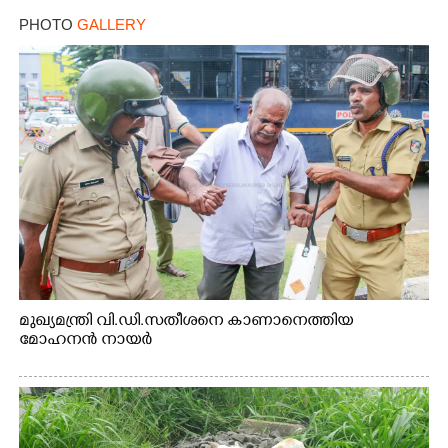
PHOTO
GALLERY
മുഖ്യമന്ത്രി വി.ഡി.സതീശനെ കാണാനെത്തിയ
മോഹനൻ നായർ