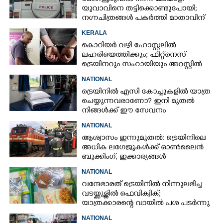
യുവാവിനെ തട്ടിക്കൊണ്ടുപോയി;
നഗ്നചിത്രങ്ങൾ പകർത്തി മാതാവിന്
അയച്ചു
KERALA
കൊറിയർ വഴി ഹോസ്റ്റലിൽ
ലഹരിയെത്തിക്കും; ഫിറ്റ്‌നെസ്
ട്രെയിനറും സഹായിയും അറസ്റ്റിൽ
NATIONAL
ട്രെയിനിൽ എസി കോച്ചുകളിൽ യാത്ര
ചെയ്യുന്നവരാണോ? ഇനി മുതൽ
നിങ്ങൾക്ക് ഈ സേവനം
സൗജന്യമായി ലഭിക്കും
NATIONAL
ആശ്വാസം ഇന്നുമുതൽ: ട്രെയിനിലെ
അധിക ലഗേജുകൾക്ക് ഓൺലൈൻ
ബുക്കിംഗ്, ഇക്കാര്യങ്ങൾ
അറിഞ്ഞിരിക്കണം
NATIONAL
വന്ദേഭാരത് ട്രെയിനിൽ നിന്നുലഭിച്ച
വടയ്ക്കുള്ളിൽ ഫെവിക്വിക്;
യാത്രക്കാരന്റെ വായിൽ പശ പടർന്നു
NATIONAL