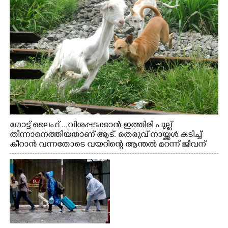
ഗോട്ട് ലൈഫ് ...വിശപ്പടക്കാൻ ഇത്തിരി പുല്ല്
തിന്നാനെത്തിയതാണ് ആട്. തെരുവ് നായ്ക്കൾ കടിച്ച്
കീറാൻ വന്നതോടെ വയറിന്റെ ആന്തൽ മറന്ന് ജീവന്
വേണ്ടിയായി ഓട്ടം. എറണാകുളം വാത്തുരുത്തിയിൽ
നിന്നുള്ള കാഴ്ച