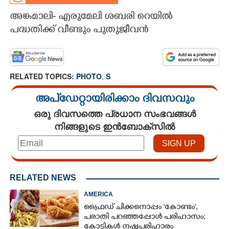
അങ്കമാലി- എരുമേലി ശബരി റെയിൽ
CARTOONS
പദ്ധതിക്ക് വീണ്ടും പുതുജീവൻ
LITERATURE
RELATED TOPICS:
PHOTO
,
S
ZOOM
അപ്ഡേറ്റായിരിക്കാം ദിവസവും
CONTACT US
ഒരു ദിവസത്തെ പ്രധാന സംഭവങ്ങൾ
നിങ്ങളുടെ ഇൻബോക്സിൽ
RELATED NEWS
AMERICA
ഫ്രൈഡ് ചിക്കനൊപ്പം 'കോണ്ടം',​
പരാതി പറഞ്ഞപ്പോൾ പരിഹാസം;
കോടികൾ നഷ്ടപരിഹാരം