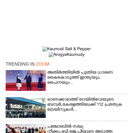
TRENDING IN
ZOOM
×
Share this link
അതിർത്തിയിൽ പുതിയ ധാരണ
കൈകൊടുത്ത് ഇന്ത്യയും,
ചൈനയും...
ഓണക്കാലത്ത് റെയിൽവേയുടെ
ബമ്പർ,കേരളത്തിലേക്ക് 112 പ്രത്യേക
Copy Link
ട്രെയിനുകൾ...
പഞ്ചാബില്‍ സഖ്യ
നീക്കം,ബി.ജെ.പിയുടെ അടുത്ത