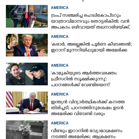
ആവശ്യപ്പെട്ട് ദമ്പതികൾ
AMERICA
ട്രംപ് സഞ്ചരിച്ച ഹെലികോപ്‌ടറും
യാത്രാവിമാനവും തൊട്ടരികിൽ; വൻ
അപകടം ഒഴിവായത് തലനാരിഴയ്‌ക്ക്,
അന്വേഷണം
AMERICA
'കരാർ, അല്ലെങ്കിൽ പൂർണ കീഴടങ്ങൽ';
ഇറാന് മുന്നറിയിപ്പുമായി അമേരിക്ക
AMERICA
'കാമുകിയുടെ ആർത്തവരക്തം
ഫ്രീസറിൽ സൂക്ഷിക്കുന്നു':
പഠനങ്ങൾക്ക് വേണ്ടിയെന്ന്
വിശദീകരണം,​ ചർച്ചയായി ബ്രയാൻ
AMERICA
ജോൺസന്റെ പോസ്റ്റ്
ഇന്ത്യൻ വിദ്യാർത്ഥികൾക്ക് കനത്ത
തിരിച്ചടി; പഠനത്തിനുശേഷം ഉടൻ
അമേരിക്ക വിടേണ്ടി വരും
AMERICA
വീണ്ടും ഇറാനിൽ വ്യോമാക്രമണം
നടത്തി അമേരിക്ക; ആക്രമണം