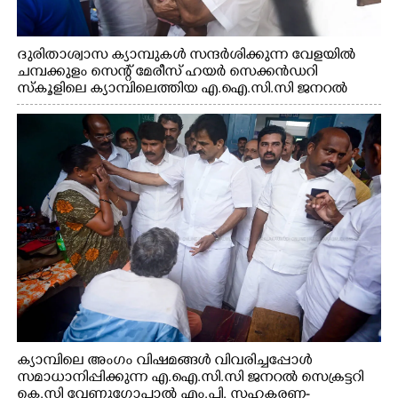
ദുരിതാശ്വാസ ക്യാമ്പുകൾ സന്ദർശിക്കുന്ന വേളയിൽ
ചമ്പക്കുളം സെന്റ് മേരീസ് ഹയർ സെക്കൻഡറി
സ്കൂളിലെ ക്യാമ്പിലെത്തിയ എ.ഐ.സി.സി ജനറൽ
സെക്രട്ടറി കെ.സി വേണുഗോപാൽ എം.പി കുരുന്നിനെ
എടുത്ത് ലാളിച്ചപ്പോൾ. സഹകരണ-എക്സൈസ്
വകുപ്പ് മന്ത്രി എം. ലിജു, കൃഷിവകുപ്പ് മന്ത്രി ടി. സിദ്ദിഖ്,
റെജി ചെറിയാൻ എം. എൽ. എ എന്നിവർ സമീപം
ക്യാമ്പിലെ അംഗം വിഷമങ്ങൾ വിവരിച്ചപ്പോൾ
സമാധാനിപ്പിക്കുന്ന എ.ഐ.സി.സി ജനറൽ സെക്രട്ടറി
കെ.സി വേണുഗോപാൽ എം.പി. സഹകരണ-