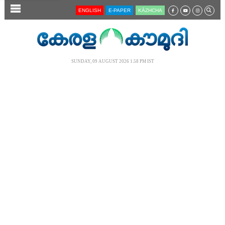
SECTIONS
ENGLISH
E-PAPER
KĀZHCHA
HOME
LATEST
SUNDAY, 09 AUGUST 2026 1.58 PM IST
AUDIO
NOTIFIED NEWS
POLL
KERALA
LOCAL
NEWS 360
CASE DIARY