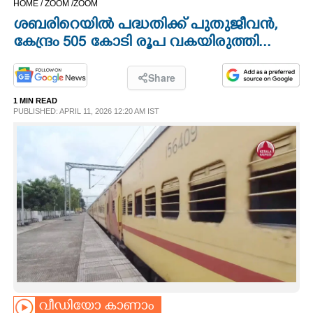
HOME /
ZOOM /
ZOOM
CINEMA
ശബരിറെയിൽ പദ്ധതിക്ക് പുതുജീവൻ,
കേന്ദ്രം 505 കോടി രൂപ വകയിരുത്തി...
OPINION
Share
PHOTOS
1 MIN READ
PUBLISHED: APRIL 11, 2026 12:20 AM IST
LIFESTYLE
SPIRITUAL
INFO+
ART
ASTRO
വീഡിയോ കാണാം